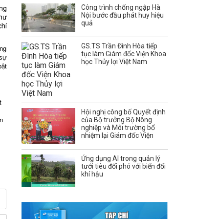
Công trình chống ngập Hà
ng
Nội bước đầu phát huy hiệu
thư
quả
chí
GS.TS Trần Đình Hòa tiếp
ơng
tục làm Giám đốc Viện Khoa
 sự
học Thủy lợi Việt Nam
bật
t
Hội nghị công bố Quyết định
của Bộ trưởng Bộ Nông
n
nghiệp và Môi trường bổ
nhiệm lại Giám đốc Viện
Ứng dụng AI trong quản lý
tưới tiêu đối phó với biến đổi
khí hậu