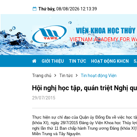
Thứ bảy
,
08/08/2026
12:13:40
GIỚI THIỆU
TIN TỨC
HOẠT ĐỘNG KHCN
S
Trang chủ
Tin tức
Tin hoạt động Viện
Hội nghị học tập, quán triệt Nghị 
29/07/2015
Thực hiện sự chỉ đạo của Quận ủy Đống Đa về việc học tập
(khóa XI), ngày 28/7/2015 Đảng ủy Viện Khoa học Thủy lợi 
nghị lần thứ 11 Ban chấp hành Trung ương Đảng (khóa XI)”
Miền Trung và Tây Nguyên.