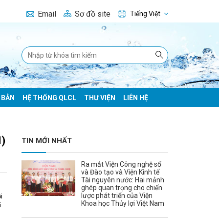
Email
Sơ đồ site
Tiếng Việt
 BẢN
HỆ THỐNG QLCL
THƯ VIỆN
LIÊN HỆ
I)
TIN MỚI NHẤT
Ra mắt Viện Công nghệ số
và Đào tạo và Viện Kinh tế
Tài nguyên nước: Hai mảnh
ghép quan trọng cho chiến
lược phát triển của Viện
i
Khoa học Thủy lợi Việt Nam
i