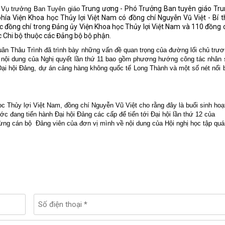
Trung ương - Phó Trưởng Ban tuyên giáo Tru
 Vụ trưởng Ban Tuyên giáo
phía Viện Khoa học Thủy lợi Việt Nam có đồng chí Nguyễn Vũ Việt - Bí 
c đồng chí trong Đảng ủy Viện Khoa học Thủy lợi Việt Nam và 110 đồng 
ác Chi bộ thuộc các Đảng bộ bộ phận.
uân Thâu Trình đã trình bày những vấn đề quan trọng của đường lối chủ trư
 nội dung của Nghị quyết lần thứ 11 bao gồm phương hướng công tác nhân
ại hội Đảng, dự án cảng hàng không quốc tế Long Thành và một số nét nổi 
 Thủy lợi Việt Nam, đồng chí Nguyễn Vũ Việt cho rằng đây là buổi sinh hoạ
ớc đang tiến hành Đại hội Đảng các cấp để tiến tới Đại hội lần thứ 12 của
từng cán bộ
Đảng viên của đơn vị mình về nội dung của Hội nghị học tập quá