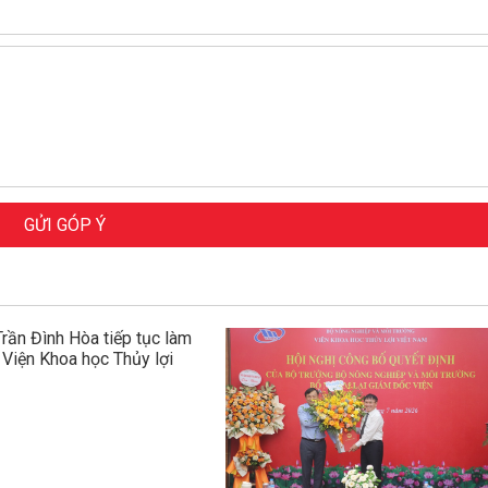
GỬI GÓP Ý