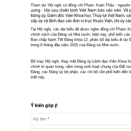
Tham dự Hội nghị có đồng chí Phạm Xuân Thâu - nguyên
ương - Hội cựu chiến binh Việt Nam báo cáo viên. Về 
Đảng ủy, Giám đốc Viện Khoa học Thủy lợi Việt Nam; cá
cấp ủy và lãnh đạo các đơn vị trực thuộc Viện, chi ủy c
Tại Hội nghị, các đại biểu đã được nghe đồng chí Phạm X
chính sách của Đảng và Nhà nước hiện nay, phổ biến các
Ban chấp hành TW Đảng khóa 12, phân bổ đại biểu đi dự Đ
trong 6 tháng đầu năm 2015 của Đảng và Nhà nước.
Bế mạc Hội nghị, thay mặt Đảng ủy-Lãnh đạo Viện Khoa học
chính trị quan trọng, nằm trong sinh hoạt chung của Đất nư
Đảng, các Đảng ủy bộ phận, các chi bộ cần phổ biến đến 
triệt này.
Ý kiến góp ý: