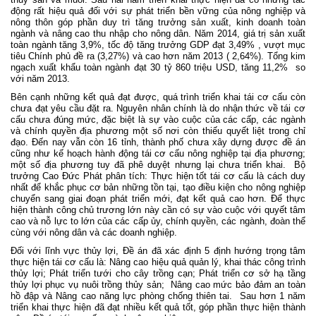
động rất hiệu quả đối với sự phát triển bền vững của nông nghiệp và
nông thôn góp phần duy trì tăng trưởng sản xuất, kinh doanh toàn
ngành và nâng cao thu nhập cho nông dân. Năm 2014, giá trị sản xuất
toàn ngành tăng 3,9%, tốc độ tăng trưởng GDP đạt 3,49% , vượt mục
tiêu Chính phủ đề ra (3,27%) và cao hơn năm 2013 ( 2,64%). Tổng kim
ngạch xuất khẩu toàn ngành đạt 30 tỷ 860 triệu USD, tăng 11,2%
so
với năm 2013.
Bên cạnh những kết quả đạt được, quá trình triển khai tái cơ cấu còn
chưa đạt yêu cầu đặt ra. Nguyên nhân chính là do nhận thức về tái cơ
cấu chưa đúng mức, đặc biệt là sự vào cuộc của các cấp, các ngành
và chính quyền địa phương một số nơi còn thiếu quyết liệt trong chỉ
đạo. Đến nay vẫn còn 16 tỉnh, thành phố chưa xây dựng được đề án
cũng như kế hoạch hành động tái cơ cấu nông nghiệp tại địa phương;
một số địa phương tuy đã phê duyệt nhưng lại chưa triển khai.
Bộ
trưởng Cao Đức Phát phân tích: Thực hiện tốt tái cơ cấu là cách duy
nhất để khắc phục cơ bản những tồn tại, tạo điều kiện cho nông nghiệp
chuyển sang giai đoạn phát triển mới, đạt kết quả cao hơn. Để thực
hiện thành công chủ trương lớn này cần có sự vào cuộc với quyết tâm
cao và nỗ lực to lớn của các cấp ủy, chính quyền, các ngành, đoàn thể
cùng với nông dân và các doanh nghiệp.
Đối với lĩnh vực thủy lợi, Đề án đã xác định 5 định hướng trọng tâm
thực hiện tái cơ cấu là: Nâng cao hiệu quả quản lý, khai thác công trình
thủy lợi; Phát triển tưới cho cây trồng cạn; Phát triển cơ sở hạ tầng
thủy lợi phục vụ nuôi trồng thủy sản;
Nâng cao mức bảo đảm an toàn
hồ đập và Nâng cao năng lực phòng chống thiên tai.
Sau hơn 1 năm
triển khai thực hiện đã đạt nhiều kết quả tốt, góp phần thực hiện thành