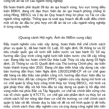
công Đề án tái cơ cấu ngành nông nghiệp.
Đã hoàn thành phê duyệt 09 dự án qui hoạch vùng, lưu vực trong điều
kiện BĐKH, đang chỉ đạo thực hiện dự án qui hoạch phòng chống lũ
sông Hồng, ĐBSCL và 2 dự án Quy hoạch thủy lợi phục vụ Tái cơ cấu
ngành nông nghiệp. Thông qua rà soát quy hoạch đã đề xuất điều chỉnh
một số dự án đầu tư phù hợp với đề án tái cơ cấu ngành nông nghiệp
ở từng vùng miền.
(Quang cảnh Hội nghị. Ảnh do IWEm cung cấp)
Đẩy mạnh nghiên cứu việc xây dựng, hoàn thiện thể chế chính sách
phục vụ quản lý, đã ban hành 01 Luật, 03 nghị định, 06 thông tư và 02
tiêu chuẩn quốc gia về tưới tiết kiếm nước và ban hành 01 Sổ tay
hướng dẫn Quy trình công nghệ tưới tiết kiệm nước cho 08 cây trồng
cạn. Đang tiếp tục hoàn chỉnh Dự thảo Luật Thủy và xây dựng 03 Nghị
định, 15 Thông tư và 01 Quyết định của Thủ tướng Chính phủ, dự kiến
hoàn thành trong năm 2015. Đang chỉ đạo triển khai xây dựng các văn
bản hướng dẫn thực hiện Nghị định 130/2013/NĐ-CP về cơ chế giao
đặt hàng và đấu thầu sản phẩm công ích; hướng dẫn thực hiện đầu tư
theo hình thức đối tác công-tư (PPP); nghiên cứu xây dựng mô hình và
cơ chế quản lý tổng hợp công trình thủy lợi Vùng ĐBSCL, mô hình và
giải pháp thúc đẩy xã hội hóa đầu tư xây dựng và quản lý hồ đập nhỏ
vùng miền núi phía Bắc và Tây Nguyên; cơ chế tài chính bền vững cho
các tổ chức quản lý KTCTTL; cơ chế giá sản phẩm dịch vụ thủy lợi và
chính sách hỗ trợ nông dân theo cơ chế thị trường; cơ chế chính
s
ách
quản lý bảo vệ đê, khoán duy tu bảo vệ đê và mô hình quản lý đê kiểu
mẫu; chính sách thúc đẩy nghiên cứu và ứng dụng công nghệ tiên tiến