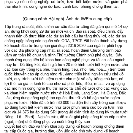
phục vụ nền nông nghiệp có tưới, tưới tiết kiệm nước; và giảm phát
thải nhà kính; công nghệ dự báo, cảnh báo, phòng chống thiên tai.
(Quang cảnh Hội nghị. Ảnh do IWEm cung cấp)
Tập trung rà soát, điều chỉnh cơ cấu đầu tư công đã giảm qui mô 14 dự
án, dừng khởi công 29 dự án mới và chỉ đạo rà soát, điều chỉnh, đẩy
nhanh tiến độ thực hiện các dự án kết cấu hạ tầng thủy lợi, các dự án
chống ngập bằng các nguồn vốn ODA, TPCP. Đã hoàn thành xây dựng
kế hoạch đầu tư trung hạn giai đoạn 2016-2020 của ngành, phối hợp
với các địa phương cập nhật, rà soát, hoàn thiện Chương trình bảo
đảm an toàn hồ chứa và trình Thủ tướng Chính phủ phê duyệt.
Đẩy
mạnh ứng dụng tiến bộ
khoa học công nghệ phục vụ tái cơ cấu ngành
thủy lợi
.
Đã t
ổng kết, đánh giá hơn 20 mô hình tưới tiết kiệm nước cho
các loại cây trồng (cà phê, thanh long, tiêu, nho, rau, hoa,...) trên toàn
quốc
khuyến cáo áp dụng rộng rãi
, đang triển khai nghiên cứu chế độ
tưới, quy trình tưới tiết kiệm nước cho một số cây trồng chủ lực, có
lợi thế, có giá trị kinh tế cao như cà phê, tiêu, điều, mía… và áp dụng
các mô hình công nghệ thu trữ nước tại chỗ để tưới cho các vùng cao,
xa khan hiếm nguồn nước như ở Hoà Bình, Lạng Sơn, Hà Giang, Đắk
Lắk; ứng dụng công nghệ tạo nguồn, thu trữ và bổ cập nước ngầm
phục vụ tưới.
Hiện
đã có trên
80.000 ha
d
iện tích cây trồng cạn được
áp dụng tưới tiết kiệm nước
như
tưới phun mưa cục bộ và tưới nhỏ
giọt và
14.375 ha
áp dụng SRI
(
trong đó diện tích áp dụng kỹ thuật tưới
Nông - Lộ - Phơi
)
.
Nghiên cứu, đề xuất giải pháp công trình cấp nước
(ngọt, mặn) chủ động phục vụ nuôi trồng thủy sản
Quyết liệt chỉ đạo và triển khai xây dựng kế hoạch phòng chống thiên
tai cấp Quốc gia, hướng dẫn, đôn đốc các tỉnh xây dựng kế hoạch