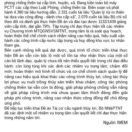
phòng chống thiên tai cấp tỉnh, huyện, xã. Đang kiện toàn bộ máy
PCTT các cấp theo Luật Phòng, chống thiên tai. Biên soạn và phát
hành 4.380 tài liệu hướng dẫn, 2.331 cuốn tài liệu “Quản lý rủi ro thiên
tai dựa vào cộng đồng - dành cho cấp xã”, 2.079 cuốn tài liệu Bộ chỉ số
theo dõi và đánh giá thực hiện Đề án và đào tạo được 1132/1439 giảng
viên cấp tỉnh, đạt gần 79%. Tập trung chỉ đạo thực hiện tốt các nhiệm
vụ Chương trình MTQGNSVSMTNT, trọng tâm là rà soát quy hoạch,
hoàn thiện thể chế chính sách nhằm nâng cao hiệu quả, hiệu suất vận
hành các công trình cấp nước tập trung và huy động khu vực tư nhân
tham gia.
Bên cạnh những kết quả đạt được, quá trình tổ chức triển khai thực
hiện Đề án vẫn còn bộc lộ một số tồn tại như nhận thức của một số
cán bộ lãnh đạo, quản lý chưa tốt nên thiếu quyết liệt trong chỉ đạo điều
hậm đổi
hành; còn lúng túng khi xác định các nhiệm vụ trọng tâm; c
mới, hoàn thiện mô hình tổ chức và cơ chế chính sách quản lý để
nâng cao hiệu quả khai thác các công trình thủy lợi; công tác thủy
lợi phục vụ nuôi trồng thủy sản triển khai chậm; công tác phòng
chống thiên tai vẫn còn bị động, giải pháp phòng chống vẫn nặng
về giải pháp công trình mà chưa quan tâm thích đáng đến giải
pháp phi công trình, nâng cao nhận thức cộng đồng để chủ động
ứng phó.
Để tiếp tục triển khai Đề án Tái cơ cấu ngành thủy lợi, Bộ NN&PTNT
đã xác định một số nhiệm vụ trọng tâm cần quyết liết chỉ đạo thực hiện
trong những năm tới.
Nguồn: IWEM