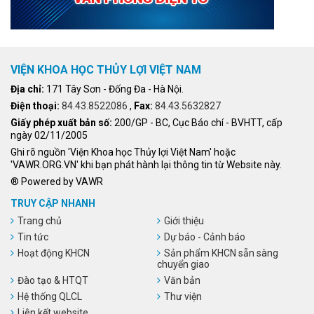
VIỆN KHOA HỌC THỦY LỢI VIỆT NAM
Địa chỉ:
171 Tây Sơn - Đống Đa - Hà Nội.
Điện thoại:
84.43.8522086
,
Fax:
84.43.5632827
Giấy phép xuất bản số:
200/GP - BC, Cục Báo chí - BVHTT, cấp
ngày 02/11/2005
Ghi rõ nguồn 'Viện Khoa học Thủy lợi Việt Nam' hoặc
'VAWR.ORG.VN' khi bạn phát hành lại thông tin từ Website này.
® Powered by VAWR
TRUY CẬP NHANH
Trang chủ
Giới thiệu
Tin tức
Dự báo - Cảnh báo
Hoạt động KHCN
Sản phẩm KHCN sẵn sàng
chuyển giao
Đào tạo & HTQT
Văn bản
Hệ thống QLCL
Thư viện
Liên kết website