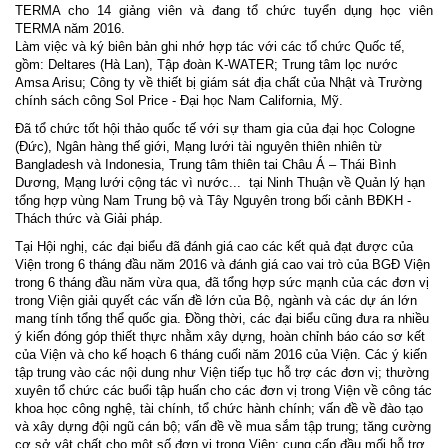
TERMA cho 14 giảng viên và đang tổ chức tuyển dụng học viên
TERMA năm 2016.
Làm việc và ký biên bản ghi nhớ
hợp tác
với các tổ chức
Quốc tế,
gồm
: Deltares (Hà Lan), Tập đoàn K-WATER; Trung tâm lọc nước
Amsa Arisu; Công ty về thiết bị giám sát địa chất của Nhật và Trường
chính sách công Sol Price - Đại học Nam California, Mỹ
.
Đã tổ chức tốt hội thảo quốc tế
với sự tham gia của đại học Cologne
(Đức), Ngân hàng thế giới, Mạng lưới tài nguyên thiên nhiên từ
Bangladesh và Indonesia, Trung tâm thiên tai Châu Á – Thái Bình
Dương, Mạng lưới cộng tác vì nước...
tại Ninh Thuận về Quản lý hạn
tổng hợp vùng Nam Trung bộ và Tây Nguyên trong bối cảnh BĐKH
-
Thách thức và Giải pháp.
Tại Hội nghị, các đại biểu đã đánh giá cao các kết quả đạt được của
Viện trong 6 tháng đầu năm 2016 và đánh giá cao vai trò của BGĐ Viện
trong 6 tháng đầu năm vừa qua, đã tổng hợp sức mạnh của các đơn vị
trong Viện giải quyết các vấn đề lớn của Bộ, ngành và các dự án lớn
mang tính tổng thể quốc gia. Đồng thời, các đại biểu cũng đưa ra nhiều
ý kiến đóng góp thiết thực nhằm xây dựng, hoàn chỉnh báo cáo sơ kết
của Viện và cho kế hoạch 6 tháng cuối năm 2016 của Viện. Các ý kiến
tập trung vào các nội dung như Viện tiếp tục hỗ trợ các đơn vị; thường
xuyên tổ chức các buổi tập huấn cho các đơn vị trong Viện về công tác
khoa học công nghệ, tài chính, tổ chức hành chính; vấn đề về đào tạo
và xây dựng đội ngũ cán bộ; vấn đề về mua sắm tập trung; tăng cường
cơ sở vật chất cho một số đơn vị trong Viện; cung cấp đầu mối hỗ trợ