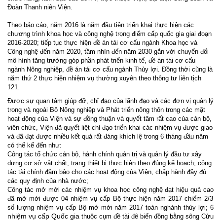
Đoàn Thanh niên Viện.
Theo báo cáo,
năm 2016 là năm đầu tiên triển khai thực hiện các
chương trình khoa học và công nghệ trọng điểm cấp quốc gia giai đoạn
2016-2020; tiếp tục thực hiện đề án tái cơ cấu ngành Khoa học và
Công nghệ đến năm 2020, tầm nhìn đến năm 2030 gắn với chuyển đổi
mô hình tăng trưởng góp phần phát triển kinh tế, đề án tái cơ cấu
ngành Nông nghiệp, đề án tái cơ cấu ngành Thủy lợi. Đồng thời cũng là
năm thứ 2 thực hiện nhiệm vụ thường xuyên theo thông tư liên tịch
121.
Được sự quan tâm giúp đỡ, chỉ đạo của lãnh đạo và các đơn vị quản lý
trong và ngoài Bộ Nông nghiệp và Phát triển nông thôn trong các mặt
hoạt động của Viện
và
sự đồng thuận và quyết tâm rất cao của cán bộ,
viên chức, Viện đã
quyết liệt chỉ đạo triển khai các nhiệm vụ được giao
và đã đạt được nhiều kết quả rất đáng khích lệ
trong 6 tháng đầu năm
có thể kể đến như:
C
ông tác tổ chức cán bộ, hành chính quản trị và quản lý đầu tư xây
dựng cơ sở vật chất, trang thiết bị thực hiện theo đúng kế hoạch; công
tác tài chính đảm bảo cho các hoạt động của Viện, chấp hành đầy đủ
các quy định của nhà nước
;
Công tác mở mới các nhiệm vụ
khoa học công nghệ
đạt hiệu quả cao
đã
mở mới được 04 nhiệm vụ cấp Bộ thực hiện năm 2017 chiếm 2/3
số lượng nhiệm vụ cấp Bộ mở mới năm 2017 toàn nghành thủy lợi
; 6
nhiệm vụ cấp Quốc gia
thuộc cụm đề tài đê biển đồng bằng sông Cửu