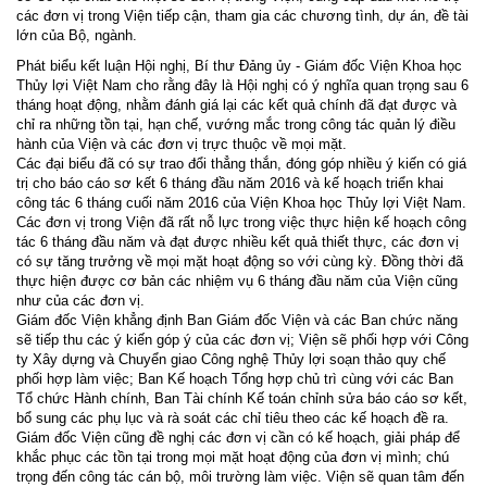
các đơn vị trong Viện tiếp cận, tham gia các chương tình, dự án, đề tài
lớn của Bộ, ngành.
Phát biểu kết luận Hội nghị, Bí thư Đảng ủy - Giám đốc Viện Khoa học
Thủy lợi Việt Nam cho rằng đây là Hội nghị có ý nghĩa quan trọng sau 6
tháng hoạt động, nhằm đánh giá lại các kết quả chính đã đạt được và
chỉ ra những tồn tại, hạn chế, vướng mắc trong công tác quản lý điều
hành của Viện và các đơn vị trực thuộc về mọi mặt.
Các đại biểu đã có sự trao đổi thẳng thắn, đóng góp nhiều ý kiến có giá
trị cho báo cáo sơ kết 6 tháng đầu năm 2016 và kế hoạch triển khai
công tác 6 tháng cuối năm 2016 của Viện Khoa học Thủy lợi Việt Nam.
Các đơn vị trong Viện đã rất nỗ lực trong việc thực hiện kế hoạch công
tác 6 tháng đầu năm và đạt được nhiều kết quả thiết thực, các đơn vị
có sự tăng trưởng về mọi mặt hoạt động so với cùng kỳ. Đồng thời đã
thực hiện được cơ bản các nhiệm vụ 6 tháng đầu năm của Viện cũng
như của các đơn vị.
Giám đốc Viện khẳng định Ban Giám đốc Viện và các Ban chức năng
sẽ tiếp thu các ý kiến góp ý của các đơn vị;
Viện sẽ phối hợp với Công
ty Xây dựng và Chuyển giao Công nghệ Thủy lợi soạn thảo quy chế
phối hợp làm việc;
Ban Kế hoạch Tổng hợp chủ trì cùng với các Ban
Tổ chức Hành chính, Ban Tài chính Kế toán chỉnh sửa báo cáo sơ kết,
bổ sung các phụ lục và rà soát các chỉ tiêu theo các kế hoạch đề ra.
Giám đốc Viện cũng đề nghị các đơn vị cần có kế hoạch, giải pháp để
khắc phục các tồn tại trong mọi mặt hoạt động của đơn vị mình; chú
trọng đến công tác cán bộ, môi trường làm việc. Viện sẽ quan tâm đến