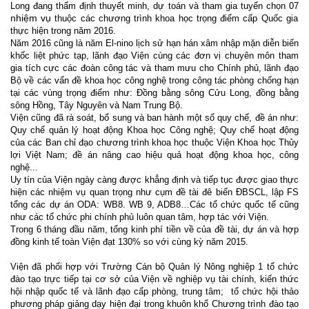
Long đang thẩm định thuyết minh, dự toán
và tham gia tuy
ể
n chọn 0
7
nhiệm vụ
thuộc các chương trình khoa học trọng điểm cấp Quốc gia
thực hiện trong năm 2016
.
Năm 2016 cũng là năm
El-nino lịch sử hạn hán xâm nhập mặn diễn biến
khốc liệt phức tạp, lãnh đạo Viện cùng các đơn vị chuyên môn tham
gia tích cực các đoàn công tác và tham mưu cho Chính phủ, lãnh đạo
Bộ về các vấn đề khoa học công nghệ trong công tác phòng chống hạn
tại các vùng trọng điểm như: Đồng bằng sông Cửu Long, đồng bằng
sông Hồng, Tây Nguyên và Nam Trung Bộ.
Viện cũng đã rà soát, bổ sung và ban hành một số quy chế, đề án như:
Quy chế quản lý hoạt động Khoa học Công nghệ; Quy chế hoạt động
của các Ban chỉ đạo chương trình khoa học thuộc Viện Khoa học Thủy
lợi Việt Nam; đề án nâng cao hiệu quả hoạt động khoa học, công
nghệ...
Uy tín của Viện ngày càng được kh
ẳ
ng định và tiếp tục
được
giao thực
hiện
các nhiệm vụ quan trọng như cụm đề tài đê biển ĐBSCL,
lập FS
tổng các dự án ODA: WB8. WB 9, ADB8…Các tổ chức quốc tế cũng
như các tổ chức phi chính phủ luôn quan tâm, hợp tác với Viện.
Trong 6 tháng đầu năm, tổng kinh phí tiền về của đề tài, dự án và hợp
đồng kinh tế toàn Viện đạt 130% so với cùng kỳ năm 2015.
Viện đã phối hợp với
Trường Cán bộ Quản lý Nông nghiệp 1 tổ chức
đào tạo trực tiếp tại cơ sở của Viện về nghiệp vụ tài chính, kiến thức
hội nhập quốc tế và lãnh đạo cấp phòng, trung tâm;
tổ chức hội thảo
phương pháp giảng dạy hiện đại trong khuôn khổ Chương trình đào tạo