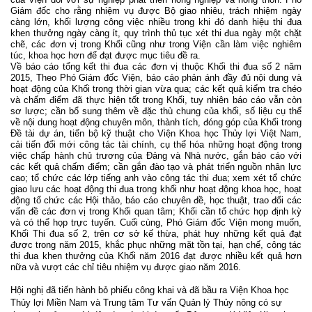
Giám đốc cho rằng nhiệm vụ được Bộ giao nhiêu, trách nhiệm ngày
càng lớn, khối lượng công việc nhiều trong khi đó danh hiệu thi đua
khen thưởng ngày càng ít, quy trình thủ tục xét thi đua ngày một chặt
chẽ, các đơn vị trong Khối cũng như trong Viện cần làm việc nghiêm
túc, khoa học hơn để đạt được mục tiêu đề ra.
Về báo cáo tổng kết thi đua các đơn vị thuộc Khối thi đua số 2 năm
2015, Theo Phó Giám đốc Viện, báo cáo phản ánh đầy đủ nội dung và
hoạt động của Khối trong thời gian vừa qua; các kết quả kiểm tra chéo
và chấm điểm đã thực hiện tốt trong Khối, tuy nhiên báo cáo vẫn còn
sơ lược; cần bổ sung thêm về đặc thù chung của khối, số liệu cụ thể
về nội dung hoạt động chuyên môn, thành tích, đóng góp của Khối trong
Đề tài dự án, tiến bộ kỹ thuật cho Viện Khoa học Thủy lợi Việt Nam,
cải tiến đổi mới công tác tài chính, cụ thể hóa những hoạt động trong
việc chấp hành chủ trương của Đảng và Nhà nước, gắn báo cáo với
các kết quả chấm điểm; cần gắn đào tạo và phát triển nguồn nhân lực
cao; tổ chức các lớp tiếng anh vào công tác thi đua; xem xét tổ chức
giao lưu các hoạt động thi đua trong khối như hoạt động khoa học, hoạt
động tổ chức các Hội thảo, báo cáo chuyên đề, học thuật, trao đổi các
vấn đề các đơn vị trong Khối quan tâm; Khối cần tổ chức họp định kỳ
và có thể họp trực tuyến. Cuối cùng, Phó Giám đốc Viện mong muốn,
Khối Thi đua số 2, trên cơ sở kế thừa, phát huy những kết quả đạt
được trong năm 2015, khắc phục những mặt tồn tại, hạn chế, công tác
thi đua khen thưởng của Khối năm 2016 đạt được nhiều kết quả hơn
nữa và vượt các chỉ tiêu nhiệm vụ được giao năm 2016.
Hội nghị đã tiến hành bỏ phiếu công khai và đã bầu ra Viện Khoa học
Thủy lợi Miền Nam và Trung tâm Tư vấn Quản lý Thủy nông có sự