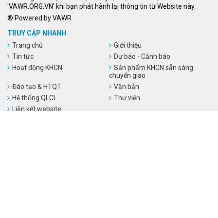
'VAWR.ORG.VN' khi bạn phát hành lại thông tin từ Website này.
® Powered by VAWR
TRUY CẬP NHANH
Trang chủ
Giới thiệu
Tin tức
Dự báo - Cảnh báo
Hoạt động KHCN
Sản phẩm KHCN sẵn sàng
chuyển giao
Đào tạo & HTQT
Văn bản
Hệ thống QLCL
Thư viện
Liên kết website
LIÊN KẾT WEBSITE
Số người đang online:
1
Tổng số người truy cập:
54,812,558