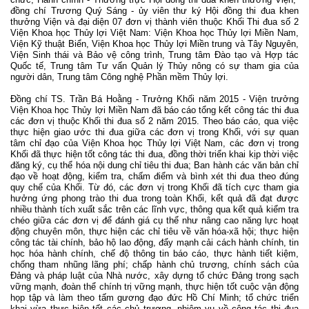
đồng chí Trương Quý Sáng - ủy viên thư ký Hội đồng thi đua khen
thưởng Viện và đại diện 07 đơn vị thành viên thuộc Khối Thi đua số 2
Viện Khoa học Thủy lợi Việt Nam: Viện Khoa học Thủy lợi Miền Nam,
Viện Kỹ thuật Biển, Viện Khoa học Thủy lợi Miền trung và Tây Nguyên,
Viện Sinh thái và Bảo vệ công trình, Trung tâm Đào tạo và Hợp tác
Quốc tế, Trung tâm Tư vấn Quản lý Thủy nông có sự tham gia của
người dân, Trung tâm Công nghệ Phần mềm Thủy lợi.
Đồng chí TS. Trần Bá Hoằng - Trưởng Khối năm 2015 - Viện trưởng
Viện Khoa học Thủy lợi Miền Nam đã báo cáo tổng kết công tác thi đua
các đơn vị thuộc Khối thi đua số 2 năm 2015. Theo báo cáo, qua việc
thực hiện giao ước thi đua giữa các đơn vị trong Khối, với sự quan
tâm chỉ đạo của Viện Khoa học Thủy lợi Việt Nam, các đơn vị trong
Khối đã thực hiện tốt công tác thi đua, đồng thời triển khai kịp thời việc
đăng ký, cụ thể hóa nội dung chỉ tiêu thi đua; Ban hành các văn bản chỉ
đạo về hoạt động, kiểm tra, chấm điểm và bình xét thi đua theo đúng
quy chế của Khối. Từ đó, các đơn vị trong Khối đã tích cực tham gia
hưởng ứng phong trào thi đua trong toàn Khối, kết quả đã đạt được
nhiều thành tích xuất sắc trên các lĩnh vực, thông qua kết quả kiểm tra
chéo giữa các đơn vị để đánh giá cụ thể như nâng cao năng lực hoạt
động chuyên môn, thực hiện các chỉ tiêu về văn hóa-xã hội; thực hiện
công tác tài chính, bảo hộ lao động, đẩy mạnh cải cách hành chính, tin
học hóa hành chính, chế độ thông tin báo cáo, thực hành tiết kiệm,
chống tham nhũng lãng phí; chấp hành chủ trương, chính sách của
Đảng và pháp luật của Nhà nước, xây dựng tổ chức Đảng trong sạch
vững mạnh, đoàn thể chính trị vững mạnh, thực hiện tốt cuộc vận động
họp tập và làm theo tấm gương đạo đức Hồ Chí Minh; tổ chức triển
khai vừa thực hiện tốt các chủ trương, nhiệm vụ về công tác thi đua