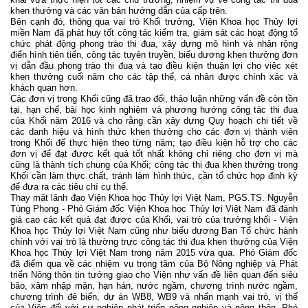
khen thưởng và các văn bản hướng dẫn của cấp trên.
Bên cạnh đó, thông qua vai trò Khối trưởng, Viện Khoa học Thủy lợi
miền Nam đã phát huy tốt công tác kiểm tra, giám sát các hoạt động tổ
chức phát động phong trào thi đua, xây dựng mô hình và nhân rộng
điển hình tiên tiến, công tác tuyên truyền, biểu dương khen thưởng đơn
vị dẫn đầu phong trào thi đua và tạo điều kiện thuận lợi cho việc xét
khen thưởng cuối năm cho các tập thể, cá nhân được chính xác và
khách quan hơn.
Các đơn vị trong Khối cũng đã trao đổi, thảo luận những vấn đề còn tồn
tại, hạn chế, bài học kinh nghiệm và phương hướng công tác thi đua
của Khối năm 2016 và cho rằng cần xây dựng Quy hoạch chi tiết về
các danh hiệu và hình thức khen thưởng cho các đơn vị thành viên
trong Khối để thực hiện theo từng năm; tạo điều kiện hỗ trợ cho các
đơn vị để đạt được kết quả tốt nhất không chỉ riêng cho đơn vị mà
cũng là thành tích chung của Khối; công tác thi đua khen thưởng trong
Khối cần làm thực chất, tránh làm hình thức, cần tổ chức họp định kỳ
để đưa ra các tiêu chí cụ thể.
Thay mặt lãnh đạo Viện Khoa học Thủy lợi Việt Nam, PGS.TS. Nguyễn
Tùng Phong - Phó Giám đốc Viện Khoa học Thủy lợi Việt Nam đã đánh
giá cao các kết quả đạt được của Khối, vai trò của trưởng khối - Viện
Khoa học Thủy lợi Việt Nam cũng như biểu dương Ban Tổ chức hành
chính với vai trò là thường trực công tác thi đua khen thưởng của Viện
Khoa học Thủy lợi Việt Nam trong năm 2015 vừa qua. Phó Giám đốc
đã điểm qua về các nhiệm vụ trọng tâm của Bộ Nông nghiệp và Phát
triển Nông thôn tin tưởng giao cho Viện như vấn đề liên quan đến siêu
bão, xâm nhập mặn, hạn hán, nước ngầm, chương trình nước ngầm,
chương trình đê biển, dự án WB8, WB9 và nhấn mạnh vai trò, vị thế
của Viện đối với sự nghiệp phát triển nông nghiệp và nông thôn. Phó