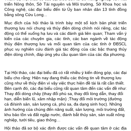
triển Nông thôn, Sở Tài nguyên và Môi trường, Sở Khoa học và
Công nghệ, các đại biểu đến từ Ủy ban nhân dân 13 tỉnh đồng
bằng sông Cửu Long...
Mục đích của hội thảo là trình bày một số kịch bản phát triển
thượng lưu nói chung và thủy điện dòng chính nói riêng, các tác
động có thể xuống hạ lưu và các đánh giá liên quan; Tham vấn ý
kiến của các chuyên gia, các tỉnh, các ban ngành về tác động
thủy điện thượng lưu và mối quan tâm của các tỉnh ở ĐBSCL
phục vụ nghiên cứu đánh giá tác động của các bậc thang thủy
điện dòng chính, đáp ứng yêu cầu quan tâm của các địa phương.
Tại Hội thảo, các đại biểu đã có rất nhiều ý kiến đóng góp, các đại
biểu cho rằng: Hiện nay đang thiếu các thông tin về thượng lưu
cũng như về thủy điện vì vậy việc thực hiện đề tài là rất cần thiết.
Bên cạnh đó, các đại biểu cũng rất quan tâm đến các vấn đề như:
Thay đổi dòng chảy (thay đổi phù sa, thay đổi lòng dẫn, thay đổi
hạn, diễn biến lũ, xâm nhập mặn) ;Thay đổi môi trường (đường
cá đi/sinh sản, sản lượng cá, phù sa, đa dạng sinh học). Những
ảnh hưởng của chúng đến năng suất, sản lượng, môi trường đất,
khu bảo tồn và đất ngập nước, đánh bắt thủy sản, sản xuất nông
nghiệp, tưới tiêu, giao thông…
Hội thảo đã sơ bộ xác định được các vấn đề quan tâm ở các địa