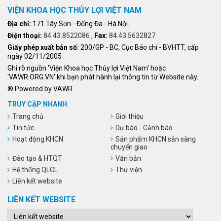
VIỆN KHOA HỌC THỦY LỢI VIỆT NAM
Địa chỉ:
171 Tây Sơn - Đống Đa - Hà Nội.
Điện thoại:
84.43.8522086
,
Fax:
84.43.5632827
Giấy phép xuất bản số:
200/GP - BC, Cục Báo chí - BVHTT, cấp
ngày 02/11/2005
Ghi rõ nguồn 'Viện Khoa học Thủy lợi Việt Nam' hoặc
'VAWR.ORG.VN' khi bạn phát hành lại thông tin từ Website này.
® Powered by VAWR
TRUY CẬP NHANH
Trang chủ
Giới thiệu
Tin tức
Dự báo - Cảnh báo
Hoạt động KHCN
Sản phẩm KHCN sẵn sàng
chuyển giao
Đào tạo & HTQT
Văn bản
Hệ thống QLCL
Thư viện
Liên kết website
LIÊN KẾT WEBSITE