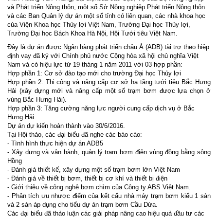
và Phát triển Nông thôn, một số Sở Nông nghiệp Phát triển Nông thôn
và các Ban Quản lý dự án một số tỉnh có liên quan, các nhà khoa học
của Viện Khoa học Thủy lợi Việt Nam, Trường Đại học Thủy lợi,
Trường Đại học Bách Khoa Hà Nội, Hội Tưới tiêu Việt Nam.
Đây là dự án được Ngân hàng phát triển châu Á (ADB) tài trợ theo hiệp
định vay đã ký với Chính phủ nước Cộng hòa xã hội chủ nghĩa Việt
Nam và có hiệu lực từ 19 tháng 1 năm 2011 với 03 hợp phần:
Hợp phần 1: Cơ sở đào tạo mới cho trường Đại học Thủy lợi
Hợp phần 2: Thi công và nâng cấp cơ sở hạ tầng tưới tiêu Bắc Hưng
Hải (xây dựng mới và nâng cấp một số trạm bơm được lựa chọn ở
vùng Bắc Hưng Hải).
Hợp phần 3: Tăng cường năng lực người cung cấp dịch vụ ở Bắc
Hưng Hải.
Dự án dự kiến hoàn thành vào 30/6/2016.
Tại Hội thảo, các đại biểu đã nghe các báo cáo:
- Tình hình thực hiện dự án ADB5
- Xây dựng và vận hành, quản lý trạm bơm điện vùng đồng bằng sông
Hồng
- Đánh giá thiết kế, xây dựng một số trạm bơm lớn Việt Nam
- Đánh giá về thiết bị bơm, thiết bị cơ khí và thiết bị điện
- Giới thiệu về công nghệ bơm chìm của Công ty ABS Việt Nam.
- Phân tích ưu nhược điểm của kết cấu nhà máy trạm bơm kiểu 1 sàn
và 2 sàn áp dụng cho tiểu dự án trạm bơm Cầu Dừa.
Các đại biểu đã thảo luận các giải pháp nâng cao hiệu quả đầu tư các