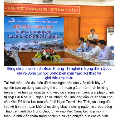
Đồng chí bí thư liên chi đoàn Phòng Thí nghiệm trọng điểm Quốc
gia về Động lực học Sông Biển khai mạc Hội thảo và
giới thiệu đại biểu
Tại Hội thảo, các đại biểu đã được nghe báo cáo viên trình bày về
nghiên cứu áp dụng các công thức tính toán giá trị trầm tích lơ lửng
trên ảnh vệ tinh Landsat tại khu vực cửa sông ven biển, giải pháp chỉnh
trị hợp lưu Khe Trí - Ngàn Trươi nhằm ổn định lòng dẫn và an toàn cho
cầu Khe Trí ở hạ lưu tràn xả lũ hồ Ngàn Trươi - Hà Tĩnh, sử dụng dữ
liệu vệ tinh tính toán khôi phục dòng chảy thượng nguồn lưu vực sông
Thao trên lãnh thổ Trung Quốc chảy vào Việt Nam, kết hợp mô hình
toán và ảnh viễn thám trong nghiên cứu vận chuyển bùn cát và biến