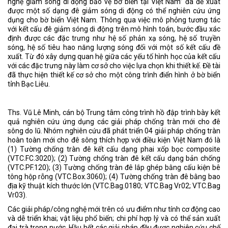
nghệ giảm sóng di động bảo vệ bờ biển tại Việt Nam” đã đề xuất
được một số dạng đê giảm sóng di động có thể nghiên cứu ứng
dụng cho bờ biển Việt Nam. Thông qua việc mô phỏng tương tác
với kết cấu đê giảm sóng di động trên mô hình toán, bước đầu xác
định được các đặc trưng như hệ số phản xạ sóng, hệ số truyền
sóng, hệ số tiêu hao năng lượng sóng đối với một số kết cấu đề
xuất. Từ đó xây dựng quan hệ giữa các yếu tố hình học của kết cấu
với các đặc trưng này làm cơ sở cho việc lựa chọn khi thiết kế. Đề tài
đã thực hiện thiết kế cơ sở cho một công trình điển hình ở bờ biển
tỉnh Bạc Liêu.
Ths. Vũ Lê Minh, cán bộ Trung tâm công trình hồ đập trình bày kết
quả nghiên cứu ứng dụng các giải pháp chống tràn mới cho đê
sông do lũ. Nhóm nghiên cứu đã phát triển 04 giải pháp chống tràn
hoàn toàn mới cho đê sông thích hợp với điều kiện Việt Nam đó là
(1) Tường chống tràn đê kết cấu dạng phai xốp bọc composite
(VTC.FC.3020); (2) Tường chống tràn đê kết cấu dạng bản chống
(VTC.PF.120); (3) Tường chống tràn đê lắp ghép bằng cấu kiện bê
tông hộp rỗng (VTC.Box.3060); (4) Tường chống tràn đê bằng bao
địa kỹ thuật kích thước lớn (VTC.Bag.0180; VTC.Bag Vr02; VTC.Bag
Vr03).
Các giải pháp/công nghệ mới trên có ưu điểm như tính cơ động cao
và dễ triển khai; vật liệu phổ biến; chi phí hợp lý và có thể sản xuất
đại trà trong nước. Hầu hết các giải pháp đều được nghiên cứu chế