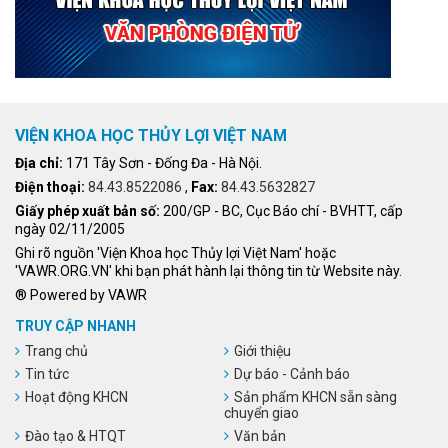
VIỆN KHOA HỌC THỦY LỢI VIỆT NAM
Địa chỉ:
171 Tây Sơn - Đống Đa - Hà Nội.
Điện thoại:
84.43.8522086
,
Fax:
84.43.5632827
Giấy phép xuất bản số:
200/GP - BC, Cục Báo chí - BVHTT, cấp
ngày 02/11/2005
Ghi rõ nguồn 'Viện Khoa học Thủy lợi Việt Nam' hoặc
'VAWR.ORG.VN' khi bạn phát hành lại thông tin từ Website này.
® Powered by VAWR
TRUY CẬP NHANH
Trang chủ
Giới thiệu
Tin tức
Dự báo - Cảnh báo
Hoạt động KHCN
Sản phẩm KHCN sẵn sàng
chuyển giao
Đào tạo & HTQT
Văn bản