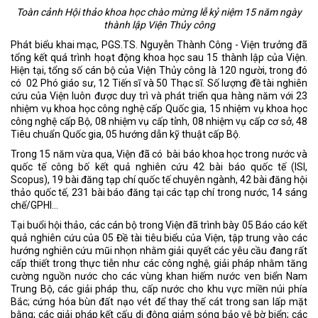
Toàn cảnh Hội thảo khoa học chào mừng lễ kỷ niệm 15 năm ngày
thành lập Viện Thủy công
Phát biểu khai mạc, PGS.TS. Nguyễn Thành Công - Viện trưởng đã
tổng kết quá trình hoạt động khoa học sau 15 thành lập của Viện.
Hiện tại, tổng số cán bộ của Viện Thủy công là 120 người, trong đó
có 02 Phó giáo sư, 12 Tiến sĩ và 50 Thạc sĩ. Số lượng đề tài nghiên
cứu của Viện luôn được duy trì và phát triển qua hàng năm với 23
nhiệm vụ khoa học công nghệ cấp Quốc gia, 15 nhiệm vụ khoa học
công nghệ cấp Bộ, 08 nhiệm vụ cấp tỉnh, 08 nhiệm vụ cấp cơ sở, 48
Tiêu chuẩn Quốc gia, 05 hướng dẫn kỹ thuật cấp Bộ.
Trong 15 năm vừa qua, Viện đã có bài báo khoa học trong nước và
quốc tế công bố kết quả nghiên cứu 42 bài báo quốc tế (ISI,
Scopus), 19 bài đăng tạp chí quốc tế chuyên ngành, 42 bài đăng hội
thảo quốc tế, 231 bài báo đăng tại các tạp chí trong nước, 14 sáng
chế/GPHI…
Tại buổi hội thảo, các cán bộ trong Viện đã trình bày 05 Báo cáo kết
quả nghiên cứu của 05 Đề tài tiêu biểu của Viện, tập trung vào các
hướng nghiên cứu mũi nhọn nhằm giải quyết các yêu cầu đang rất
cấp thiết trong thực tiễn như các công nghệ, giải pháp nhằm tăng
cường nguồn nước cho các vùng khan hiếm nước ven biển Nam
Trung Bộ, các giải pháp thu, cấp nước cho khu vực miền núi phía
Bắc; cứng hóa bùn đất nạo vét để thay thế cát trong san lấp mặt
bằng; các giải pháp kết cấu di động giảm sóng bảo vệ bờ biển; các