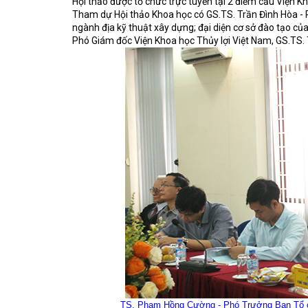
Hội thảo được tổ chức trực tuyến tại 2 điểm cầu Viện K
Tham dự Hội thảo Khoa học có GS.TS. Trần Đình Hòa - 
ngành địa kỹ thuật xây dựng; đại diện cơ sở đào tạo củ
Phó Giám đốc Viện Khoa học Thủy lợi Việt Nam, GS.TS. T
TS. Phạm Hồng Cường - Phó Trưởng Ban Tổ chức