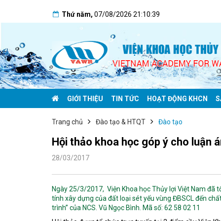
Thứ năm
,
07/08/2026
21:10:40
GIỚI THIỆU
TIN TỨC
HOẠT ĐỘNG KHCN
S
Trang chủ
Đào tạo & HTQT
Đào tạo
Hội thảo khoa học góp ý cho luận 
28/03/2017
Ngày 25/3/2017, Viện Khoa học Thủy lợi Việt Nam đã t
tính xây dựng của đất loại sét yếu vùng ĐBSCL đến chấ
trình” của NCS. Vũ Ngọc Bình. Mã số: 62 58 02 11