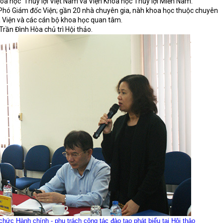
hoa học
Thủy lợi Việt Nam và Viện Khoa học Thủy lợi Miền Nam.
Phó Giám đốc Viện; gần 20 nhà chuyên gia, nàh khoa học thuộc chuyên
a Viện và các cán bộ khoa học quan tâm.
rần Đình Hòa chủ trì Hội thảo.
 Hành chính - phụ trách công tác đào tạo phát biểu tại Hội thảo