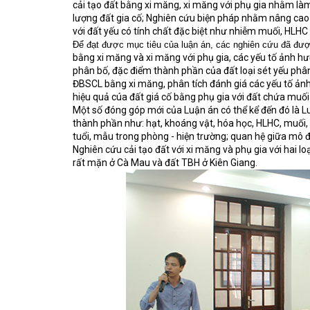
cải tạo đất bằng xi măng, xi măng với phụ gia nhằm l
lượng đất gia cố; Nghiên cứu biện pháp nhằm nâng cao 
với đất yếu có tính chất đặc biệt như nhiễm muối, HLHC
Để đạt được mục tiêu của luận án, các nghiên cứu đã đượ
bằng xi măng và xi măng với phụ gia, các yếu tố ảnh h
phân bố, đặc điểm thành phần của đất loại sét yếu phân
ĐBSCL bằng xi măng, phân tích đánh giá các yếu tố ản
hiệu quả cúa đất giá cố bằng phụ gia với đất chứa muối
Một số đóng góp mới của Luận án có thể kể đến đó là
L
thành phần như: hạt, khoáng vật, hóa học, HLHC, muối,
tuổi, mẫu trong phòng - hiện trường; quan hệ giữa mô 
Nghiên cứu cải tạo đất với xi măng và phụ gia với hai 
rất mặn ở Cà Mau và đất TBH ở Kiên Giang.