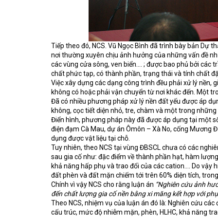
Tiếp theo đó, NCS. Vũ Ngọc Bình đã trình bày bản Dự
nơi thường xuyên chịu ảnh hưởng của những vấn đề như 
các vùng cửa sông, ven biển…. ; được bao phủ bởi các trầ
chất phức tạp, có thành phần, trạng thái và tính chất đặ
Việc xây dựng các dạng công trình đều phải xử lý nền, g
không có hoặc phải vận chuyển từ nơi khác đến. Một tron
Đã có nhiều phương pháp xử lý nền đất yếu được áp dụn
không, cọc tiết diện nhỏ, tre, chàm và một trong nhữn
Điển hình, phương pháp này đã được áp dụng tại một số
điện đạm Cà Mau, dự án Ômôn – Xà No, cống Mương Đườn
dụng được vật liệu tại chỗ.
Tuy nhiên, theo NCS tại vùng ĐBSCL chưa có các nghiê
sau gia cố như: đặc điểm về thành phần hạt, hàm lượn
khả năng hấp phụ và trao đổi của các cation…. Do vậy 
đất phèn và đất mặn chiếm tới
trên 60% diện tích, tron
Chính vì vậy NCS cho rằng luận án
“Nghiên cứu ảnh hưở
đến chất lượng gia cố nền bằng xi măng kết hợp với phụ
Theo NCS, nhiệm vụ của luận án đó là:
Nghiên cứu các đ
cấu trúc, mức độ nhiễm mặn, phèn, HLHC, khả năng trao