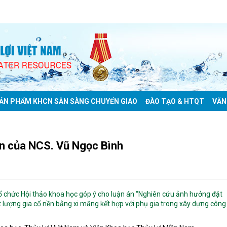
ẢN PHẨM KHCN SẴN SÀNG CHUYỂN GIAO
ĐÀO TẠO & HTQT
VĂN
án của NCS. Vũ Ngọc Bình
ổ chức Hội thảo khoa học góp ý cho luận án “Nghiên cứu ảnh hưởng đặt
t lượng gia cố nền bằng xi măng kết hợp với phụ gia trong xây dựng công