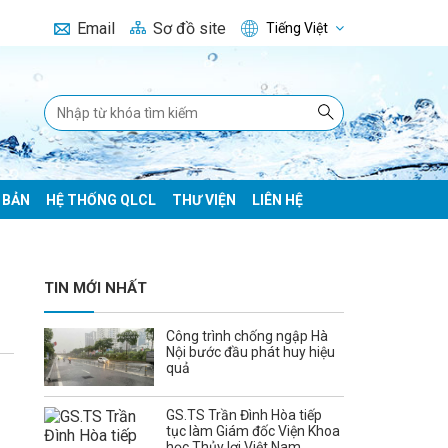
Email
Sơ đồ site
Tiếng Việt
 BẢN
HỆ THỐNG QLCL
THƯ VIỆN
LIÊN HỆ
TIN MỚI NHẤT
Công trình chống ngập Hà
Nội bước đầu phát huy hiệu
quả
GS.TS Trần Đình Hòa tiếp
tục làm Giám đốc Viện Khoa
học Thủy lợi Việt Nam