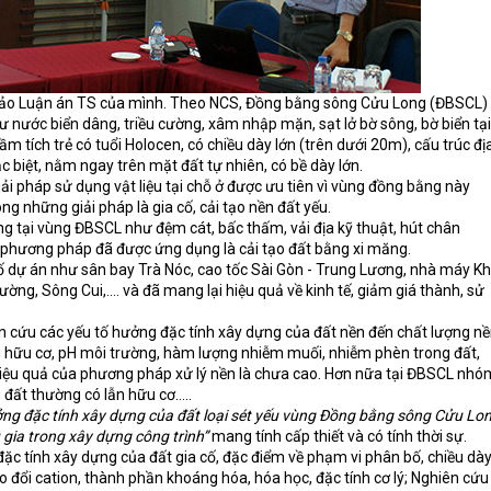
 thảo Luận án TS của mình. Theo NCS, Đồng bằng sông Cửu Long (ĐBSCL)
nước biển dâng, triều cường, xâm nhập mặn, sạt lở bờ sông, bờ biển tại
m tích trẻ có tuổi Holocen, có chiều dày lớn (trên dưới 20m), cấu trúc đị
c biệt, nằm ngay trên mặt đất tự nhiên, có bề dày lớn.
iải pháp sử dụng vật liệu tại chỗ ở được ưu tiên vì vùng đồng bằng này
g những giải pháp là gia cố, cải tạo nền đất yếu.
g tại vùng ĐBSCL như đệm cát, bấc thấm, vải địa kỹ thuật, hút chân
g phương pháp đã được ứng dụng là cải tạo đất bằng xi măng.
 dự án như sân bay Trà Nóc, cao tốc Sài Gòn - Trung Lương, nhà máy Kh
g, Sông Cui,…. và đã mang lại hiệu quả về kinh tế, giảm giá thành, sử
n cứu các yếu tố hưởng đặc tính xây dựng của đất nền đến chất lượng n
g hữu cơ, pH môi trường, hàm lượng nhiễm muối, nhiễm phèn trong đất,
hiệu quả của phương pháp xử lý nền là chưa cao. Hơn nữa tại ĐBSCL nhó
g đất thường có lẫn hữu cơ…..
ng đặc tính xây dựng của đất loại sét yếu vùng Đồng bằng sông Cửu Lo
 gia trong xây dựng công trình”
mang tính cấp thiết và có tính thời sự.
ặc tính xây dựng của đất gia cố, đặc điểm về phạm vi phân bố, chiều dày
 đổi cation, thành phần khoáng hóa, hóa học, đặc tính cơ lý; Nghiên cứu