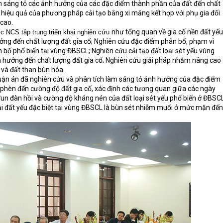
àm sáng tỏ các ảnh hưởng của các đặc điểm thành phần của đất đến chất
hiệu quả của phương pháp cải tạo bằng xi măng kết hợp với phụ gia đối
 cao.
như
tổng quan về gia cố nền đất yếu
c NCS tập trung triển khai nghiên cứu
ưởng đến chất lượng đất gia cố; Nghiên cứu đặc điểm phân bố, phạm vi
 bố phổ biến tại vùng ĐBSCL; Nghiên cứu cải tạo đất loại sét yếu vùng
h hưởng đến chất lượng đất gia cố; Nghiên cứu giải pháp nhằm nâng cao
 và đất than bùn hóa.
uận án đã nghiên cứu và phân tích làm sáng tỏ ảnh hưởng của đặc điểm
 phèn đến cường độ đất gia cố, xác định các tương quan giữa các ngày
đun đàn hồi và cường độ kháng nén của đất loại sét yếu phổ biến ở ĐBSCL
loại đất yếu đặc biệt tại vùng ĐBSCL là bùn sét nhiễm muối ở mức mặn đến