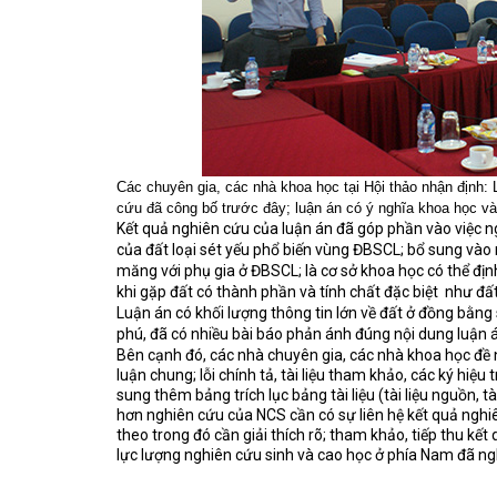
Các chuyên gia, các nhà khoa học tại Hội thảo nhận định:
cứu đã công bố trước đây; luận án có ý nghĩa khoa học và 
Kết quả nghiên cứu của luận án đã góp phần vào việc 
của đất loại sét yếu phổ biến vùng ĐBSCL; bổ sung vào 
măng với phụ gia ở ĐBSCL; là cơ sở khoa học có thể định
khi gặp đất có thành phần và tính chất đặc biệt
như đất
Luận án có khối lượng thông tin lớn về đất ở đồng bằng
phú, đã có nhiều bài báo phản ánh đúng nội dung luận á
Bên cạnh đó, các nhà chuyên gia, các nhà khoa học đề n
luận chung; lỗi chính tả, tài liệu tham khảo, các ký hiệ
sung thêm bảng trích lục bảng tài liệu (tài liệu nguồn, 
hơn nghiên cứu của NCS cần có sự liên hệ kết quả nghi
theo trong đó cần giải thích rõ; tham khảo, tiếp thu kết
lực lượng nghiên cứu sinh và cao học ở phía Nam đã ng