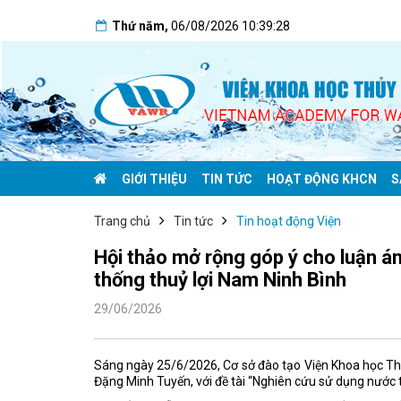
Thứ năm
,
06/08/2026
10:39:29
GIỚI THIỆU
TIN TỨC
HOẠT ĐỘNG KHCN
S
Trang chủ
Tin tức
Tin hoạt động Viện
Hội thảo mở rộng góp ý cho luận án
thống thuỷ lợi Nam Ninh Bình
29/06/2026
Sáng ngày 25/6/2026, Cơ sở đào tạo Viện Khoa học Thủy
Đặng Minh Tuyến, với đề tài “Nghiên cứu sử dụng nước t