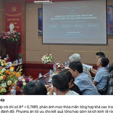
cấp
iệp với chỉ số Φ* = 0,7489, phản ánh mức thỏa mãn tổng hợp khá cao tr
 đánh đổi. Phương án tối ưu cho kết quả tổng hợp gồm lợi ích kinh tế r