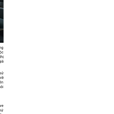
ống
uộc
thị
giá
 sử
 về
yên
môi
ive
thứ