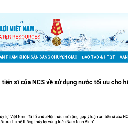
ẢN PHẨM KHCN SẴN SÀNG CHUYỂN GIAO
ĐÀO TẠO & HTQT
VĂN
 tiến sĩ của NCS về sử dụng nước tối ưu cho h
 lợi Việt Nam đã tổ chức Hội thảo mở rộng góp ý luận án tiến sĩ của N
ối ưu cho hệ thống thủy lợi vùng triều Nam Ninh Bình”.