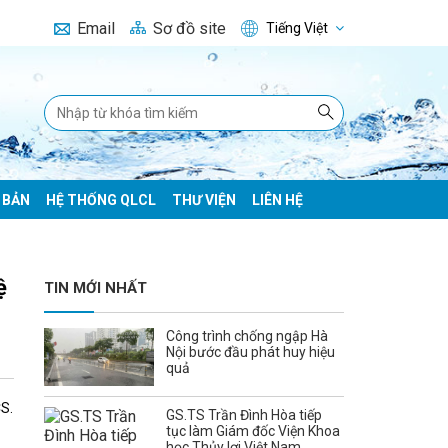
Email
Sơ đồ site
Tiếng Việt
 BẢN
HỆ THỐNG QLCL
THƯ VIỆN
LIÊN HỆ
ệ
TIN MỚI NHẤT
Công trình chống ngập Hà
Nội bước đầu phát huy hiệu
quả
CS.
GS.TS Trần Đình Hòa tiếp
tục làm Giám đốc Viện Khoa
học Thủy lợi Việt Nam