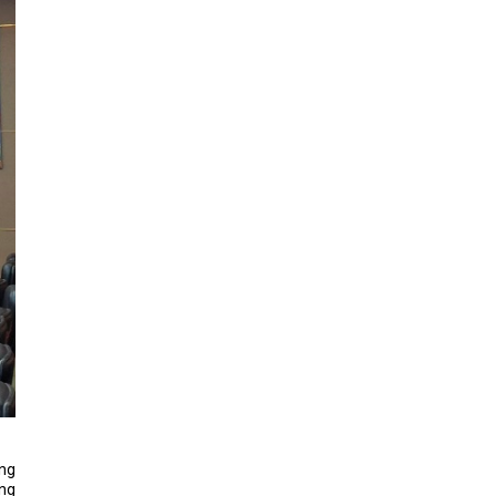
ong
òng