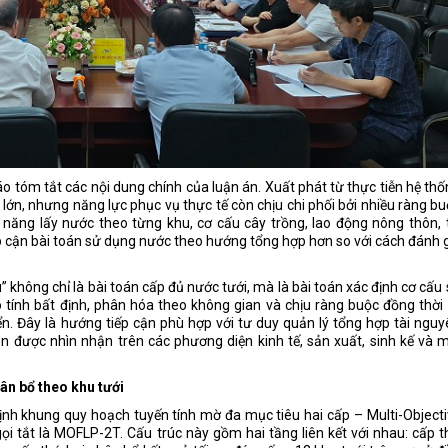
o tóm tắt các nội dung chính của luận án. Xuất phát từ thực tiễn hệ th
 lớn, nhưng năng lực phục vụ thực tế còn chịu chi phối bởi nhiều ràng b
năng lấy nước theo từng khu, cơ cấu cây trồng, lao động nông thôn, 
ếp cận bài toán sử dụng nước theo hướng tổng hợp hơn so với cách đánh 
 không chỉ là bài toán cấp đủ nước tưới, mà là bài toán xác định cơ cấu
 tính bất định, phân hóa theo không gian và chịu ràng buộc đồng thời
ển. Đây là hướng tiếp cận phù hợp với tư duy quản lý tổng hợp tài ngu
ần được nhìn nhận trên các phương diện kinh tế, sản xuất, sinh kế và 
ân bổ theo khu tưới
ịnh khung quy hoạch tuyến tính mờ đa mục tiêu hai cấp – Multi-Object
i tắt là MOFLP-2T. Cấu trúc này gồm hai tầng liên kết với nhau: cấp 