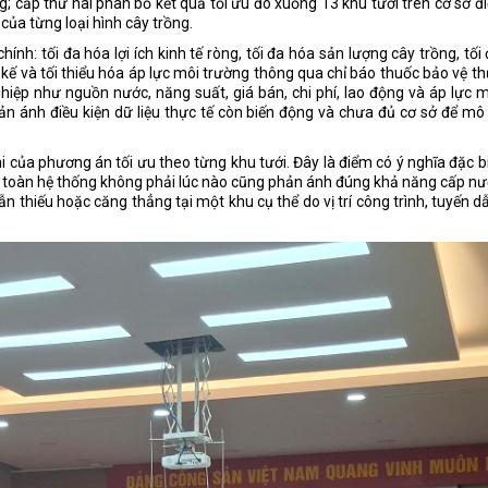
g; cấp thứ hai phân bổ kết quả tối ưu đó xuống 13 khu tưới trên cơ sở đ
của từng loại hình cây trồng.
nh: tối đa hóa lợi ích kinh tế ròng, tối đa hóa sản lượng cây trồng, tối
ế và tối thiểu hóa áp lực môi trường thông qua chỉ báo thuốc bảo vệ t
iệp như nguồn nước, năng suất, giá bán, chi phí, lao động và áp lực 
 ánh điều kiện dữ liệu thực tế còn biến động và chưa đủ cơ sở để mô
i của phương án tối ưu theo từng khu tưới. Đây là điểm có ý nghĩa đặc b
ước toàn hệ thống không phải lúc nào cũng phản ánh đúng khả năng cấp n
 thiếu hoặc căng thẳng tại một khu cụ thể do vị trí công trình, tuyến d