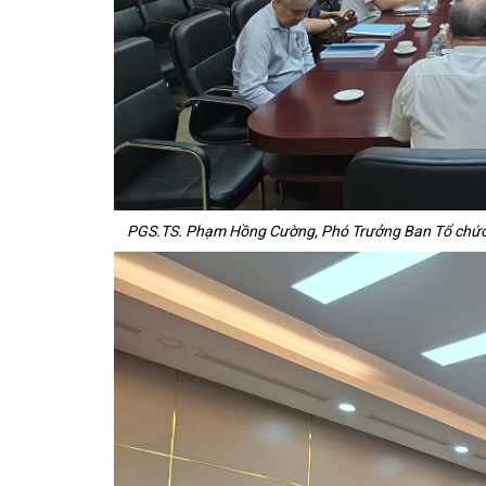
PGS.TS. Phạm Hồng Cường, Phó Trưởng Ban Tổ chức – H