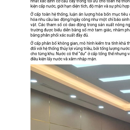
nhất xác định cơ cấu cây trồng tối ưu cho toàn hệ thốn
kiện cấp nước, giới hạn diện tích, độ mặn và sự phù hợp 
Ở cấp toàn hệ thống, luận án lượng hóa bốn mục tiêu chí
hóa nhu cầu lao động/ngày công như một chỉ báo sinh k
vật. Các tham số có dao động trong sản xuất nông ngh
trường được biểu diễn bằng số mờ tam giác, nhằm phản
bằng phân phối xác suất đầy đủ.
Ở cấp phân bổ không gian, mô hình kiểm tra tính khả th
đối với hệ thống thủy lợi vùng triều, bởi tổng lượng n
cho từng khu. Nước có thể “dư” ở cấp tổng thể nhưng vẫn
điều kiện lấy nước và xâm nhập mặn.