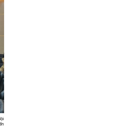
Hội
iển