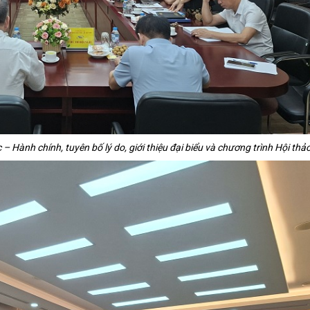
ành chính, tuyên bố lý do, giới thiệu đại biểu và chương trình Hội thả