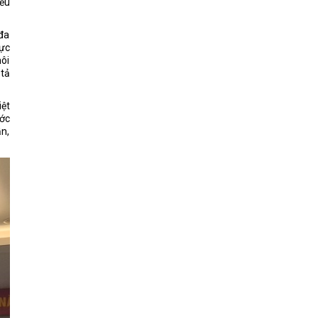
iều
 đa
hực
môi
 tả
iệt
ước
ẫn,