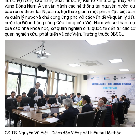
nước; iv) Nâng cao năng suất nước; v) Rủi ro khí tượng, thủy văn
vùng Đông Nam Á và vận hành các hệ thống tài nguyên nước, dự
báo rủi ro thiên tai. Ngoài ra, hội thảo giành một phiên đặc biệt bàn
về quản lý nước và chủ động ứng phó với các vấn đề về quản lý đất,
nước tại Đồng bằng sông Cửu Long của Việt Nam với sự tham dự
của các nhà khoa học, cơ quan nghiên cứu quốc tế đến từ các cơ
quan nghiên cứu, phát triển và các Viện, Trường thuộc ĐBSCL.
GS.TS. Nguyễn Vũ Việt - Giám đốc Viện phát biểu tại Hội thảo