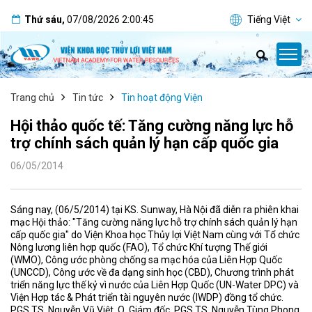
Thứ sáu
,
07/08/2026
2:00:45
Tiếng Việt
Trang chủ
Tin tức
Tin hoạt động Viện
Hội thảo quốc tế: Tăng cường năng lực hỗ
trợ chính sách quản lý hạn cấp quốc gia
06/05/2014
Sáng nay, (06/5/2014) tại KS. Sunway, Hà Nội đã diễn ra phiên khai
mạc Hội thảo: "Tăng cường năng lực hỗ trợ chính sách quản lý hạn
cấp quốc gia" do Viện Khoa học Thủy lợi Việt Nam cùng với Tổ chức
Nông lương liên hợp quốc (FAO), Tổ chức Khí tượng Thế giới
(WMO), Công ước phòng chống sa mạc hóa của Liên Hợp Quốc
(UNCCD), Công ước về đa dạng sinh học (CBD), Chương trình phát
triển năng lực thế kỷ vì nước của Liên Hợp Quốc (UN-Water DPC) và
Viện Hợp tác & Phát triển tài nguyên nước (IWDP) đồng tổ chức.
PGS.TS. Nguyễn Vũ Việt, Q. Giám đốc, PGS.TS. Nguyễn Tùng Phong,