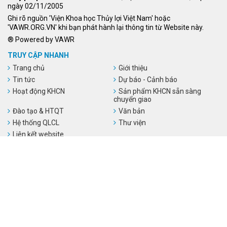
ngày 02/11/2005
Ghi rõ nguồn 'Viện Khoa học Thủy lợi Việt Nam' hoặc
'VAWR.ORG.VN' khi bạn phát hành lại thông tin từ Website này.
® Powered by VAWR
TRUY CẬP NHANH
Trang chủ
Giới thiệu
Tin tức
Dự báo - Cảnh báo
Hoạt động KHCN
Sản phẩm KHCN sẵn sàng
chuyển giao
Đào tạo & HTQT
Văn bản
Hệ thống QLCL
Thư viện
Liên kết website
LIÊN KẾT WEBSITE
Số người đang online:
1
Tổng số người truy cập:
54,813,528