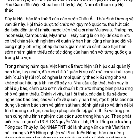
Phó Giám đốc Viện Khoa học Thủy lợi Việt Nam đã tham dự Hội
thảo.
Đây là Hội thảo lần thứ 3 của các nước Châu Á - Thái Bình Dương về
vấn đề này. Hội thảo được tổ chức với quy mô quốc tế, thu hút các
đại biểu đến từ rất nhiều nước trên thế giới như Malaysia, Philippins,
Indonesia, Campuchia, Myanma…. Đây cũng là cơ hội để các nước
có thể chia sẻ kinh nghiệm về quản lý hạn hán cũng như trao đổi về
công nghệ, phương pháp dự báo, giám sát và cảnh báo hạn hán
sớm nhằm giảm thiểu các tác động của hạn hán với từng quốc gia
trong khu vực.
Trong những năm qua, Việt Nam đã thực hiện rất hiệu quả quản lý
hạn hán, tuy nhiên, đó mới chỉ là “quản lý sự cố” mà chưa chú trọng
đến “quản lý rủi ro”, có nghĩa là mới quản lý theo kiểu ứng phó và
khắc phục hậu quả khi nó đã xảy ra. Nhu cầu cấp thiết hiện nay là
phải dự báo, cảnh báo sớm và chuẩn bị trước những biện pháp ứng
phó và giảm thiểu. Chính vì vậy, tại Hội thảo, các đại biểu sẽ được
nghe các báo cáo, các vấn đề về quản lý hạn hán, đặc biệt là các nội
dung về cảnh báo sớm và giám sát hạn; đánh giá rủi ro và tính dễ bị
tổn thương do hạn; các biện pháp chuẩn bị, giảm thiểu và ứng phó
hạn cũng như kinh nghiệm của các nước trong khu vực. Theo phát
biểu khai mạc của PGS.TS Nguyễn Văn Tỉnh, Phó Tổng cục trưởng
Tổng cục Thủy lợi, Bộ NN&PTNT, đó là những vấn đề mà Việt Nam
nói chung và Bộ Nông nghiệp và Phát triển Nông thôn nói riêng