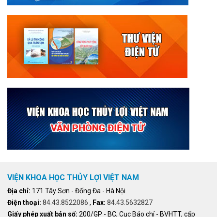
VIỆN KHOA HỌC THỦY LỢI VIỆT NAM
Địa chỉ:
171 Tây Sơn - Đống Đa - Hà Nội.
Điện thoại:
84.43.8522086
,
Fax:
84.43.5632827
Giấy phép xuất bản số:
200/GP - BC, Cục Báo chí - BVHTT, cấp