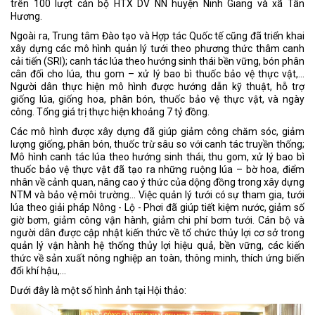
trên 100 lượt cán bộ HTX DV NN huyện Ninh Giang và xã Tân
Hương.
Ngoài ra, Trung tâm Đào tạo và Hợp tác Quốc tế cũng đã triển khai
xây dựng các mô hình quản lý tưới theo phương thức thâm canh
cải tiến (SRI); canh tác lúa theo hướng sinh thái bền vững, bón phân
cân đối cho lúa, thu gom – xử lý bao bì thuốc bảo vệ thực vật,…
Người dân thực hiện mô hình được hướng dẫn kỹ thuật, hỗ trợ
giống lúa, giống hoa, phân bón, thuốc bảo vệ thực vật, và ngày
công. Tổng giá trị thực hiện khoảng 7 tỷ đồng.
Các mô hình được xây dựng đã giúp giảm công chăm sóc, giảm
lượng giống, phân bón, thuốc trừ sâu so với canh tác truyền thống;
Mô hình canh tác lúa theo hướng sinh thái, thu gom, xử lý bao bì
thuốc bảo vệ thực vật đã tạo ra những ruộng lúa – bờ hoa, điểm
nhân về cảnh quan, nâng cao ý thức của dộng đồng trong xây dựng
NTM và bảo vệ môi trường… Việc quản lý tưới có sự tham gia, tưới
lúa theo giải pháp Nông - Lộ - Phơi đã giúp tiết kiệm nước, giảm số
giờ bơm, giảm công vận hành, giảm chi phí bơm tưới. Cán bộ và
người dân được cập nhật kiến thức về tổ chức thủy lợi cơ sở trong
quản lý vận hành hệ thống thủy lợi hiệu quả, bền vững, các kiến
thức về sản xuất nông nghiệp an toàn, thông minh, thích ứng biến
đổi khí hậu,...
Dưới đây là một số hình ảnh tại Hội thảo: