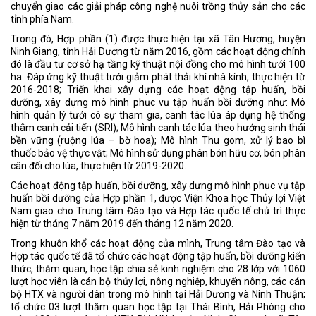
chuyển giao các giải pháp công nghệ nuôi trồng thủy sản cho các
tỉnh phía Nam.
Trong đó, Hợp phần (1) được thực hiện tại xã Tân Hương, huyện
Ninh Giang, tỉnh Hải Dương từ năm 2016, gồm các hoạt động chính
đó là đầu tư cơ sở hạ tầng kỹ thuật nội đồng cho mô hình tưới 100
ha. Đáp ứng kỹ thuật tưới giảm phát thải khí nhà kính, thực hiện từ
2016-2018; Triển khai xây dựng các hoạt động tập huấn, bồi
dưỡng, xây dựng mô hình phục vụ tập huấn bồi dưỡng như: Mô
hình quản lý tưới có sự tham gia, canh tác lúa áp dụng hệ thống
thâm canh cải tiến (SRI); Mô hình canh tác lúa theo hướng sinh thái
bền vững (ruộng lúa – bờ hoa); Mô hình Thu gom, xử lý bao bì
thuốc bảo vệ thực vật; Mô hình sử dụng phân bón hữu cơ, bón phân
cân đối cho lúa, thực hiện từ 2019-2020.
Các hoạt động tập huấn, bồi dưỡng, xây dựng mô hình phục vụ tập
huấn bồi dưỡng của Hợp phần 1, được Viện Khoa học Thủy lợi Việt
Nam giao cho Trung tâm Đào tạo và Hợp tác quốc tế chủ trì thực
hiện từ tháng 7 năm 2019 đến tháng 12 năm 2020.
Trong khuôn khổ các hoạt động của mình, Trung tâm Đào tạo và
Hợp tác quốc tế đã tổ chức các hoạt động tập huấn, bồi dưỡng kiến
thức, thăm quan, học tập chia sẻ kinh nghiệm cho 28 lớp với 1060
lượt học viên là cán bộ thủy lợi, nông nghiệp, khuyến nông, các cán
bộ HTX và người dân trong mô hình tại Hải Dương và Ninh Thuận;
tổ chức 03 lượt thăm quan học tập tại Thái Bình, Hải Phòng cho