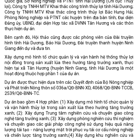
Quốc gia; Sở Nông nghiệp và PTNT tỉnh Hải Dương (Chi cục Thủy
lợi); Công ty TNHH MTV Khai thác công trình thủy lợi tỉnh Hải Dương;
Công ty TNHH MTV Khai thác công trình thủy lợi Bắc Hưng Hải;
Phòng Nông nghiệp và PTNT các huyện trên địa bàn tỉnh; Đại diện
Đảng ủy, UBND, đại diện Hợp tác xã DVNN Tân Hương và các thôn
thực hiện dự án.
Bên cạnh đó, Hội thảo cũng được các phóng viên của Đài truyền
hình tỉnh Hải Dương, Báo Hải Dương, Đài truyền thanh huyện Ninh
Giang đến dự và đưa tin.
Xây dựng mô hình tổ chức quản lý và vận hành hệ thống thủy lợi
nội đồng trong sản xuất lúa theo hướng tăng trưởng xanh, thực
hiện tại xã Tân Hương (huyện Ninh Giang, tỉnh Hải Dương là một
hoạt động thuộc hợp phần 1 của dự án.
Dự án được thực hiện dựa trên các Quyết định của Bộ Nông nghiệp
và Phát triển Nông thôn số 036a/QĐ-BNN-XD, 4068/QĐ-BNN-TCCB,
2539/QĐ-BNN-TC.
Dự án bao gồm 4 Hợp phần: (1) Xây dựng mô hình tổ chức quản lý
và vận hành thủy lợi trong sản xuất lúa theo hướng tăng trưởng
xanh; (2): Xây dựng Trung tâm nghiên cứu và chuyển giao công
nghệ tăng trưởng xanh; (3): Xây dựng phòng nghiên cứu thí nghiệm
và chuyển giao các giải pháp công nghệ sử dụng hiệu quả năng
lượng tái tạo - năng lượng mặt trời phục vụ tái cơ cấu nông nghiệp
và chiến lược tăng trưởng xanh;(4) Xây dựng khu nghiên cứu và