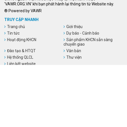
'VAWR.ORG.VN' khi bạn phát hành lại thông tin từ Website này.
® Powered by VAWR
TRUY CẬP NHANH
Trang chủ
Giới thiệu
Tin tức
Dự báo - Cảnh báo
Hoạt động KHCN
Sản phẩm KHCN sẵn sàng
chuyển giao
Đào tạo & HTQT
Văn bản
Hệ thống QLCL
Thư viện
Liên kết website
LIÊN KẾT WEBSITE
Số người đang online:
1
Tổng số người truy cập:
54,813,531