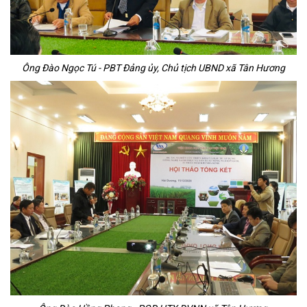
Ông Đào Ngọc Tú - PBT Đảng ủy, Chủ tịch UBND xã Tân Hương