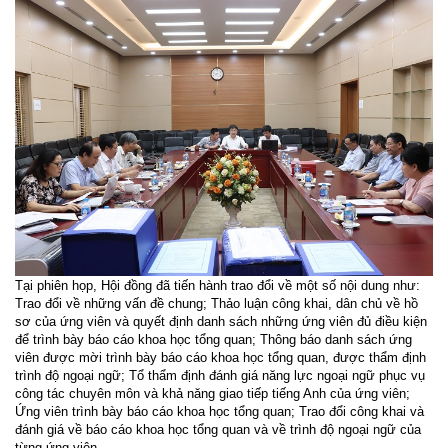
Tại phiên họp, Hội đồng đã tiến hành trao đổi về một số nội dung như:
Trao đổi về những vấn đề chung;
Thảo luận
công khai, dân chủ về hồ
sơ của ứng viên
và
quyết định danh sách những ứng viên đủ điều kiện
để trình bày báo cáo khoa học tổng quan
; Thông báo danh sách ứng
viên được mời trình bày báo cáo khoa học tổng quan, được thẩm định
trình độ ngoại ngữ; Tổ thẩm định
đánh giá năng lực ngoại ngữ phục vụ
công tác chuyên môn và khả năng giao tiếp tiếng Anh của ứng viên
;
Ứ
ng viên trình bày báo cáo khoa học tổng quan
;
Trao đổi công khai và
đánh giá về báo cáo
khoa học
tổng quan
và về trình độ ngoại ngữ của
từng ứng viên
.