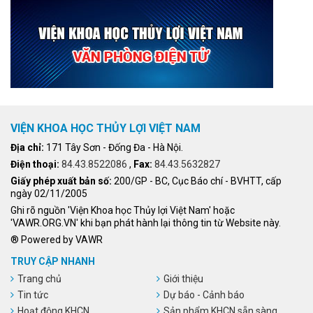
VIỆN KHOA HỌC THỦY LỢI VIỆT NAM
Địa chỉ:
171 Tây Sơn - Đống Đa - Hà Nội.
Điện thoại:
84.43.8522086
,
Fax:
84.43.5632827
Giấy phép xuất bản số:
200/GP - BC, Cục Báo chí - BVHTT, cấp
ngày 02/11/2005
Ghi rõ nguồn 'Viện Khoa học Thủy lợi Việt Nam' hoặc
'VAWR.ORG.VN' khi bạn phát hành lại thông tin từ Website này.
® Powered by VAWR
TRUY CẬP NHANH
Trang chủ
Giới thiệu
Tin tức
Dự báo - Cảnh báo
Hoạt động KHCN
Sản phẩm KHCN sẵn sàng