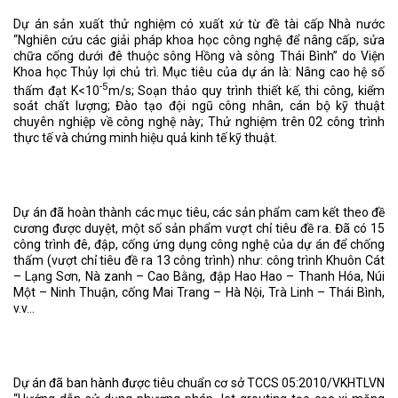
Dự án sản xuất thử nghiệm có xuất xứ từ đề tài cấp Nhà nước
“Nghiên cứu các giải pháp khoa học công nghệ để nâng cấp, sửa
chữa cống dưới đê thuộc sông Hồng và sông Thái Bình” do Viện
Khoa học Thủy lợi chủ trì. Mục tiêu của dự án là: Nâng cao hệ số
-5
thấm đạt K<10
m/s; Soạn thảo quy trình thiết kế, thi công, kiểm
soát chất lượng; Đào tạo đội ngũ công nhân, cán bộ kỹ thuật
chuyên nghiệp về công nghệ này; Thử nghiệm trên 02 công trình
thực tế và chứng minh hiệu quả kinh tế kỹ thuật.
Dự án đã hoàn thành các mục tiêu, các sản phẩm cam kết theo đề
cương được duyệt, một số sản phẩm vượt chỉ tiêu đề ra. Đã có 15
công trình đê, đập, cống ứng dụng công nghệ của dự án để chống
thấm (vượt chỉ tiêu đề ra 13 công trình) như: công trình Khuôn Cát
– Lạng Sơn, Nà zanh – Cao Bằng, đập Hao Hao – Thanh Hóa, Núi
Một – Ninh Thuận, cống Mai Trang – Hà Nội, Trà Linh – Thái Bình,
v.v…
Dự án đã ban hành được tiêu chuẩn cơ sở TCCS 05:2010/VKHTLVN