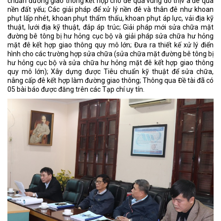
chuẩn đường giao thông kết hợp cho đê qua vùng đô thịv à đê qua
nền đất yếu; Các giải pháp để xử lý nền đê và thân đê như khoan
phụt lấp nhét, khoan phụt thẩm thấu, khoan phụt áp lực, vải địa kỹ
thuật, lưới địa kỹ thuật, đắp áp trúc; Giải pháp mới sửa chữa mặt
đường bê tông bị hư hỏng cục bộ và giải pháp sửa chữa hư hỏng
mặt đê kết hợp giao thông quy mô lớn; Đưa ra thiết kế xử lý điển
hình cho các trường hợp sửa chữa (sửa chữa mặt đường bê tông bị
hư hỏng cục bộ và sửa chữa hư hỏng mặt đê kết hợp giao thông
quy mô lớn); Xây dựng được Tiêu chuẩn kỹ thuật để sửa chữa,
nâng cấp đê kết hợp làm đường giao thông; Thông qua Đề tài đã có
05 bài báo được đăng trên các Tạp chí uy tín.