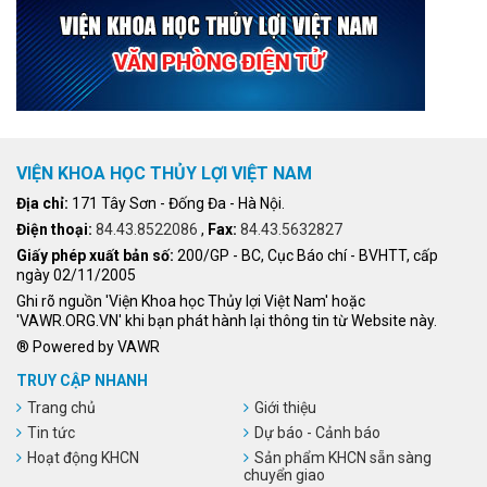
VIỆN KHOA HỌC THỦY LỢI VIỆT NAM
Địa chỉ:
171 Tây Sơn - Đống Đa - Hà Nội.
Điện thoại:
84.43.8522086
,
Fax:
84.43.5632827
Giấy phép xuất bản số:
200/GP - BC, Cục Báo chí - BVHTT, cấp
ngày 02/11/2005
Ghi rõ nguồn 'Viện Khoa học Thủy lợi Việt Nam' hoặc
'VAWR.ORG.VN' khi bạn phát hành lại thông tin từ Website này.
® Powered by VAWR
TRUY CẬP NHANH
Trang chủ
Giới thiệu
Tin tức
Dự báo - Cảnh báo
Hoạt động KHCN
Sản phẩm KHCN sẵn sàng
chuyển giao