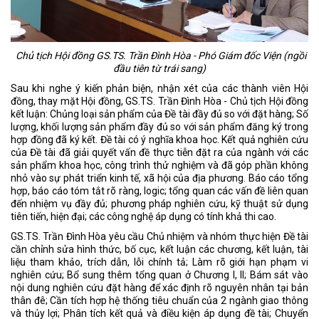
Chủ tịch Hội đồng GS.TS. Trần Đình Hòa -
Phó Giám đốc Viện (ngồi
đầu tiên từ trái sang)
Sau khi nghe ý kiến phản biện, nhận xét của các thành viên Hội
đồng, thay mặt Hội đồng, GS.TS. Trần Đình Hòa - Chủ tịch Hội đồng
kết luận: Chủng loại sản phẩm của Đề tài đầy đủ so với đặt hàng; Số
lượng, khối lượng sản phẩm đầy đủ so với sản phẩm đăng ký trong
hợp đồng đã ký kết. Đề tài có ý nghĩa khoa học. Kết quả nghiên cứu
của Đề tài đã giải quyết vấn đề thực tiễn đặt ra của ngành với các
sản phẩm khoa học, công trình thử nghiệm và đã góp phần không
nhỏ vào sự phát triển kinh tế, xã hội của địa phương. Báo cáo tổng
hợp, báo cáo tóm tắt rõ ràng, logic; tổng quan các vấn đề liên quan
đến nhiệm vụ đầy đủ; phương pháp nghiên cứu, kỹ thuật sử dụng
tiên tiến, hiện đại; các công nghệ áp dụng có tính khả thi cao.
GS.TS. Trần Đình Hòa yêu cầu Chủ nhiệm và nhóm thực hiện Đề tài
cần chỉnh sửa hình thức, bố cục, kết luận các chương, kết luận, tài
liệu tham khảo, trích dẫn, lỗi chính tả; Làm rõ giới hạn phạm vi
nghiên cứu; Bổ sung thêm tổng quan ở Chương I, II; Bám sát vào
nội dung nghiên cứu đặt hàng để xác định rõ nguyên nhân tại bản
thân đê; Cần tích hợp hệ thống tiêu chuẩn của 2 ngành giao thông
và thủy lợi; Phân tích kết quả và điều kiện áp dụng đề tài; Chuyển