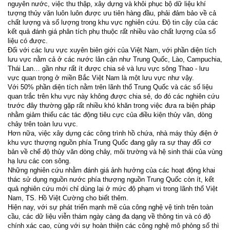
nguyên nước, việc thu thập, xây dựng và khôi phục bộ dữ liệu khí
tượng thủy văn luôn luôn được ưu tiên hàng đầu, phải đảm bảo về cả
chất lượng và số lượng trong khu vực nghiên cứu. Độ tin cậy của các
kết quả đánh giá phân tích phụ thuộc rất nhiều vào chất lượng của số
liệu có được.
Đối với các lưu vực xuyên biên giới của Việt Nam, với phần diện tích
lưu vực nằm cả ở các nước lân cận như Trung Quốc, Lào, Campuchia,
Thái Lan… gần như rất ít được chia sẻ và lưu vực sông Thao - lưu
vực quan trọng ở miền Bắc Việt Nam là một lưu vực như vậy.
Với 50% phần diện tích nằm trên lãnh thổ Trung Quốc và các số liệu
quan trắc trên khu vực này không được chia sẻ, do đó các nghiên cứu
trước đây thường gặp rất nhiều khó khăn trong việc đưa ra biện pháp
nhằm giảm thiểu các tác động tiêu cực của điều kiện thủy văn, dòng
chảy trên toàn lưu vực.
Hơn nữa, việc xây dựng các công trình hồ chứa, nhà máy thủy điện ở
khu vực thượng nguồn phía Trung Quốc đang gây ra sự thay đổi cơ
bản về chế độ thủy văn dòng chảy, môi trường và hệ sinh thái của vùng
hạ lưu các con sông.
Những nghiên cứu nhằm đánh giá ảnh hưởng của các hoạt động khai
thác sử dụng nguồn nước phía thượng nguồn Trung Quốc còn ít, kết
quả nghiên cứu mới chỉ dùng lại ở mức độ phạm vi trong lãnh thổ Việt
Nam, TS. Hồ Việt Cường cho biết thêm.
Hiện nay, với sự phát triển mạnh mẽ của công nghệ vệ tinh trên toàn
cầu, các dữ liệu viễn thám ngày càng đa dạng về thông tin và có độ
chính xác cao, cùng với sự hoàn thiện các công nghệ mô phỏng số thì