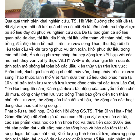
Qua quá trình triển khai nghiên cứu, TS. Hồ Việt Cường cho biết đề tài
đã đạt được một số kết quả chính nổi bật đó là tiến hành thu thập được
bộ số liệu đầy đủ phục vụ nghiên cứu của Đề tài bao gồm cả số liệu
quan trắc đo đạc, tài liệu địa hình, tài liệu viễn thám về thảm phủ, cây
trồng, đất điệu hình bề mặt…trên lưu vực sông Thao; thu thập bộ dữ
liệu toàn cầu về khí tượng phục vụ tính toán, khôi phục dữ liệu trong
các mô hình; Áp dụng phương pháp thu hẹp động lực kết hợp với các
mô hình thủy văn vật lý thực WEHY-WRF ở độ phân giải 9km qua đó
tính toán mô phỏng lại toàn bộ các điều kiện thủy văn trên lưu vực;
Phân tích, đánh giá biến động chế độ thủy văn, dòng chảy trên lưu vực
sông Thao thuộc lãnh thổ Việt Nam dựa trên số liệu khôi phục mưa tại
10 vị trí trên toàn lưu vực và lưu lượng dòng chảy tại các trạm Lào Cai,
Yên Bái trong 65 năm; Đánh giá được tác động của các yếu tố đến chế
độ mưa, dòng chảy trên lưu vực sông Thao bao gồm diện tích thảm
phủ trên lưu vực, tác động của biến đổi khí hậu, tác động của các hoạt
động khai thác cát lòng sông…
Phát biểu tại buổi họp, Chủ tịch Hội đồng GS.TS. Trần Đình Hòa - Phó
Giám đốc Viện đã đánh giá rất cao các kết quả đạt được của đề tài,
các sản phẩm khoa học có tính khoa học và thực tiễn cao; 100% tiêu
chí sản phẩm đạt xuất sắc; báo cáo tổng hợp và báo cáo tóm tắt rõ
ràng, logic, bố cục chặt chẽ; Khối lượng tính toán rất lớn; phương pháp
tính toán hiện đại, có độ tin cậy cao; chất lượng số liệu, sản phẩm rất