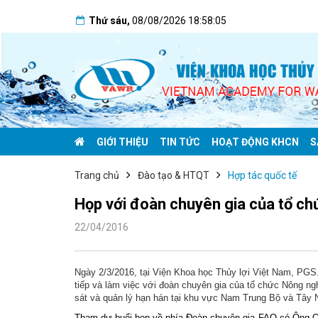
Thứ sáu
,
08/08/2026
18:58:05
GIỚI THIỆU
TIN TỨC
HOẠT ĐỘNG KHCN
S
Trang chủ
Đào tạo & HTQT
Hợp tác quốc tế
Họp với đoàn chuyên gia của tổ c
22/04/2016
Ngày 2/3/2016, tại Viện Khoa học Thủy lợi Việt Nam, PG
tiếp và làm việc với đoàn chuyên gia của tổ chức Nông n
sát và quản lý hạn hán tại khu vực Nam Trung Bộ và Tây 
Tham dự buổi họp về phía Đoàn chuyên gia FAO có Ông Osc