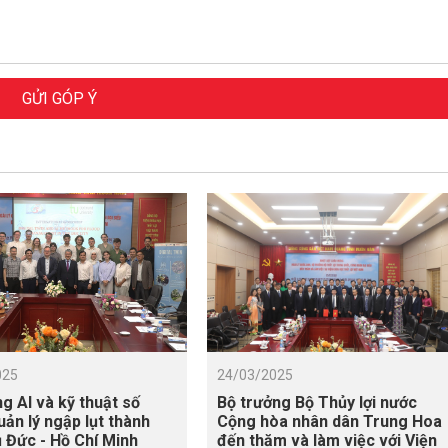
GỬI GÓP Ý
025
24/03/2025
g AI và kỹ thuật số
Bộ trưởng Bộ Thủy lợi nước
uản lý ngập lụt thành
Cộng hòa nhân dân Trung Hoa
 Đức - Hồ Chí Minh
đến thăm và làm việc với Viện