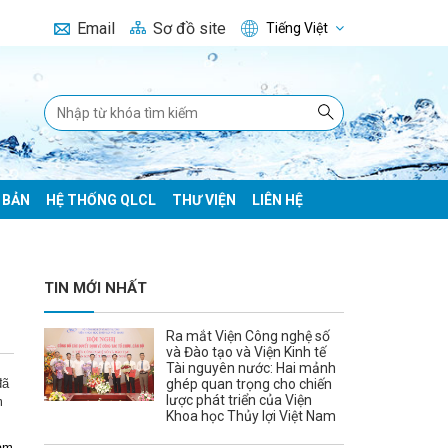
Email
Sơ đồ site
Tiếng Việt
 BẢN
HỆ THỐNG QLCL
THƯ VIỆN
LIÊN HỆ
TIN MỚI NHẤT
Ra mắt Viện Công nghệ số
và Đào tạo và Viện Kinh tế
Tài nguyên nước: Hai mảnh
đã
ghép quan trọng cho chiến
lược phát triển của Viện
m
Khoa học Thủy lợi Việt Nam
Nam