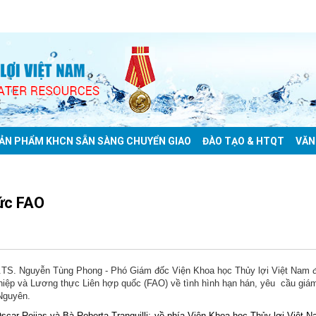
ẢN PHẨM KHCN SẴN SÀNG CHUYỂN GIAO
ĐÀO TẠO & HTQT
VĂN
hức FAO
S.TS. Nguyễn Tùng Phong - Phó Giám đốc Viện Khoa học Thủy lợi Việt Nam 
ghiệp và Lương thực Liên hợp quốc (FAO) về tình hình hạn hán, yêu cầu giá
Nguyên.
ar Rojias và Bà Roberta Tranquilli; về phía Viện Khoa học Thủy lợi Việt 