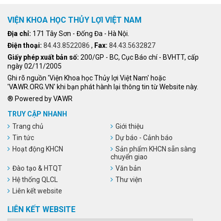
VIỆN KHOA HỌC THỦY LỢI VIỆT NAM
Địa chỉ:
171 Tây Sơn - Đống Đa - Hà Nội.
Điện thoại:
84.43.8522086
,
Fax:
84.43.5632827
Giấy phép xuất bản số:
200/GP - BC, Cục Báo chí - BVHTT, cấp
ngày 02/11/2005
Ghi rõ nguồn 'Viện Khoa học Thủy lợi Việt Nam' hoặc
'VAWR.ORG.VN' khi bạn phát hành lại thông tin từ Website này.
® Powered by VAWR
TRUY CẬP NHANH
Trang chủ
Giới thiệu
Tin tức
Dự báo - Cảnh báo
Hoạt động KHCN
Sản phẩm KHCN sẵn sàng
chuyển giao
Đào tạo & HTQT
Văn bản
Hệ thống QLCL
Thư viện
Liên kết website
LIÊN KẾT WEBSITE