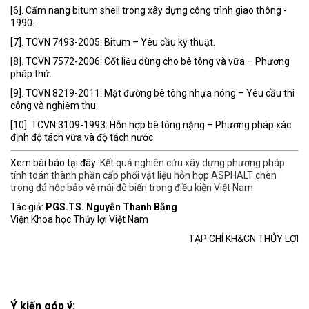
[6]. Cẩm nang bitum shell trong xây dựng công trình giao thông -
1990.
[7]. TCVN 7493-2005: Bitum – Yêu cầu kỹ thuật.
[8]. TCVN 7572-2006: Cốt liệu dùng cho bê tông và vữa – Phương
pháp thử.
[9]. TCVN 8219-2011: Mặt đường bê tông nhựa nóng – Yêu cầu thi
công và nghiệm thu.
[10]. TCVN 3109-1993: Hỗn hợp bê tông nặng – Phương pháp xác
định độ tách vữa và độ tách nước.
Xem bài báo tại đây:
Kết quả nghiên cứu xây dựng phương pháp
tính toán thành phần cấp phối vật liệu hỗn hợp ASPHALT chèn
trong đá hộc bảo vệ mái đê biển trong điều kiện Việt Nam
Tác giả:
PGS.TS. Nguyễn Thanh Bằng
Viện Khoa học Thủy lợi Việt Nam
TẠP CHÍ KH&CN THỦY LỢI
Ý kiến góp ý: