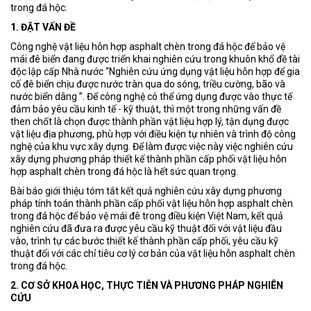
trong đá hộc.
1. ĐẶT VẤN ĐỀ
Công nghệ vật liệu hỗn hợp asphalt chèn trong đá hộc để bảo vệ
mái đê biển đang được triển khai nghiên cứu trong khuôn khổ đề tài
độc lập cấp Nhà nước “Nghiên cứu ứng dụng vật liệu hỗn hợp để gia
cố đê biển chịu được nước tràn qua do sóng, triều cường, bão và
nước biển dâng ”. Để công nghệ có thể ứng dụng được vào thực tế
đảm bảo yêu cầu kinh tế - kỹ thuật, thì một trong những vấn đề
then chốt là chọn được thành phần vật liệu hợp lý, tận dụng được
vật liệu địa phương, phù hợp với điều kiện tự nhiên và trình độ công
nghệ của khu vực xây dựng. Để làm được việc này việc nghiên cứu
xây dựng phương pháp thiết kế thành phần cấp phối vật liệu hỗn
hợp asphalt chèn trong đá hộc là hết sức quan trọng.
Bài báo giới thiệu tóm tắt kết quả nghiên cứu xây dựng phương
pháp tính toán thành phần cấp phối vật liệu hỗn hợp asphalt chèn
trong đá hộc để bảo vệ mái đê trong điều kiện Việt Nam, kết quả
nghiên cứu đã đưa ra được yêu cầu kỹ thuật đối với vật liệu đầu
vào, trình tự các bước thiết kế thành phần cấp phối, yêu cầu kỹ
thuật đối với các chỉ tiêu cơ lý cơ bản của vật liệu hỗn asphalt chèn
trong đá hộc.
2. CƠ SỞ KHOA HỌC, THỰC TIỄN VÀ PHƯƠNG PHÁP NGHIÊN
CỨU