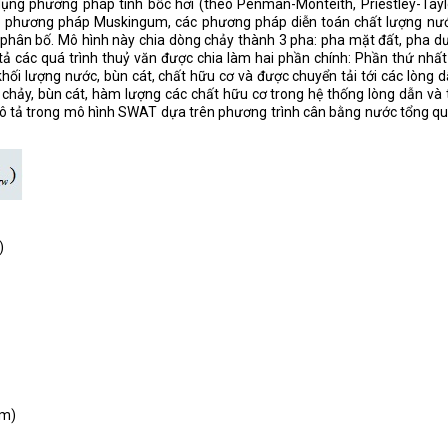
dụng phương pháp tính bốc hơi (theo Penman-Monteith, Priestley-Tayl
heo phương pháp Muskingum, các phương pháp diễn toán chất lượng nướ
phân bố. Mô hình này chia dòng chảy thành 3 pha: pha mặt đất, pha d
ả các quá trình thuỷ văn được chia làm hai phần chính: Phần thứ nhất
khối lượng nước, bùn cát, chất hữu cơ và được chuyển tải tới các lòng 
 chảy, bùn cát, hàm lượng các chất hữu cơ trong hệ thống lòng dẫn và 
mô tả trong mô hình SWAT dựa trên phương trình cân bằng nước tổng q
)
mm)