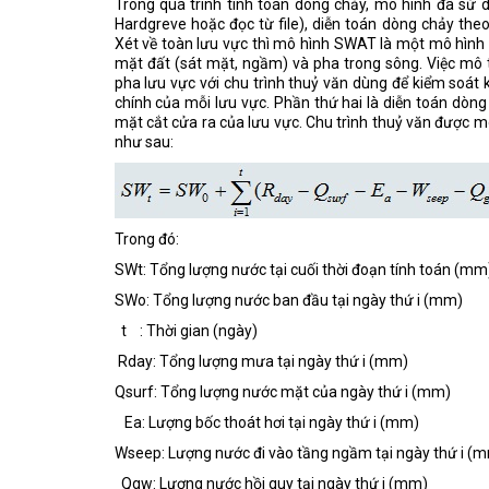
Trong quá trình tính toán dòng chảy, mô hình đã sử 
Hardgreve hoặc đọc từ file), diễn toán dòng chảy t
Xét về toàn lưu vực thì mô hình SWAT là một mô hình 
mặt đất (sát mặt, ngầm) và pha trong sông. Việc mô t
pha lưu vực với chu trình thuỷ văn dùng để kiểm soát 
chính của mỗi lưu vực. Phần thứ hai là diễn toán dòng
mặt cắt cửa ra của lưu vực. Chu trình thuỷ văn được 
như sau:
Trong đó:
SWt: Tổng lượng nước tại cuối thời đoạn tính toán (mm
SWo: Tổng lượng nước ban đầu tại ngày thứ i (mm)
t : Thời gian (ngày)
Rday: Tổng lượng mưa tại ngày thứ i (mm)
Qsurf: Tổng lượng nước mặt của ngày thứ i (mm)
Ea: Lượng bốc thoát hơi tại ngày thứ i (mm)
Wseep: Lượng nước đi vào tầng ngầm tại ngày thứ i (
Qgw: Lượng nước hồi quy tại ngày thứ i (mm)