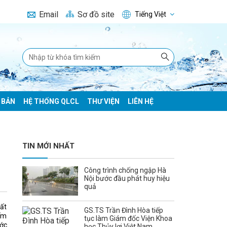
Email
Sơ đồ site
Tiếng Việt
 BẢN
HỆ THỐNG QLCL
THƯ VIỆN
LIÊN HỆ
TIN MỚI NHẤT
Công trình chống ngập Hà
Nội bước đầu phát huy hiệu
quả
bất
GS.TS Trần Đình Hòa tiếp
iếm
tục làm Giám đốc Viện Khoa
ước
học Thủy lợi Việt Nam