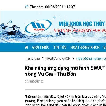
Thứ năm
,
06/08/2026
1:14:08
GIỚI THIỆU
TIN TỨC
HOẠT ĐỘNG KHCN
S
Trang chủ
Hoạt động KHCN
Hoạt động nghiên c
Khả năng ứng dụng mô hình SWAT để 
sông Vu Gia - Thu Bồn
02/08/2013
Những năm gần đây, lũ lụt xảy ra trên lưu vực sông V
thường. Bên cạnh nguyên nhân khách quan do sự biến đ
lòng sông, bãi sông gây cản trở dòng chảy, đặc biệt