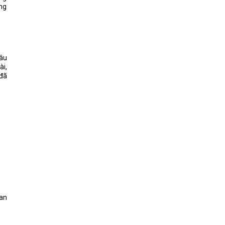
ng
Câu
ài,
 đã
uan