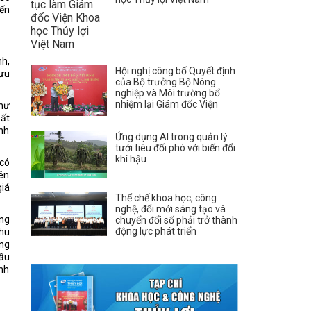
đến
nh,
Hội nghị công bố Quyết định
lưu
của Bộ trưởng Bộ Nông
nghiệp và Môi trường bổ
nhiệm lại Giám đốc Viện
như
bất
inh
Ứng dụng AI trong quản lý
tưới tiêu đối phó với biến đổi
khí hậu
 có
iên
giá
Thể chế khoa học, công
nghệ, đổi mới sáng tạo và
ũng
chuyển đổi số phải trở thành
động lực phát triển
Thu
ững
đầu
ình