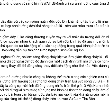
ả năng ứng dụng của mô hình SWAT để đánh giá sự ảnh hưởng của rừng 
i dày đặc với các con sông ngắn, độc dốc lớn, khả năng tập trung lũ nha
ị co hẹp ảnh hưởng đến khả năng thoát lũ... nên vào mùa mưa bão trên 
lớn.
m gầm đây lũ lụt cũng thường xuyên xảy ra với mức độ tương đối lớn 
đó có nguyên nhân khách quan do sự biến đổi khí hậu đã gây mưa lớn 
hủ quan do sự tác động của các hoạt động trong quá trình phát triển k
hu hẹp lòng dẫn, sự tàn phá rừng nguyên sinh đầu nguồn...
nghĩa rất lớn, nó làm tăng dòng chảy kiệt và làm giảm dòng chảy lũ. Đã
mới chỉ dừng lại ở mức độ đánh giá một cách định tính mà chưa có ngh
rừng thay đổi thì dòng chảy thay đổi biến động như thế nào. Việc đánh 
.
 Nam nó dường như là công cụ không thể thiếu trong các nghiên cứu c
nh lượng ảnh hưởng của rừng tới dòng chảy trên lưu vực sông Vu Gia – 
ây là công cụ mô hình đã ứng dụng nhiều trên thế giới. Ở Việt Nam, nh
 chỉ dừng lại ở mức độ sử dụng mô hình để tính toán dòng chảy làm 
c vụ bài toán cân bằng nước. Bài báo này giới thiệu khả năng của mô h
 của rừng tới chế độ dòng chảy trên lưu vực Vu Gia – Thu Bồn.