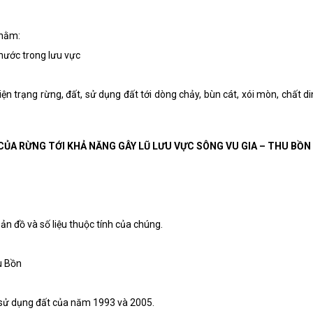
nhằm:
 nước trong lưu vực
ện trạng rừng, đất, sử dụng đất tới dòng chảy, bùn cát, xói mòn, chất d
 CỦA RỪNG TỚI KHẢ NĂNG GÂY LŨ LƯU VỰC SÔNG VU GIA – THU BỒN
ản đồ và số liệu thuộc tính của chúng.
u Bồn
à sử dụng đất của năm 1993 và 2005.