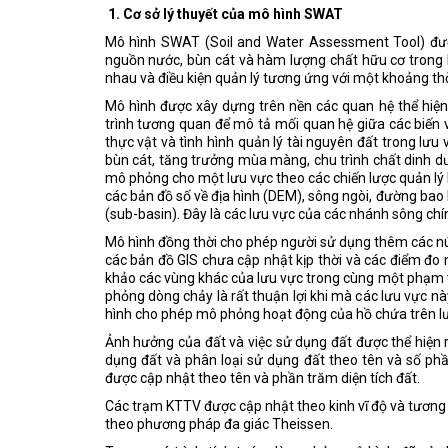
1. Cơ sở lý thuyết của mô hình SWAT
Mô hình SWAT (Soil and Water Assessment Tool) đư
nguồn nước, bùn cát và hàm lượng chất hữu cơ trong hệ
nhau và điều kiện quản lý tương ứng với một khoảng thờ
Mô hình được xây dựng trên nền các quan hệ thể hiện 
trình tương quan để mô tả mối quan hệ giữa các biến và
thực vật và tình hình quản lý tài nguyên đất trong lưu
bùn cát, tăng trưởng mùa màng, chu trình chất dinh dư
mô phỏng cho một lưu vực theo các chiến lược quản lý
các bản đồ số về địa hình (DEM), sông ngòi, đường bao 
(sub-basin). Đây là các lưu vực của các nhánh sông chí
Mô hình đồng thời cho phép người sử dụng thêm các nú
các bản đồ GIS chưa cập nhật kịp thời và các điểm đo 
khảo các vùng khác của lưu vực trong cùng một phạm 
phỏng dòng chảy là rất thuận lợi khi mà các lưu vực nà
hình cho phép mô phỏng hoạt động của hồ chứa trên lưu 
Ảnh hưởng của đất và việc sử dụng đất được thể hiện r
dụng đất và phân loại sử dụng đất theo tên và số phầ
được cập nhật theo tên và phần trăm diện tích đất.
Các trạm KTTV được cập nhật theo kinh vĩ độ và tương ứ
theo phương pháp đa giác Theissen.