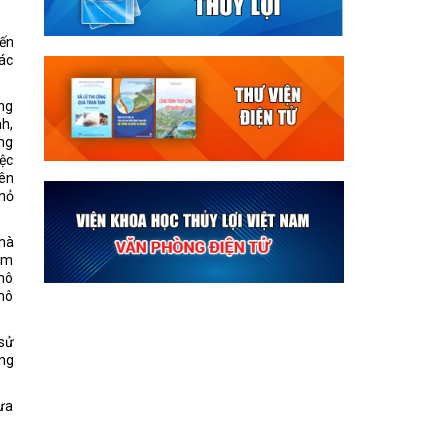
ến
hác
ơng
nh,
ọng
iệc
rên
nhỏ
 mà
ham
 mô
 mô
 sử
ũng
mưa