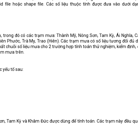
d file hoặc shape file. Các số liệu thuộc tính được đưa vào dưới dạ
n, trong đó có các trạm mưa: Thành Mỹ, Nông Sơn, Tam Kỳ, Ái Nghĩa, 
ên Phước, Trà My, Trao (Hiên). Các trạm mưa có số liệu tương đối đủ d
t chuỗi số liệu mưa cho 2 trường hợp tính toán thử nghiệm, kiểm định,
rạm mưa trên.
c yếu tố sau:
Sơn, Tam Kỳ và Khâm Đức được dùng để tính toán. Các trạm này đều q