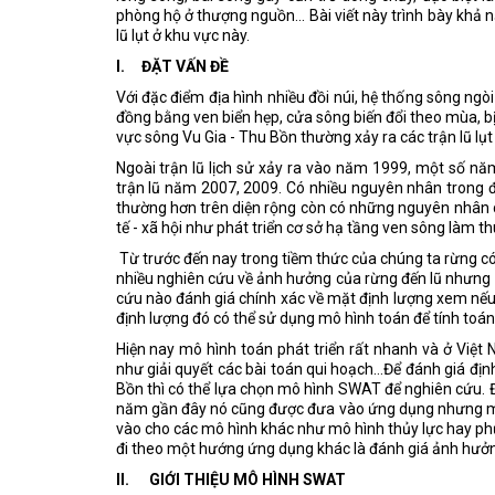
phòng hộ ở thượng nguồn... Bài viết này trình bày kh
lũ lụt ở khu vực này.
I. ĐẶT VẤN ĐỀ
Với đặc điểm địa hình nhiều đồi núi, hệ thống sông ngò
đồng bằng ven biển hẹp, cửa sông biến đổi theo mùa, b
vực sông Vu Gia - Thu Bồn thường xảy ra các trận lũ lụt 
Ngoài trận lũ lịch sử xảy ra vào năm 1999, một số nă
trận lũ năm 2007, 2009. Có nhiều nguyên nhân trong 
thường hơn trên diện rộng còn có những nguyên nhân c
tế - xã hội như phát triển cơ sở hạ tầng ven sông làm t
Từ trước đến nay trong tiềm thức của chúng ta rừng có 
nhiều nghiên cứu về ảnh hưởng của rừng đến lũ nhưng 
cứu nào đánh giá chính xác về mặt định lượng xem nếu 
định lượng đó có thể sử dụng mô hình toán để tính toán
Hiện nay mô hình toán phát triển rất nhanh và ở Việt
như giải quyết các bài toán qui hoạch…Để đánh giá đị
Bồn thì có thể lựa chọn mô hình SWAT để nghiên cứu. Đ
năm gần đây nó cũng được đưa vào ứng dụng nhưng mới
vào cho các mô hình khác như mô hình thủy lực hay phụ
đi theo một hướng ứng dụng khác là đánh giá ảnh hưởng
II. GIỚI THIỆU MÔ HÌNH SWAT