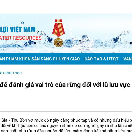
ẢN PHẨM KHCN SẴN SÀNG CHUYỂN GIAO
ĐÀO TẠO & HTQT
VĂN
ứu khoa học
đánh giá vai trò của rừng đối với lũ lưu vực
u Gia - Thu Bồn với mức độ ngày càng phức tạp và có những dấu hiệu 
ổi về khí hậu còn có các nguyên nhân do con người gây ra như lấn ch
 là nạn chặt phá rừng đầu nguồn đã làm giảm đáng kể khả năng tiêu n