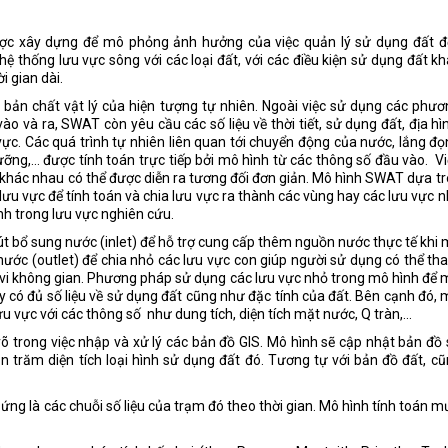
ợc xây dựng để mô phỏng ảnh hưởng của việc quản lý sử dụng đất đ
 thống lưu vực sông với các loại đất, với các điều kiện sử dụng đất k
i gian dài.
bản chất vật lý của hiện tượng tự nhiên. Ngoài việc sử dụng các phư
o và ra, SWAT còn yêu cầu các số liệu về thời tiết, sử dụng đất, địa hì
 vực. Các quá trình tự nhiên liên quan tới chuyển động của nước, lắng đ
ỡng,… được tính toán trực tiếp bởi mô hình từ các thông số đầu vào. V
 khác nhau có thể được diễn ra tương đối đơn giản. Mô hình SWAT dựa t
lưu vực để tính toán và chia lưu vực ra thành các vùng hay các lưu vực 
nh trong lưu vực nghiên cứu.
t bổ sung nước (inlet) để hỗ trợ cung cấp thêm nguồn nước thực tế khi
nước (outlet) để chia nhỏ các lưu vực con giúp người sử dụng có thể t
vi không gian. Phương pháp sử dụng các lưu vực nhỏ trong mô hình để
y có đủ số liệu về sử dụng đất cũng như đặc tính của đất. Bên cạnh đó,
vực với các thông số như dung tích, diện tích mặt nước, Q tràn,...
õ trong việc nhập và xử lý các bản đồ GIS. Mô hình sẽ cập nhật bản đồ
n trăm diện tích loại hình sử dụng đất đó. Tương tự với bản đồ đất, c
ng là các chuỗi số liệu của trạm đó theo thời gian. Mô hình tính toán 