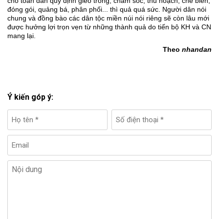
cho toàn dân quy định gieo trồng, chăm sóc, thu hoạch, chế biến,
đóng gói, quảng bá, phân phối... thì quả quá sức. Người dân nói
chung và đồng bào các dân tộc miền núi nói riêng sẽ còn lâu mới
được hưởng lợi trọn vẹn từ những thành quả do tiến bộ KH và CN
mang lại.
Theo
nhandan
Ý kiến góp ý: