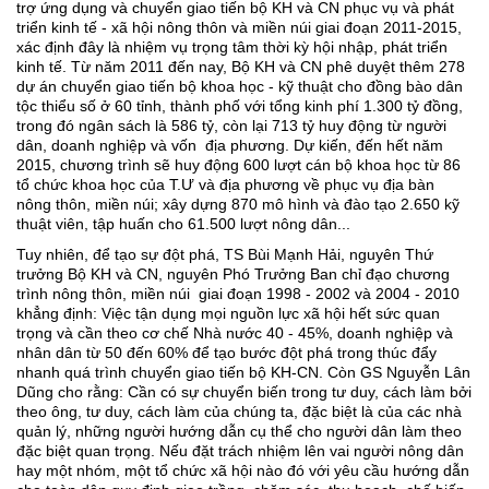
trợ ứng dụng và chuyển giao tiến bộ KH và CN phục vụ và phát
triển kinh tế - xã hội nông thôn và miền núi giai đoạn 2011-2015,
xác định đây là nhiệm vụ trọng tâm thời kỳ hội nhập, phát triển
kinh tế. Từ năm 2011 đến nay, Bộ KH và CN phê duyệt thêm 278
dự án chuyển giao tiến bộ khoa học - kỹ thuật cho đồng bào dân
tộc thiểu số ở 60 tỉnh, thành phố với tổng kinh phí 1.300 tỷ đồng,
trong đó ngân sách là 586 tỷ, còn lại 713 tỷ huy động từ người
dân, doanh nghiệp và vốn địa phương. Dự kiến, đến hết năm
2015, chương trình sẽ huy động 600 lượt cán bộ khoa học từ 86
tổ chức khoa học của T.Ư và địa phương về phục vụ địa bàn
nông thôn, miền núi; xây dựng 870 mô hình và đào tạo 2.650 kỹ
thuật viên, tập huấn cho 61.500 lượt nông dân...
Tuy nhiên, để tạo sự đột phá, TS Bùi Mạnh Hải, nguyên Thứ
trưởng Bộ KH và CN, nguyên Phó Trưởng Ban chỉ đạo chương
trình nông thôn, miền núi giai đoạn 1998 - 2002 và 2004 - 2010
khẳng định: Việc tận dụng mọi nguồn lực xã hội hết sức quan
trọng và cần theo cơ chế Nhà nước 40 - 45%, doanh nghiệp và
nhân dân từ 50 đến 60% để tạo bước đột phá trong thúc đẩy
nhanh quá trình chuyển giao tiến bộ KH-CN. Còn GS Nguyễn Lân
Dũng cho rằng: Cần có sự chuyển biến trong tư duy, cách làm bởi
theo ông, tư duy, cách làm của chúng ta, đặc biệt là của các nhà
quản lý, những người hướng dẫn cụ thể cho người dân làm theo
đặc biệt quan trọng. Nếu đặt trách nhiệm lên vai người nông dân
hay một nhóm, một tổ chức xã hội nào đó với yêu cầu hướng dẫn