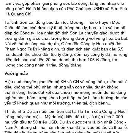
làm việc, góp phần giải phóng sức lao động, tăng thu nhập cho
nông dân". Ðó là khẳng định của Phó Chủ tịch UBND xã Sơn Phú
Hà Quang Chì.
Tại tỉnh Sơn La, đồng bào dân tộc Mường, Thái ở huyện Mộc
Châu đã làm chủ được kỹ thuật trồng hoa ly, hoa tu-líp và lan hồ
điệp do Công ty Hoa nhiệt đới tỉnh Sơn La chuyển giao, được thị
trường đánh giá có chất lượng tương đương với vùng hoa Ðà Lạt.
Nói về thành công của dự án, Giám đốc Công ty Hoa nhiệt đới
Phạm Ngọc Tuấn khẳng định, từ diện tích sản xuất ban đầu 5,5
ha, doanh thu chưa đến 6,6 tỷ đồng, đến nay công ty đã mở rộng
diện tích sản xuất lên 20 ha, doanh thu hơn 105 tỷ đồng, trả
lương cho công nhân 4 triệu đồng/ tháng.
Vướng mắc
Hiệu quả chuyển giao tiến bộ KH và CN về nông thôn, miền núi là
điều không thể phủ nhận, nhưng vẫn còn nhiều dự án không
thành công, hoặc đạt kết quả chưa như mong muốn do nội dung
nghèo nàn, hàm lượng khoa học thấp, hoặc bị ảnh hưởng do các
yếu tố khách quan như môi trường, thiên tai, dịch bệnh...
Thí dụ như Dự án nuôi tôm trên cát tại Hà Tĩnh của Công ty Nuôi
trồng thủy sản Việt - Mỹ do Việt kiều đầu tư, có diện tích 2.000
ha, vốn đầu tư 50 triệu USD. Dự án được xem là lớn nhất Ðông -
Nam Á, nhưng chỉ hai năm triển khai đã rơi vào bế tắc và thua lỗ.
Tiếp đến là dự án trồng cây Jatropha (cây dầu mè) tại xã Hữu