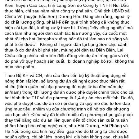
Kiên, huyện Cao Lộc, tỉnh Lạng Sơn do Công ty TNHH Núi Ðầu
thực hiện, chỉ sau năm năm công ty phá sản. Chủ tịch UBND xã
Chiêu Vũ (huyện Bắc Sơn) Dương Hữu Ðảng cho rằng, ngoài lý
do chất lượng giống, phải kể đến quá trình trồng đã không thực
hiện cải tạo đất, không xử lý thực bì. Trồng "cây công nghiệp" mà
cách làm như người dân canh tác lúa nương vậy, cứ cuốc một
nhát rồi cho hạt Jatropha xuống hốc đó thì làm sao nó sống và
phát triển được". Không chỉ người dân tại Lạng Sơn chịu cảnh
thua lỗ do dự án bị phá sản, mà người dân tại Ðiện Biên, Lai
Châu cũng nhiều năm liền điêu đứng với dự án trồng gấc và ớt,
do phá vỡ quy hoạch sản xuất, bị doanh nghiệp bỏ rơi, không thu
mua sản phẩm.
Theo Bộ KH và CN, nhu cầu đưa tiến bộ kỹ thuật ứng dụng về
nông thôn rất lớn, số lượng dự án đề nghị được thực hiện rất
nhiều (bình quân mỗi địa phương đề nghị từ ba đến năm dự
án/năm) trong khi lượng dự án được phê duyệt chính thức cho cả
hai hình thức T.Ư và địa phương là 1,4 dự án cho mỗi tỉnh. Do đó,
việc phê duyệt các dự án có nội dung và quy mô đầu tư lớn đáp
ứng mục tiêu, nhiệm vụ của chương trình để hỗ trợ địa phương
còn hạn chế. Ðiều này đã khiến nhiều địa phương chọn giải pháp
thay thế bằng các dự án liên quan đến tổ chức sản xuất ra sản
phẩm hàng hóa công nghệ cao, như Hải Dương, Hải Phòng và
Hà Nội. Song các tỉnh này đều gặp khó do không tự chủ được
nguồn giống, chi phí lớn trong khi giá bán không cao, chưa kể