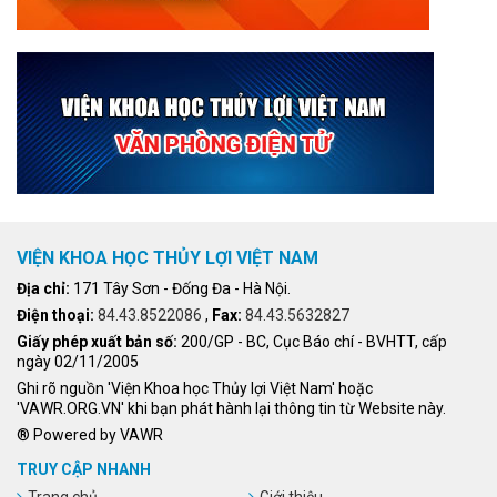
VIỆN KHOA HỌC THỦY LỢI VIỆT NAM
Địa chỉ:
171 Tây Sơn - Đống Đa - Hà Nội.
Điện thoại:
84.43.8522086
,
Fax:
84.43.5632827
Giấy phép xuất bản số:
200/GP - BC, Cục Báo chí - BVHTT, cấp
ngày 02/11/2005
Ghi rõ nguồn 'Viện Khoa học Thủy lợi Việt Nam' hoặc
'VAWR.ORG.VN' khi bạn phát hành lại thông tin từ Website này.
® Powered by VAWR
TRUY CẬP NHANH
Trang chủ
Giới thiệu