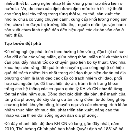
nhiều thiết bị, công nghệ nhập khẩu không phù hợp điều kiện ở
nước ta. Và, do chưa xác định được định mức kinh tế - kỹ thuật
cho từng loại cây trồng trong từng thời vụ cụ thể, sản xuất còn
nhỏ lẻ, chưa có vùng chuyên canh, cung cấp khối lượng nông sản
lớn, chưa tìm được thị trường tiêu thụ, nguồn nhân lực vận hành
sản xuất chưa lành nghề dẫn đến hiệu quả các dự án vẫn còn ở
mức thấp.
Tạo bước đột phá
Ðể nông nghiệp phát triển theo hướng bền vững, đặc biệt có sự
cân đối giữa các vùng miền, giữa nông thôn, miền núi và thành thị
cần phải đẩy nhanh tốc độ chuyển giao tiến bộ kỹ thuật. Các nhà
khoa học cho rằng, để quá trình chuyển giao công nghệ có hiệu
quả thì trách nhiệm lớn nhất trong chỉ đạo thực hiện dự án tại địa
phương chính là lãnh đạo các cấp có trách nhiệm chỉ đạo, phối
hợp các nguồn lực để thực hiện dự án, tránh tình trạng khoán
trắng cho hệ thống các cơ quan quản lý KH và CN như đã từng
tồn tại nhiều năm qua. Ðồng thời xác định địa bàn, thế mạnh của
từng địa phương để xây dựng dự án trọng điểm, từ đó lồng ghép
chương trình khuyến nông, khuyến ngư và các chương trình khác
nhằm thực hiện tốt mục tiêu phát triển sản xuất, nâng cao thu
nhập và cải thiện đời sống người dân địa phương.
Ðể đẩy nhanh tiến độ đưa KH-CN về làng, gần đây nhất, năm
2010, Thủ tướng Chính phủ ban hành Quyết định số 1831về hỗ