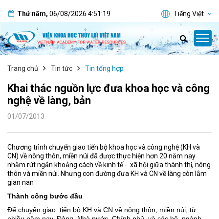
Thứ năm
,
06/08/2026
4:51:19
Tiếng Việt
Trang chủ
Tin tức
Tin tổng hợp
Khai thác nguồn lực đưa khoa học và công
nghệ về làng, bản
01/07/2013
Chương trình chuyển giao tiến bộ khoa học và công nghệ (KH và
CN) về nông thôn, miền núi đã được thực hiện hơn 20 năm nay
nhằm rút ngắn khoảng cách về kinh tế - xã hội giữa thành thị, nông
thôn và miền núi. Nhưng con đường đưa KH và CN về làng còn lắm
gian nan
Thành công bước đầu
Ðể chuyển giao tiến bộ KH và CN về nông thôn, miền núi, từ
nhiều năm nay, Ðảng, Nhà nước, Chính phủ và các bộ, ngành,