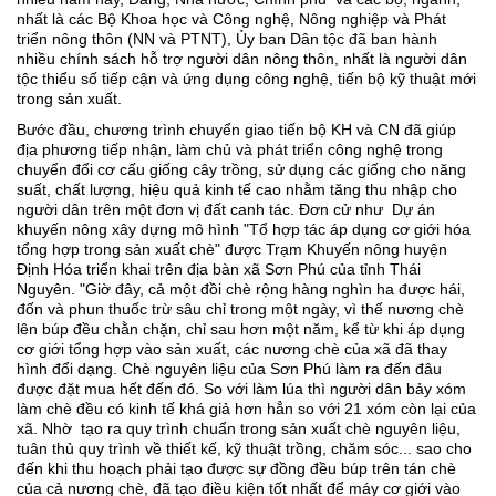
nhất là các Bộ Khoa học và Công nghệ, Nông nghiệp và Phát
triển nông thôn (NN và PTNT), Ủy ban Dân tộc đã ban hành
nhiều chính sách hỗ trợ người dân nông thôn, nhất là người dân
tộc thiểu số tiếp cận và ứng dụng công nghệ, tiến bộ kỹ thuật mới
trong sản xuất.
Bước đầu, chương trình chuyển giao tiến bộ KH và CN đã giúp
địa phương tiếp nhận, làm chủ và phát triển công nghệ trong
chuyển đổi cơ cấu giống cây trồng, sử dụng các giống cho năng
suất, chất lượng, hiệu quả kinh tế cao nhằm tăng thu nhập cho
người dân trên một đơn vị đất canh tác. Ðơn cử như Dự án
khuyến nông xây dựng mô hình "Tổ hợp tác áp dụng cơ giới hóa
tổng hợp trong sản xuất chè" được Trạm Khuyến nông huyện
Ðịnh Hóa triển khai trên địa bàn xã Sơn Phú của tỉnh Thái
Nguyên. "Giờ đây, cả một đồi chè rộng hàng nghìn ha được hái,
đốn và phun thuốc trừ sâu chỉ trong một ngày, vì thế nương chè
lên búp đều chằn chặn, chỉ sau hơn một năm, kể từ khi áp dụng
cơ giới tổng hợp vào sản xuất, các nương chè của xã đã thay
hình đổi dạng. Chè nguyên liệu của Sơn Phú làm ra đến đâu
được đặt mua hết đến đó. So với làm lúa thì người dân bảy xóm
làm chè đều có kinh tế khá giả hơn hẳn so với 21 xóm còn lại của
xã. Nhờ tạo ra quy trình chuẩn trong sản xuất chè nguyên liệu,
tuân thủ quy trình về thiết kế, kỹ thuật trồng, chăm sóc... sao cho
đến khi thu hoạch phải tạo được sự đồng đều búp trên tán chè
của cả nương chè, đã tạo điều kiện tốt nhất để máy cơ giới vào