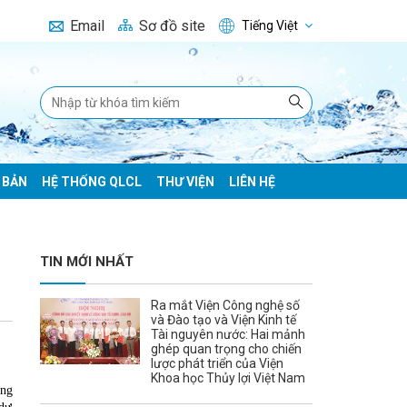
Email
Sơ đồ site
Tiếng Việt
 BẢN
HỆ THỐNG QLCL
THƯ VIỆN
LIÊN HỆ
TIN MỚI NHẤT
Ra mắt Viện Công nghệ số
và Đào tạo và Viện Kinh tế
Tài nguyên nước: Hai mảnh
ghép quan trọng cho chiến
lược phát triển của Viện
Khoa học Thủy lợi Việt Nam
ng