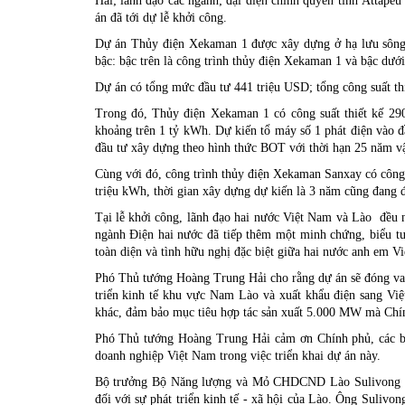
Hải; lãnh đạo các ngành; đại diện chính quyền tỉnh Attapeu
án đã tới dự lễ khởi công.
Dự án Thủy điện Xekaman 1 được xây dựng ở hạ lưu sông
bậc: bậc trên là công trình thủy điện Xekaman 1 và bậc dướ
Dự án có tổng mức đầu tư 441 triệu USD; tổng công suất t
Trong đó, Thủy điện Xekaman 1 có công suất thiết kế 2
khoảng trên 1 tỷ kWh. Dự kiến tổ máy số 1 phát điện vào
đầu tư xây dựng theo hình thức BOT với thời hạn 25 năm v
Cùng với đó, công trình thủy điện Xekaman Sanxay có công 
triệu kWh, thời gian xây dựng dự kiến là 3 năm cũng đang đ
Tại lễ khởi công, lãnh đạo hai nước Việt Nam và Lào đều 
ngành Điện hai nước đã tiếp thêm một minh chứng, biểu tư
toàn diện và tình hữu nghị đặc biệt giữa hai nước anh em V
Phó Thủ tướng Hoàng Trung Hải cho rằng dự án sẽ đóng vai 
triển kinh tế khu vực Nam Lào và xuất khẩu điện sang Việt
khác, đảm bảo mục tiêu hợp tác sản xuất 5.000 MW mà Chín
Phó Thủ tướng Hoàng Trung Hải cảm ơn Chính phủ, các bộ
doanh nghiệp Việt Nam trong việc triển khai dự án này.
Bộ trưởng Bộ Năng lượng và Mỏ CHDCND Lào Sulivong Da
đối với sự phát triển kinh tế - xã hội của Lào. Ông Suliv