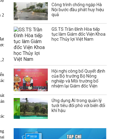
 dự
Công trình chống ngập Hà
Nội bước đầu phát huy hiệu
quả
m 2
GS.TS Trần Đình Hòa tiếp
tục làm Giám đốc Viện Khoa
đạt
học Thủy lợi Việt Nam
ược
1,2
Hội nghị công bố Quyết định
iển
của Bộ trưởng Bộ Nông
tác
nghiệp và Môi trường bổ
nhiệm lại Giám đốc Viện
hát
Ứng dụng AI trong quản lý
 án
tưới tiêu đối phó với biến đổi
khí hậu
các
ọng
hai