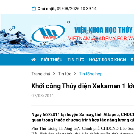
Chủ nhật
,
09/08/2026
10:39:15
GIỚI THIỆU
TIN TỨC
HOẠT ĐỘNG KHCN
S
Trang chủ
Tin tức
Tin tổng hợp
Khởi công Thủy điện Xekaman 1 lớn
07/03/2011
Ngày 6/3/2011 tại huyện Sanxay, tỉnh Attapeu, CHD
quan trọng thuộc chương trình hợp tác năng lượng g
Phó Thủ tướng Thường trực Chính phủ CHDCND Lào Som