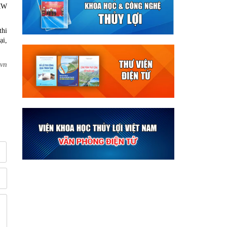
 MW
thi
ại,
vn