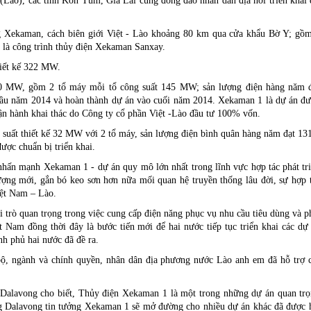
 (Lào), các tỉnh Kon Tum, Gia Lai cùng đông đảo nhân dân địa nơi triển khai
 Xekaman, cách biên giới Việt - Lào khoảng 80 km qua cửa khẩu Bờ Y; gồ
i là công trình thủy điện Xekaman Sanxay.
hiết kế 322 MW.
90 MW, gồm 2 tổ máy mỗi tổ công suất 145 MW; sản lượng điện hàng năm 
 đầu năm 2014 và hoàn thành dự án vào cuối năm 2014. Xekaman 1 là dự án đ
ận hành khai thác do Công ty cổ phần Việt -Lào đầu tư 100% vốn.
suất thiết kế 32 MW với 2 tổ máy, sản lượng điện bình quân hàng năm đạt 13
ược chuẩn bị triển khai.
nhấn mạnh Xekaman 1 - dự án quy mô lớn nhất trong lĩnh vực hợp tác phát tr
ợng mới, gắn bó keo sơn hơn nữa mối quan hệ truyền thống lâu đời, sự hợp 
iệt Nam – Lào.
trò quan trọng trong việc cung cấp điện năng phục vụ nhu cầu tiêu dùng và p
 Nam đồng thời đây là bước tiến mới để hai nước tiếp tục triển khai các dự
h phủ hai nước đã đề ra.
, ngành và chính quyền, nhân dân địa phương nước Lào anh em đã hỗ trợ 
lavong cho biết, Thủy điện Xekaman 1 là một trong những dự án quan tr
ong Dalavong tin tưởng Xekaman 1 sẽ mở đường cho nhiều dự án khác đã được 