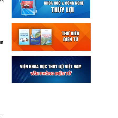
oán
NG