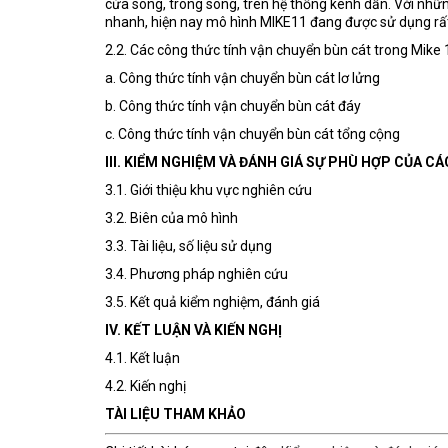
cửa sông, trong sông, trên hệ thống kênh dẫn. Với những
nhanh, hiện nay mô hình MIKE11 đang được sử dụng rất p
2.2. Các công thức tính vận chuyển bùn cát trong Mike
a. Công thức tính vận chuyển bùn cát lơ lửng
b. Công thức tính vận chuyển bùn cát đáy
c. Công thức tính vận chuyển bùn cát tổng cộng
III. KIỂM NGHIỆM VÀ ĐÁNH GIÁ SỰ PHÙ HỢP CỦA 
3.1. Giới thiệu khu vực nghiên cứu
3.2. Biên của mô hình
3.3. Tài liệu, số liệu sử dụng
3.4. Phương pháp nghiên cứu
3.5. Kết quả kiểm nghiệm, đánh giá
IV. KẾT LUẬN VÀ KIẾN NGHỊ
4.1. Kết luận
4.2. Kiến nghị
TÀI LIỆU THAM KHẢO