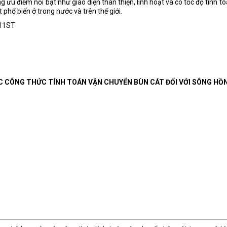
 ưu điểm nổi bật như giao diện thân thiện, linh hoạt và có tốc độ tính t
hổ biến ở trong nước và trên thế giới.
 11ST
CÁC CÔNG THỨC TÍNH TOÁN VẬN CHUYỂN BÙN CÁT ĐỐI VỚI SÔNG HỒ