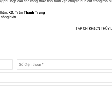
ự phù hợp của các công thức tính toán vận chuyển bùn cát trong mô h
Nhẫn, KS. Trần Thành Trung
 sông biển
TẠP CHÍ KH&CN THỦY L