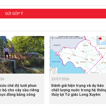
GỬI GÓP Ý
026
23/07/2026
cứu chế độ tưới phun
Đánh giá hiện trạng và dự báo
 bộ cho cây sầu riêng
chất lượng nước trong hệ thốn
 vực đồng bằng sông
thủy lợi Tứ giác Long Xuyên:
g, có xét đến điều kiện
Tiếp cận mô hình hóa và viễn
ập mặn
thám