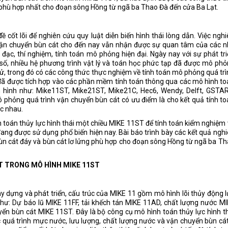
g phù hợp nhất cho đoạn sông Hồng từ ngã ba Thao Đà đến cửa Ba Lạt.
 cốt lõi để nghiên cứu quy luật diễn biến hình thái lòng dẫn. Việc ngh
 vận chuyển bùn cát cho đến nay vẫn nhận được sự quan tâm của các 
o đạc, thí nghiệm, tính toán mô phỏng hiện đại. Ngày nay với sự phát tr
số, nhiều hệ phương trình vật lý và toán học phức tạp đã được mô ph
ử, trong đó có các công thức thực nghiệm về tính toán mô phỏng quá tr
đã được tích hợp vào các phần mềm tính toán thông qua các mô hình t
n hình như: Mike11ST, Mike21ST, Mike21C, Hec6, Wendy, Delft, GSTAR
ô phỏng quá trình vận chuyển bùn cát có ưu điểm là cho kết quả tính t
c nhau.
 toán thủy lực hình thái một chiều MIKE 11ST để tính toán kiểm nghiệm
ng được sử dụng phổ biến hiện nay. Bài báo trình bày các kết quả ngh
bùn cát đáy và bùn cát lơ lửng phù hợp cho đoạn sông Hồng từ ngã ba T
ÁT TRONG MÔ HÌNH MIKE 11ST
y dựng và phát triển, cấu trúc của MIKE 11 gồm mô hình lõi thủy động 
ư: Dự báo lũ MIKE 11FF, tải khếch tán MIKE 11AD, chất lượng nước M
 bùn cát MIKE 11ST. Đây là bộ công cụ mô hình toán thủy lực hình th
c quá trình mực nước, lưu lượng, chất lượng nước và vận chuyển bùn cá