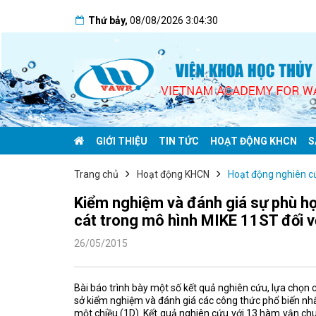
Thứ bảy
,
08/08/2026
3:04:30
GIỚI THIỆU
TIN TỨC
HOẠT ĐỘNG KHCN
S
Trang chủ
Hoạt động KHCN
Hoạt động nghiên c
Kiểm nghiệm và đánh giá sự phù hợ
cát trong mô hình MIKE 11ST đối 
26/05/2015
Bài báo trình bày một số kết quả nghiên cứu, lựa chọn 
sở kiểm nghiệm và đánh giá các công thức phổ biến nhấ
một chiều (1D). Kết quả nghiên cứu với 13 hàm vận ch