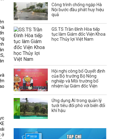
Công trình chống ngập Hà
Nội bước đầu phát huy hiệu
quả
iên
nhà
GS.TS Trần Đình Hòa tiếp
iển
tục làm Giám đốc Viện Khoa
ỏng
học Thủy lợi Việt Nam
ình
oán
S,
oán
Hội nghị công bố Quyết định
 và
của Bộ trưởng Bộ Nông
iên
nghiệp và Môi trường bổ
nhiệm lại Giám đốc Viện
hao
Ứng dụng AI trong quản lý
tưới tiêu đối phó với biến đổi
khí hậu
lực
IKE
ái
t ở