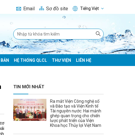
Email
Sơ đồ site
Tiếng Việt
 BẢN
HỆ THỐNG QLCL
THƯ VIỆN
LIÊN HỆ
n
TIN MỚI NHẤT
Ra mắt Viện Công nghệ số
và Đào tạo và Viện Kinh tế
Tài nguyên nước: Hai mảnh
ghép quan trọng cho chiến
lược phát triển của Viện
 cơ
Khoa học Thủy lợi Việt Nam
hái
ính