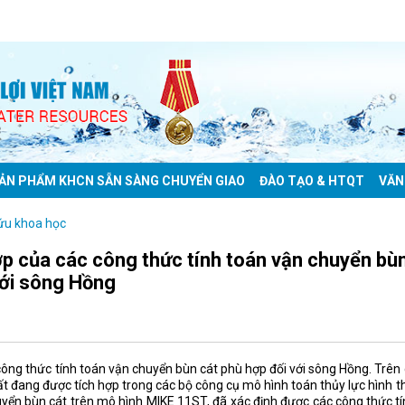
ẢN PHẨM KHCN SẴN SÀNG CHUYỂN GIAO
ĐÀO TẠO & HTQT
VĂN
ứu khoa học
p của các công thức tính toán vận chuyển bù
với sông Hồng
công thức tính toán vận chuyển bùn cát phù hợp đối với sông Hồng. Trên
t đang được tích hợp trong các bộ công cụ mô hình toán thủy lực hình t
uyển bùn cát trên mô hình MIKE 11ST, đã xác định được các công thức t