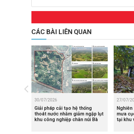
CÁC BÀI LIÊN QUAN
30/07/2026
27/07/2
Giải pháp cải tạo hệ thống
Nghiên 
thoát nước nhằm giảm ngập lụt
mưa cục
khu công nghiệp chân núi Bà
tại khu
Nà
Cửu Lon
xâm nh