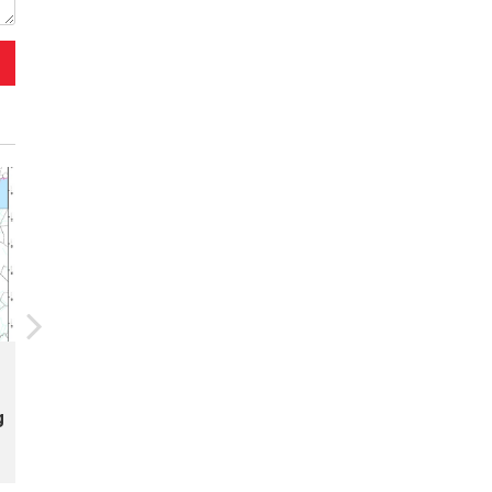
20/07/2026
Ứng dụng IOT trong quản lý
g
nước mặt ruộng phục vụ canh
tác lúa vụ xuân năm 2025 tại xã
Tam Đa, tỉnh Bắc Ninh