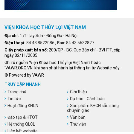
VIỆN KHOA HỌC THỦY LỢI VIỆT NAM
Địa chỉ:
171 Tây Sơn - Đống Đa - Hà Nội.
Điện thoại:
84.43.8522086
,
Fax:
84.43.5632827
Giấy phép xuất bản số:
200/GP - BC, Cục Báo chí - BVHTT, cấp
ngày 02/11/2005
Ghi rõ nguồn 'Viện Khoa học Thủy lợi Việt Nam' hoặc
'VAWR.ORG.VN' khi bạn phát hành lại thông tin từ Website này.
® Powered by VAWR
TRUY CẬP NHANH
Trang chủ
Giới thiệu
Tin tức
Dự báo - Cảnh báo
Hoạt động KHCN
Sản phẩm KHCN sẵn sàng
chuyển giao
Đào tạo & HTQT
Văn bản
Hệ thống QLCL
Thư viện
Liên kết website