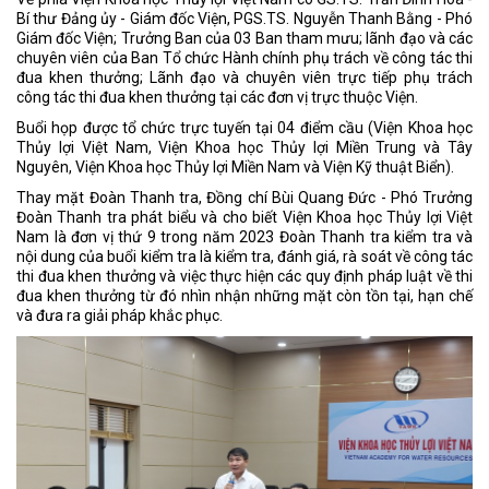
Bí thư Đảng ủy - Giám đốc Viện, PGS.TS. Nguyễn Thanh Bằng - Phó
Giám đốc Viện; Trưởng Ban của 03 Ban tham mưu; lãnh đạo và các
chuyên viên của Ban Tổ chức Hành chính phụ trách về công tác thi
đua khen thưởng; Lãnh đạo và chuyên viên trực tiếp phụ trách
công tác thi đua khen thưởng tại các đơn vị trực thuộc Viện.
Buổi họp được tổ chức trực tuyến tại 04 điểm cầu (Viện Khoa học
Thủy lợi Việt Nam, Viện Khoa học Thủy lợi Miền Trung và Tây
Nguyên, Viện Khoa học Thủy lợi Miền Nam và Viện Kỹ thuật Biển).
Thay mặt Đoàn Thanh tra, Đồng chí Bùi Quang Đức - Phó Trưởng
Đoàn Thanh tra phát biểu và cho biết Viện Khoa học Thủy lợi Việt
Nam là đơn vị thứ 9 trong năm 2023 Đoàn Thanh tra kiểm tra và
nội dung của buổi kiểm tra là kiểm tra, đánh giá, rà soát về công tác
thi đua khen thưởng và việc thực hiện các quy định pháp luật về thi
đua khen thưởng từ đó nhìn nhận những mặt còn tồn tại, hạn chế
và đưa ra giải pháp khắc phục.