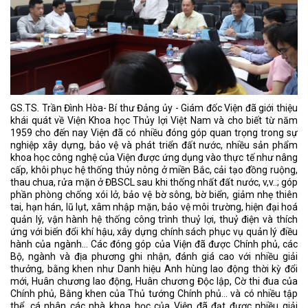
GS.TS. Trần Đình Hòa- Bí thư Đảng ủy - Giám đốc Viện đã giới thiệu
khái quát về Viện Khoa học Thủy lợi Việt Nam và cho biết từ năm
1959 cho đến nay Viện đã có nhiều đóng góp quan trọng trong sự
nghiệp xây dựng, bảo vệ và phát triển đất nước, nhiều sản phẩm
khoa học công nghệ của Viện được ứng dụng vào thực tế như nâng
cấp, khôi phục hệ thống thủy nông ở miền Bắc, cải tạo đồng ruộng,
thau chua, rửa mặn ở ĐBSCL sau khi thống nhất đất nước, v,v..; góp
phần phòng chống xói lở, bảo vệ bờ sông, bờ biển, giảm nhẹ thiên
tai, hạn hán, lũ lụt, xâm nhập mặn, bảo vệ môi trường, hiện đại hoá
quản lý, vận hành hệ thống công trình thuỷ lợi, thuỷ điện và thích
ứng với biến đổi khí hậu, xây dựng chính sách phục vụ quản lý điều
hành của ngành… Các đóng góp của Viện đã được Chính phủ, các
Bộ, ngành và địa phương ghi nhận, đánh giá cao với nhiều giải
thưởng, bằng khen như Danh hiệu Anh hùng lao động thời kỳ đổi
mới, Huân chương lao động, Huân chương Độc lập, Cờ thi đua của
Chính phủ, Bằng khen của Thủ tướng Chính phủ… và có nhiều tập
thể, cá nhân các nhà khoa học của Viện đã đạt được nhiều giải