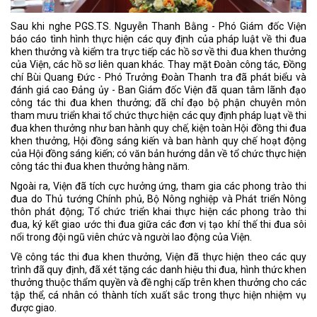
Sau khi nghe PGS.TS. Nguyễn Thanh Bằng - Phó Giám đốc Viện
báo cáo tình hình thực hiện các quy định của pháp luật về thi đua
khen thưởng và kiểm tra trực tiếp các hồ sơ về thi đua khen thưởng
của Viện, các hồ sơ liên quan khác. Thay mặt Đoàn công tác, Đồng
chí Bùi Quang Đức - Phó Trưởng Đoàn Thanh tra đã phát biểu và
đánh giá cao Đảng ủy - Ban Giám đốc Viện đã quan tâm lãnh đạo
công tác thi đua khen thưởng; đã chỉ đạo bộ phận chuyên môn
tham mưu triển khai tổ chức thực hiện các quy định pháp luạt về thi
đua khen thưởng như ban hành quy chế, kiện toàn Hội đồng thi đua
khen thưởng, Hội đồng sáng kiến và ban hành quy chế hoạt động
của Hội đồng sáng kiến; có văn bản hướng dẫn về tổ chức thực hiện
công tác thi đua khen thưởng hàng năm.
Ngoài ra, Viện đã tích cực hưởng ứng, tham gia các phong trào thi
đua do Thủ tướng Chính phủ, Bộ Nông nghiệp và Phát triển Nông
thôn phát động; Tổ chức triển khai thực hiện các phong trào thi
đua, ký kết giao ước thi đua giữa các đơn vị tạo khí thế thi đua sôi
nổi trong đội ngũ viên chức và người lao động của Viện.
Về công tác thi đua khen thưởng, Viện đã thực hiện theo các quy
trình đã quy định, đã xét tặng các danh hiệu thi đua, hình thức khen
thưởng thuộc thẩm quyền và đề nghị cấp trên khen thưởng cho các
tập thể, cá nhân có thành tích xuất sắc trong thực hiện nhiệm vụ
được giao.