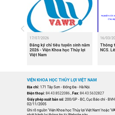
17/07/2026
16/03/2
Đăng ký chỉ tiêu tuyển sinh năm
Thông t
2026 - Viện Khoa học Thủy lợi
NCS. Lê
Việt Nam
VIỆN KHOA HỌC THỦY LỢI VIỆT NAM
Địa chỉ:
171 Tây Sơn - Đống Đa - Hà Nội.
Điện thoại:
84.43.8522086
,
Fax:
84.43.5632827
Giấy phép xuất bản số:
200/GP - BC, Cục Báo chí - BV
02/11/2005
Ghi rõ nguồn 'Viện Khoa học Thủy lợi Việt Nam' hoặc '
phát hành lại thông tin từ Website này.