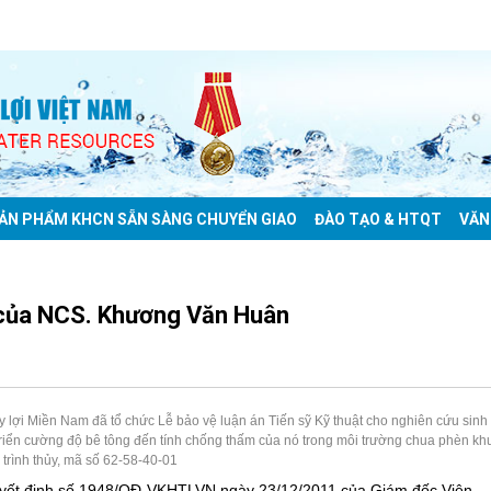
ẢN PHẨM KHCN SẴN SÀNG CHUYỂN GIAO
ĐÀO TẠO & HTQT
VĂN
t của NCS. Khương Văn Huân
 lợi Miền Nam đã tổ chức Lễ bảo vệ luận án Tiến sỹ Kỹ thuật cho nghiên cứu sinh
iển cường độ bê tông đến tính chống thấm của nó trong môi trường chua phèn kh
rình thủy, mã số 62-58-40-01
Quyết định số 1948/QĐ-VKHTLVN ngày 23/12/2011 của Giám đốc Viện