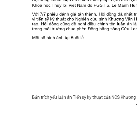
Khoa học Thủy lợi Việt Nam do PGS.TS. Lê Mạnh Hùn
Với 7/7 phiếu đánh giá tán thành, Hội đồng đã nhất 
vị tiến sỹ kỹ thuật cho Nghiên cứu sinh Khương Văn 
tạo. Hội đồng cũng đề nghị điều chỉnh tên luận án 
trong môi trường chua phèn Đồng bằng sông Cửu Long
Một số hình ảnh tại Buổi lễ:
Bản trích yếu luận án Tiến sỹ kỹ thuật của NCS Khươn