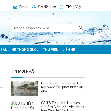
Email
Sơ đồ site
Tiếng Việt
 BẢN
HỆ THỐNG QLCL
THƯ VIỆN
LIÊN HỆ
TIN MỚI NHẤT
Công trình chống ngập Hà
Nội bước đầu phát huy hiệu
quả
u
GS.TS Trần Đình Hòa tiếp
tục làm Giám đốc Viện Khoa
học Thủy lợi Việt Nam