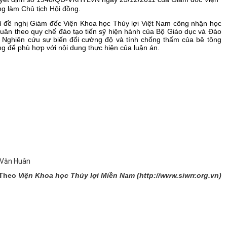
g làm Chủ tịch Hội đồng.
trí đề nghị Giám đốc Viện Khoa học Thủy lợi Việt Nam công nhận học
Huân theo quy chế đào tạo tiến sỹ hiện hành của Bộ Giáo dục và Đào
là Nghiên cứu sự biến đổi cường độ và tính chống thấm của bê tông
 để phù hợp với nội dung thực hiện của luận án.
g Văn Huân
Theo
Viện Khoa học Thủy lợi Miền Nam (http://www.siwrr.org.vn)