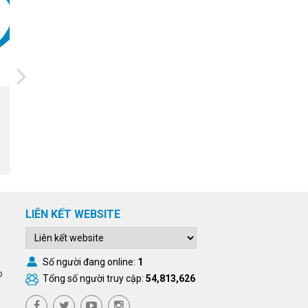
16/12/2025
Thông tin Luận án TSKT của
NCS. Hứa Thành Thân
LIÊN KẾT WEBSITE
Số người đang online:
1
o
Tổng số người truy cập:
54,813,626