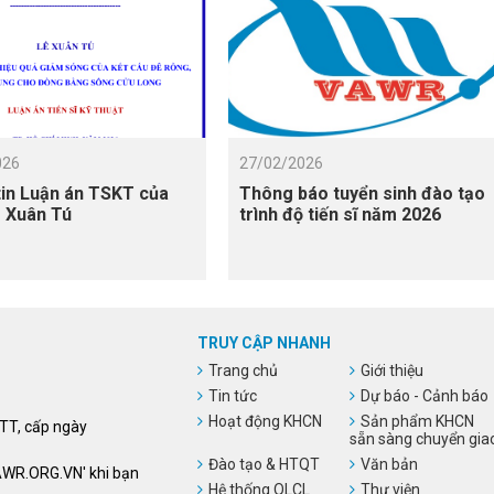
026
27/02/2026
in Luận án TSKT của
Thông báo tuyển sinh đào tạo
 Xuân Tú
trình độ tiến sĩ năm 2026
TRUY CẬP NHANH
Trang chủ
Giới thiệu
Tin tức
Dự báo - Cảnh báo
Hoạt động KHCN
Sản phẩm KHCN
HTT, cấp ngày
sẵn sàng chuyển gia
Đào tạo & HTQT
Văn bản
VAWR.ORG.VN' khi bạn
Hệ thống QLCL
Thư viện