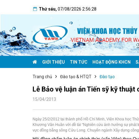
Thứ sáu
,
07/08/2026
2:56:29
GIỚI THIỆU
TIN TỨC
HOẠT ĐỘNG KHCN
S
Trang chủ
Đào tạo & HTQT
Đào tạo
Lễ Bảo vệ luận án Tiến sỹ kỹ thuậ
15/04/2013
Ngày 25/2/2012 tại thành phố Hồ Chí Minh, Viện Khoa học Thủy
Khương Văn Huân với đề tài "Nghiên cứu ảnh hưởng sự phát tr
vực đồng bằng sông Cửu Long. Chuyên ngành Xây dựng công t
Hội đồng chấm luận án chính thức (cấp Viện) theo 