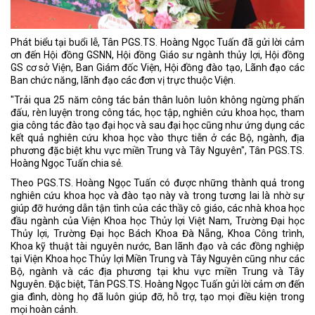
Phát biểu tại buổi lễ, Tân PGS.TS. Hoàng Ngọc Tuấn đã gửi lời cảm
ơn đến Hội đồng GSNN, Hội đồng Giáo sư ngành thủy lợi, Hội đồng
GS cơ sở Viện, Ban Giám đốc Viện, Hội đồng đào tạo, Lãnh đạo các
Ban chức năng, lãnh đạo các đơn vị trực thuộc Viện.
"Trải qua 25 năm công tác bản thân luôn luôn không ngừng phấn
đấu, rèn luyện trong công tác, học tập, nghiên cứu khoa học, tham
gia công tác đào tạo đại học và sau đại học cũng như ứng dụng các
kết quả nghiên cứu khoa học vào thực tiễn ở các Bộ, ngành, địa
phương đặc biệt khu vực miền Trung và Tây Nguyên", Tân PGS.TS.
Hoàng Ngọc Tuấn chia sẻ.
Theo PGS.TS. Hoàng Ngọc Tuấn có được những thành quả trong
nghiên cứu khoa học và đào tạo này và trong tương lai là nhờ sự
giúp đỡ hướng dẫn tận tình của các thầy cô giáo, các nhà khoa học
đầu ngành của Viện Khoa học Thủy lợi Việt Nam, Trường Đại học
Thủy lợi, Trường Đại học Bách Khoa Đà Nẵng, Khoa Công trình,
Khoa kỹ thuật tài nguyên nước, Ban lãnh đạo và các đồng nghiệp
tại Viện Khoa học Thủy lợi Miền Trung và Tây Nguyên cũng như các
Bộ, ngành và các địa phương tại khu vực miền Trung và Tây
Nguyên. Đặc biệt, Tân PGS.TS. Hoàng Ngọc Tuấn gửi lời cảm ơn đến
gia đình, dòng họ đã luôn giúp đỡ, hỗ trợ, tạo mọi điều kiện trong
mọi hoàn cảnh.