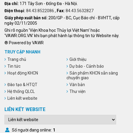
Địa chỉ:
171 Tây Sơn - Đống Đa - Hà Nội.
Điện thoại:
84.43.8522086
,
Fax:
84.43.5632827
Giấy phép xuất bản số:
200/GP - BC, Cục Báo chí - BVHTT, cấp
ngày 02/11/2005
Ghi rõ nguồn 'Viện Khoa học Thủy lợi Việt Nam' hoặc
'VAWR.ORG.VN' khi bạn phát hành lại thông tin từ Website này.
® Powered by VAWR
TRUY CẬP NHANH
Trang chủ
Giới thiệu
Tin tức
Dự báo - Cảnh báo
Hoạt động KHCN
Sản phẩm KHCN sẵn sàng
chuyển giao
Đào tạo & HTQT
Văn bản
Hệ thống QLCL
Thư viện
Liên kết website
LIÊN KẾT WEBSITE
Số người đang online:
1