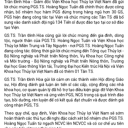
Trần Đình Hòa - Giám đốc Viện Khoa học Thủy lợi Việt Nam đã gửi
lời chúc mừng PGS.TS. Hoàng Ngọc Tuấn đã chính thức được công
nhận, bổ nhiệm học hàm PGS đứng trong hàng ngũ hơn 30 GS,
PGS hiện đang công tác tại Viện và chúc mừng các Tân TS đã bổ
sung vào danh sách đội ngũ 134 Tiến sĩ được đào tạo tại cơ sở đào
tạo Viện.
GS.TS. Trần Đình Hòa cũng gửi lời chúc mừng đến gia đình, dòng
tộc, người thân của PGS.TS. Hoàng Ngọc Tuấn và Viện Khoa học
Thủy lợi Miền Trung và Tây Nguyên - nơi PGS.TS. Hoàng Ngọc Tuấn
đang công tác. Đồng thời gửi lời chúc mừng đến Tổng cục Thủy lợi -
Bộ Nông nghiệp và Phát triển Nông thôn, Vụ Khoa học Công nghệ
và Môi trường - Bộ Nông nghiệp và Phát triển Nông thôn, Trường
Đại học Giao thông Vận tải, Trường Đại học Kiến trúc Hà Nội và Viện
Khoa học Thủy lợi Việt Nam đã có thêm 01 Tân TS.
GS.TS. Trần Đình Hòa gửi lời cảm ơn các thành viên Hội đồng Giáo
sư, Hội đồng đánh giá luận án tiến sĩ các cấp, cộng đồng các nhà
khoa học, cơ quan quản lý đã hỗ trợ tạo điều kiện giúp đỡ Viện Khoa
học Thủy lợi Việt Nam và ứng viên PGS, NCS trong cả quá trình đào
tạo, bồi dưỡng, rèn luyện để có kết quả đạt chuẩn và được đánh giá
công nhận PGS, TS.
Theo quy chế, quy định, Viện Khoa học Thủy lợi Việt Nam sẽ sớm
hoàn thành các thủ tục đề nghị đặc cách xét bổ nhiệm cho PGS.TS.
Hoàng Ngọc Tuấn từ ngạch NCVC lên NCVCC và có cơ chế ưu tiên