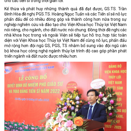
cho các tiến sĩ trong thời gian tới.
Kế thừa và phát huy những thành quả đã đạt được, GS.TS. Trần
Đình Hòa đề nghị PGS.TS. Hoàng Ngọc Tuấn và các Tiến sĩ sẽ nỗ lực
phấn đấu để có nhiều đóng góp và thành công hơn nữa trong sự
nghiệp nghiên cứu và đào tạo cho Viện Khoa học Thủy lợi Việt Nam
nói riêng, cho ngành, cho đất nước nói chung. Đồng thời đề nghị các
nhà khoa học trong và ngoài Viện sẽ tiếp tục hỗ trợ, hợp tác toàn
diện với Viện Khoa học Thủy lợi Việt Nam để cùng nỗ lực, phấn đấu
mở rộng hơn đội ngũ GS, PGS, TS nhằm bổ sung vào đội ngũ cán
bộ khoa học công nghệ ngành thủy lợi trình độ cao góp phần phát
triển ngành và đất nước được nhiều hơn.