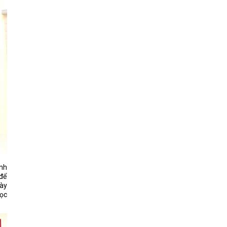
nh
để
gày
ọc