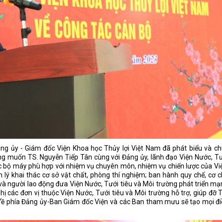
 Đảng ủy - Giám đốc Viện Khoa học Thủy lợi Việt Nam đã phát biểu và c
g muốn TS. Nguyễn Tiếp Tân cùng với Đảng ủy, lãnh đạo Viện Nước, Tư
hức bộ máy phù hợp với nhiệm vụ chuyên môn, nhiệm vụ chiến lược của Vi
n lý khai thác cơ sở vật chất, phòng thí nghiệm; ban hành quy chế, cơ 
và người lao động đưa Viện Nước, Tưới tiêu và Môi trường phát triển m
hị các đơn vị thuộc Viện Nước, Tưới tiêu và Môi trường hỗ trợ, giúp đỡ 
Về phía Đảng ủy-Ban Giám đốc Viện và các Ban tham mưu sẽ tạo mọi đ