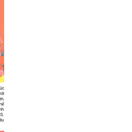
húc
ới
ện;
chế
ạnh
TS.
iều