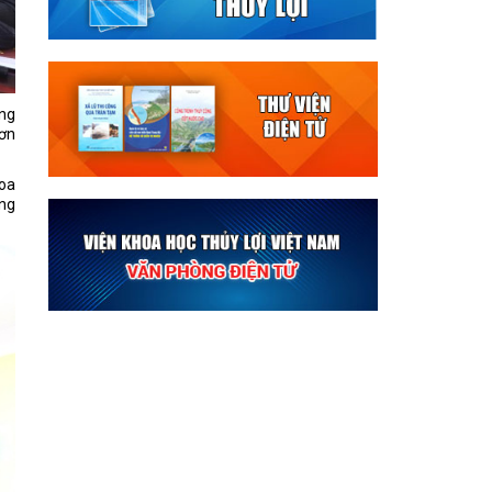
ng
đơn
oa
ng