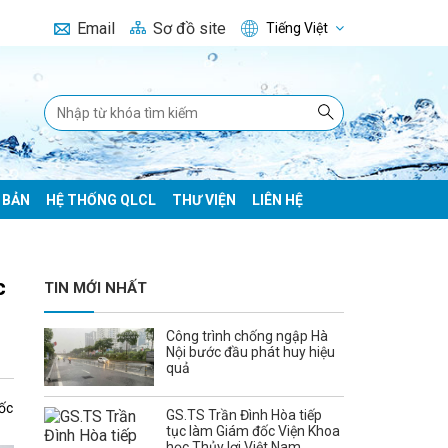
Email
Sơ đồ site
Tiếng Việt
 BẢN
HỆ THỐNG QLCL
THƯ VIỆN
LIÊN HỆ
c
TIN MỚI NHẤT
Công trình chống ngập Hà
Nội bước đầu phát huy hiệu
quả
đốc
GS.TS Trần Đình Hòa tiếp
tục làm Giám đốc Viện Khoa
học Thủy lợi Việt Nam