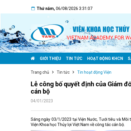
Thứ năm
,
06/08/2026
3:31:09
GIỚI THIỆU
TIN TỨC
HOẠT ĐỘNG KHCN
S
Trang chủ
Tin tức
Tin hoạt động Viện
Lễ công bố quyết định của Giám đố
cán bộ
04/01/2023
Sáng ngày 03/1/2023 tại Viện Nước, Tưới tiêu và Môi 
Viện Khoa học Thủy lợi Việt Nam về công tác cán bộ.