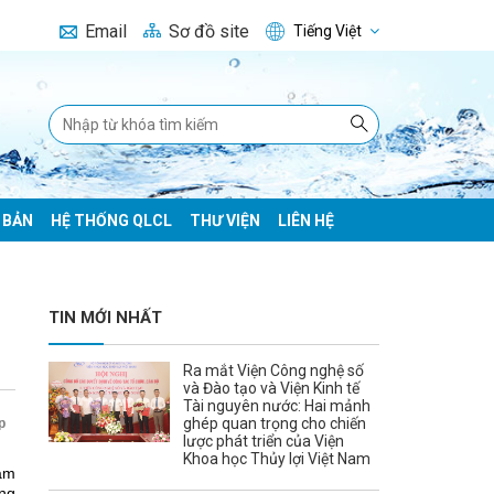
Email
Sơ đồ site
Tiếng Việt
 BẢN
HỆ THỐNG QLCL
THƯ VIỆN
LIÊN HỆ
TIN MỚI NHẤT
Ra mắt Viện Công nghệ số
và Đào tạo và Viện Kinh tế
Tài nguyên nước: Hai mảnh
ghép quan trọng cho chiến
p
lược phát triển của Viện
Khoa học Thủy lợi Việt Nam
cảm
ông