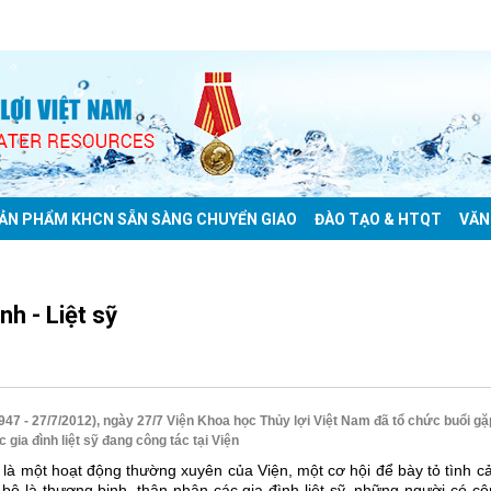
ẢN PHẨM KHCN SẴN SÀNG CHUYỂN GIAO
ĐÀO TẠO & HTQT
VĂN
h - Liệt sỹ
47 - 27/7/2012), ngày 27/7 Viện Khoa học Thủy lợi Việt Nam đã tổ chức buổi gặ
 gia đình liệt sỹ đang công tác tại Viện
 là một hoạt động thường xuyên của Viện, một cơ hội để bày tỏ tình 
n bộ là thương binh, thân nhân các gia đình liệt sỹ, những người có c