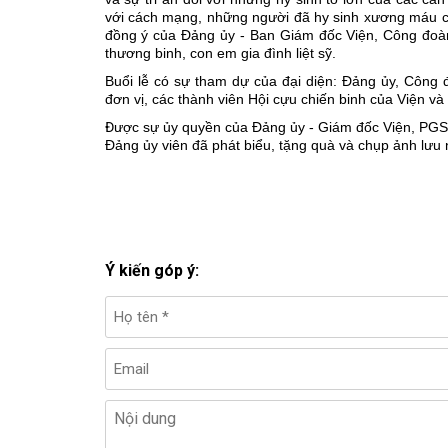
với cách mạng, những người đã hy sinh xương máu củ
đồng ý của Đảng ủy - Ban Giám đốc Viện, Công đoàn 
thương binh, con em gia đình liệt sỹ.
Buổi lễ có sự tham dự của đại diện: Đảng ủy, Công
đơn vị, các thành viên Hội cựu chiến binh của Viện và 
Đ
ược sự ủy quyền của Đảng ủy - Giám đốc Viện, PGS.T
Đảng ủy viên đã phát biểu, tặng quà và chụp ảnh lưu n
Ý kiến góp ý: