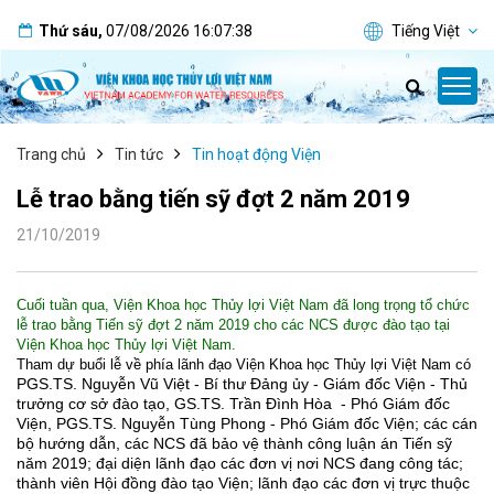
Thứ sáu
,
07/08/2026
16:07:39
Tiếng Việt
Trang chủ
Tin tức
Tin hoạt động Viện
Lễ trao bằng tiến sỹ đợt 2 năm 2019
21/10/2019
Cuối tuần qua, Viện Khoa học Thủy lợi Việt Nam đã long trọng tổ chức
lễ trao bằng Tiến sỹ đợt 2 năm 2019 cho các NCS được đào tạo tại
Viện Khoa học Thủy lợi Việt Nam.
Tham dự buổi lễ về phía lãnh đạo Viện Khoa học Thủy lợi Việt Nam có
PGS.TS. Nguyễn Vũ Việt - Bí thư Đảng ủy - Giám đốc Viện - Thủ
trưởng cơ sở đào tạo, GS.TS. Trần Đình Hòa
- Phó Giám đốc
Viện, PGS.TS. Nguyễn Tùng Phong - Phó Giám đốc Viện; các cán
bộ hướng dẫn, các NCS đã bảo vệ thành công luận án Tiến sỹ
năm 2019; đại diện lãnh đạo các đơn vị nơi NCS đang công tác;
thành viên Hội đồng đào tạo Viện; lãnh đạo các đơn vị trực thuộc