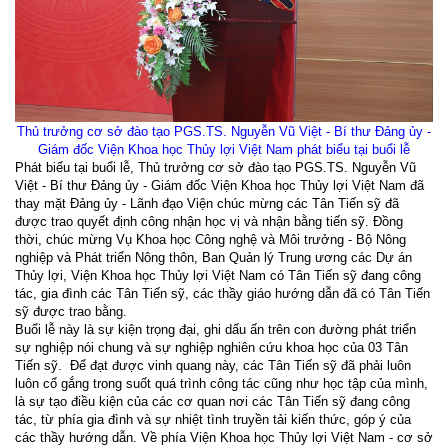
Thủ trưởng cơ sở đào tạo PGS.TS. Nguyễn Vũ Việt - Bí thư Đảng ủy -
Giám đốc Viện Khoa học Thủy lợi Việt Nam phát biểu tại buổi lễ
Phát biểu tại buổi lễ, Thủ trưởng cơ sở đào tạo PGS.TS. Nguyễn Vũ
Việt - Bí thư Đảng ủy - Giám đốc Viện Khoa học Thủy lợi Việt Nam đã
thay mặt Đảng ủy - Lãnh đạo Viện chúc mừng các Tân Tiến sỹ đã
được trao quyết định công nhận học vị và nhận bằng tiến sỹ. Đồng
thời, chúc mừng Vụ Khoa học Công nghệ và Môi trưởng - Bộ Nông
nghiệp và Phát triển Nông thôn, Ban Quản lý Trung ương các Dự án
Thủy lợi, Viện Khoa học Thủy lợi Việt Nam có Tân Tiến sỹ đang công
tác, gia đình các Tân Tiến sỹ, các thầy giáo hướng dẫn đã có Tân Tiến
sỹ được trao bằng.
Buổi lễ này là sự kiện trọng đại, ghi dấu ấn trên con đường phát triển
sự nghiệp nói chung và sự nghiệp nghiên cứu khoa học của 03 Tân
Tiến sỹ.
Để đạt được vinh quang này, các Tân Tiến sỹ đã phải luôn
luôn cố gắng trong suốt quá trình công tác cũng như học tập của mình,
là sự tạo điều kiện của các cơ quan nơi các Tân Tiến sỹ đang công
tác, từ phía gia đình và sự nhiệt tình truyền tải kiến thức, góp ý của
các thầy hướng dẫn. Về phía Viện Khoa học Thủy lợi Việt Nam - cơ sở