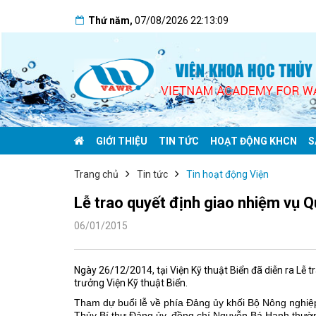
Thứ năm
,
07/08/2026
22:13:10
GIỚI THIỆU
TIN TỨC
HOẠT ĐỘNG KHCN
S
Trang chủ
Tin tức
Tin hoạt động Viện
Lễ trao quyết định giao nhiệm vụ Q
06/01/2015
Ngày 26/12/2014, tại Viện Kỹ thuật Biển đã diễn ra Lễ 
trưởng Viện Kỹ thuật Biển.
Tham dự buổi lễ về phía Đảng ủy khối Bộ Nông nghiệp
Thủy Bí thư Đảng ủy, đồng chí Nguyễn Bá Hanh thường