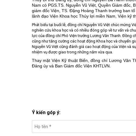
Nam có PGS.TS. Nguyễn Vũ Việt, Quyền Giám đốc, Bí
giám đốc Viện, TS. Đặng Hoàng Thanh trưởng ban tổ 
lãnh đạo Viện Khoa học Thủy lợi miền Nam, Viện kỹ th
Phát biểu tại buổi lễ, đồng chí Nguyễn Vũ Việt chúc mừng Vi
nghiên cứu khoa học và có nhiều đóng góp về tư vấn và ch
lực của đồng chí Phó Viện trưởng Lương Văn Thanh. Đồng ch
cũng như tăng cường các hoạt động Khoa học và chuyển giao
Nguyễn Vũ Việt cũng đánh giá cao hoạt động của Viện và s
nhiệm vụ được giao trong những năm vừa qua.
Thay mặt Viện Kỹ thuật Biển, đồng chí Lương Văn T
Đảng ủy và Ban Giám đốc Viện KHTLVN.
Ý kiến góp ý: