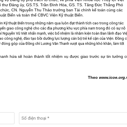
 thư Đảng ủy, GS.TS. Trần Đình Hòa, GS. TS. Tăng Đức Thắng Phó
chức, CN. Nguyễn Thu Thảo trưởng ban Tài chính kế toán cùng các
uật Biển và toàn thể CBVC Viện Kỹ thuật Biển.
ện Kỹ thuật Biển trong những năm qua luôn đạt thành tích cao trong công tác
uyển giao công nghệ cho các địa phương khu vực phía nam trong đó có sự nỗ
í Nguyễn Vũ Việt nhấn mạnh, việc bổ nhiệm là nhằm kiện toàn Ban lãnh đạo Vi
 công nghệ, đào tạo bồi dưỡng lực lượng cán bộ trẻ kế cận của Viện. Đồng c
ự đóng góp của Đồng chí Lương Văn Thanh vượt qua những khó khăn, làm tốt
hanh hứa sẽ hoàn thành tốt nhiệm vụ được giao trước sự tin tưởng c
Theo
www.icoe.org.