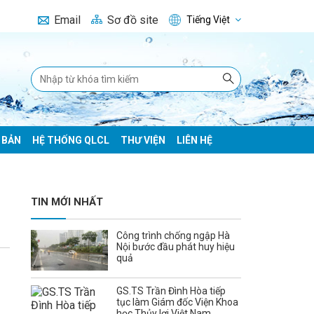
Email
Sơ đồ site
Tiếng Việt
 BẢN
HỆ THỐNG QLCL
THƯ VIỆN
LIÊN HỆ
TIN MỚI NHẤT
Công trình chống ngập Hà
Nội bước đầu phát huy hiệu
quả
GS.TS Trần Đình Hòa tiếp
tục làm Giám đốc Viện Khoa
học Thủy lợi Việt Nam