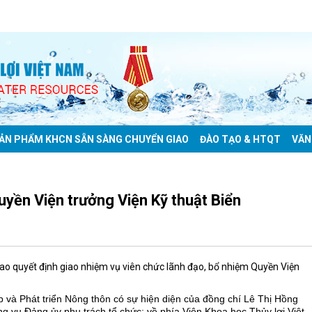
ẢN PHẨM KHCN SẴN SÀNG CHUYỂN GIAO
ĐÀO TẠO & HTQT
VĂN
uyền Viện trưởng Viện Kỹ thuật Biển
trao quyết định giao nhiệm vụ viên chức lãnh đạo, bổ nhiệm Quyền Viện
 và Phát triển Nông thôn có sự hiện diện của đồng chí Lê Thị Hồng
 vụ Đảng ủy phụ trách tổ chức; về phía Viện Khoa học Thủy lợi Việt