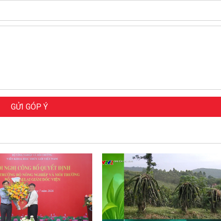
GỬI GÓP Ý