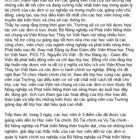
tích cực mạnh dạn trao đổi với các giảng viên của Lớp bồi dưỡng này
những vấn đề nổi cộm và đang vướng mắc nhất hiện nay trong quản lý
tài chính của các đơn vị sự nghiệp và mong muốn các giảng viên chủ
động, sáng tạo, tạo mọi điều kiện tốt nhất cho các học viên trong việc
truyền đạt kiến thức và chia sẻ các thông tin.
Thầy hy vọng rằng trong thời gian tới, Trường sẽ có cơ hội được hợp
tác với các đơn vị trực thuộc Bộ Nông nghiệp và Phát triển Nông thôn
nói chung và Viện Khoa học Thủy lợi Việt Nam nói riêng nhiều hơn
nữa, hỗ trợ công cụ giảng dạy tốt hơn nữa cho các học viên là các
công chức, viên chức của ngành nông nghiệp và phát triển nông thôn.
Phát biểu sau đó, thay mặt Đảng ủy-Ban Giám đốc Viện Khoa học Thủy
lợi Việt Nam, PGS.TS. Nguyễn Vũ Việt - Bí thư Đảng ủy - Giám đốc
Viện đã phát biểu động viên và chỉ đạo lớp học. Đồng chí cho rằng lớp
tập huấn này được mở ra rất có ý nghĩa và hữu ích với Viện Khoa học
Thủy lợi Việt Nam và các đơn vị hành chính sự nghiệp. Đồng chí đề
nghị Ban Tổ chức Hành chính chủ trì, theo dõi lớp học cùng các giảng
viên của Trường, tạo điều kiện cơ sở vật chất một cách tốt nhất cho
lớp, các học viên của Viện nói chung và của các đơn vị trực thuộc Bộ
Nông nghiệp và Phát triển Nông thôn nói riêng tham dự buổi học đầy
đủ, đúng giờ, tích cực tham gia các hoạt động của lớp như trao đổi,
thảo luận và tiếp thu những kiến thức do các giảng viên của Trường
giảng dạy để lớp học đạt hiệu quả cao nhất.
Tiếp theo đó, trong 3 ngày, các học viên ở 3 điểm cầu đã được các
giảng viên đến từ Học viện Tài chính, Bộ Tài chính và Vụ Tài chính -
Bộ Nông nghiệp và Phát triển Nông thôn truyền đạt, chia sẻ những kinh
nghiệm, giải đáp các thắc mắc của các học viên đến từ các đơn vị
quản lý hành chính sự nghiệp của Bộ Nông nghiệp và Phát triển Nông