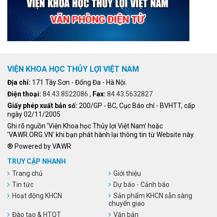
VIỆN KHOA HỌC THỦY LỢI VIỆT NAM
Địa chỉ:
171 Tây Sơn - Đống Đa - Hà Nội.
Điện thoại:
84.43.8522086
,
Fax:
84.43.5632827
Giấy phép xuất bản số:
200/GP - BC, Cục Báo chí - BVHTT, cấp
ngày 02/11/2005
Ghi rõ nguồn 'Viện Khoa học Thủy lợi Việt Nam' hoặc
'VAWR.ORG.VN' khi bạn phát hành lại thông tin từ Website này.
® Powered by VAWR
TRUY CẬP NHANH
Trang chủ
Giới thiệu
Tin tức
Dự báo - Cảnh báo
Hoạt động KHCN
Sản phẩm KHCN sẵn sàng
chuyển giao
Đào tạo & HTQT
Văn bản