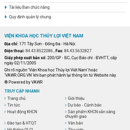
Tài liệu Ban chức năng
Quy định quản lý chung
VIỆN KHOA HỌC THỦY LỢI VIỆT NAM
Địa chỉ:
171 Tây Sơn - Đống Đa - Hà Nội.
Điện thoại:
84.43.8522086
,
Fax:
84.43.5632827
Giấy phép xuất bản số:
200/GP - BC, Cục Báo chí - BVHTT, cấp
ngày 02/11/2005
Ghi rõ nguồn 'Viện Khoa học Thủy lợi Việt Nam' hoặc
'VAWR.ORG.VN' khi bạn phát hành lại thông tin từ Website này.
® Powered by VAWR
TRUY CẬP NHANH
Trang chủ
Giới thiệu
Tin tức
Dự báo - Cảnh báo
Hoạt động KHCN
Sản phẩm KHCN sẵn sàng
chuyển giao
Đào tạo & HTQT
Văn bản
Hệ thống QLCL
Thư viện