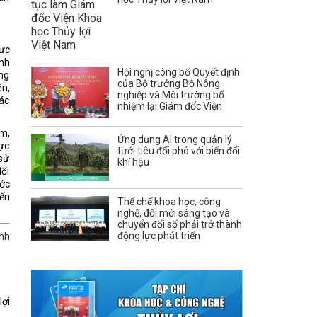
mực
ình
Hội nghị công bố Quyết định
ơng
của Bộ trưởng Bộ Nông
ên,
nghiệp và Môi trường bổ
các
nhiệm lại Giám đốc Viện
ệm,
Ứng dụng AI trong quản lý
hực
tưới tiêu đối phó với biến đổi
 sử
khí hậu
đổi
ước
iến
Thể chế khoa học, công
nghệ, đổi mới sáng tạo và
chuyển đổi số phải trở thành
động lực phát triển
ành
lợi