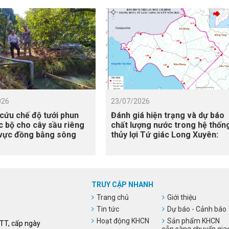
026
23/07/2026
cứu chế độ tưới phun
Đánh giá hiện trạng và dự báo
 bộ cho cây sầu riêng
chất lượng nước trong hệ thốn
 vực đồng bằng sông
thủy lợi Tứ giác Long Xuyên:
g, có xét đến điều kiện
Tiếp cận mô hình hóa và viễn
ập mặn
thám
TRUY CẬP NHANH
Trang chủ
Giới thiệu
Tin tức
Dự báo - Cảnh báo
Hoạt động KHCN
Sản phẩm KHCN
HTT, cấp ngày