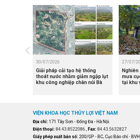
30/07/2026
27/07/2
Giải pháp cải tạo hệ thống
Nghiên 
thoát nước nhằm giảm ngập lụt
mưa cục
khu công nghiệp chân núi Bà
tại khu
Nà
Cửu Lon
xâm nh
VIỆN KHOA HỌC THỦY LỢI VIỆT NAM
Địa chỉ:
171 Tây Sơn - Đống Đa - Hà Nội.
Điện thoại:
84.43.8522086
,
Fax:
84.43.5632827
Giấy phép xuất bản số:
200/GP - BC, Cục Báo chí - BV