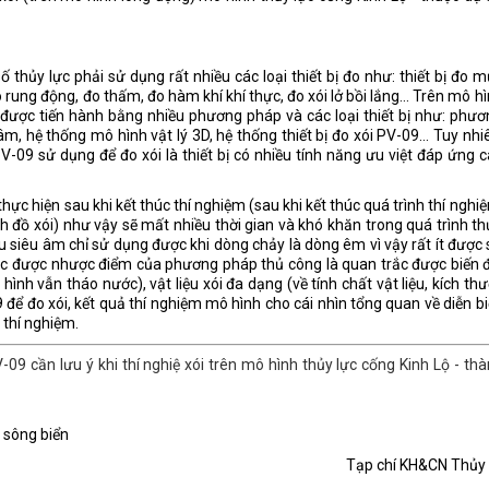
 thủy lực phải sử dụng rất nhiều các loại thiết bị đo như: thiết bị đo 
 rung động, đo thấm, đo hàm khí khí thực, đo xói lở bồi lắng... Trên mô h
nh được tiến hành bằng nhiều phương pháp và các loại thiết bị như: phư
 hệ thống mô hình vật lý 3D, hệ thống thiết bị đo xói PV-09... Tuy nhi
V-09 sử dụng để đo xói là thiết bị có nhiều tính năng ưu việt đáp ứng 
hực hiện sau khi kết thúc thí nghiệm (sau khi kết thúc quá trình thí nghi
h đồ xói) như vậy sẽ mất nhiều thời gian và khó khăn trong quá trình t
âu siêu âm chỉ sử dụng được khi dòng chảy là dòng êm vì vậy rất ít được
hục được nhược điểm của phương pháp thủ công là quan trắc được biến 
hình vẫn tháo nước), vật liệu xói đa dạng (về tính chất vật liệu, kích th
9 để đo xói, kết quả thí nghiệm mô hình cho cái nhìn tổng quan về diễn b
 thí nghiệm.
V-09 cần lưu ý khi thí nghiệ xói trên mô hình thủy lực cống Kinh Lộ - th
 sông biển
Tạp chí KH&CN Thủy 