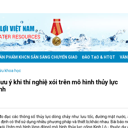
ẢN PHẨM KHCN SẴN SÀNG CHUYỂN GIAO
ĐÀO TẠO & HTQT
VĂN
ứu khoa học
ưu ý khi thí nghiệ xói trên mô hình thủy lực
nh
 đo đạc các thông số thủy lực dòng chảy như: lưu tốc, đường mặt nước,
xác định có thể sử dụng nhiều phương pháp và thiết bị khác nhau. Bài báo 
xói (trên mô hình lòng động) mô hình thủy lực cống Kinh Lộ - thuộc dự