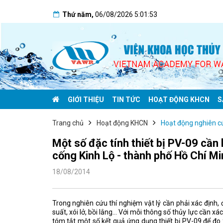
Thứ năm
,
06/08/2026
5:01:53
GIỚI THIỆU
TIN TỨC
HOẠT ĐỘNG KHCN
S
Trang chủ
Hoạt động KHCN
Hoạt động nghiên c
Một số đặc tính thiết bị PV-09 cần l
cống Kinh Lộ - thành phố Hồ Chí Mi
18/08/2014
Trong nghiên cứu thí nghiệm vật lý cần phải xác định,
suất, xói lở, bồi lắng... Với mỗi thông số thủy lực cần 
tóm tắt một số kết quả ứng dụng thiết bị PV-09 để đo 