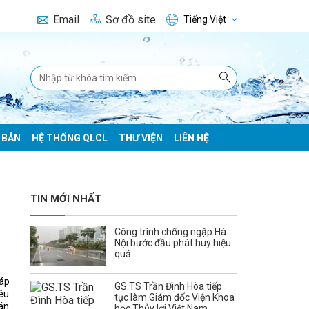
Email
Sơ đồ site
Tiếng Việt
 BẢN
HỆ THỐNG QLCL
THƯ VIỆN
LIÊN HỆ
TIN MỚI NHẤT
Công trình chống ngập Hà
Nội bước đầu phát huy hiệu
quả
 áp
GS.TS Trần Đình Hòa tiếp
nêu
tục làm Giám đốc Viện Khoa
 án
học Thủy lợi Việt Nam