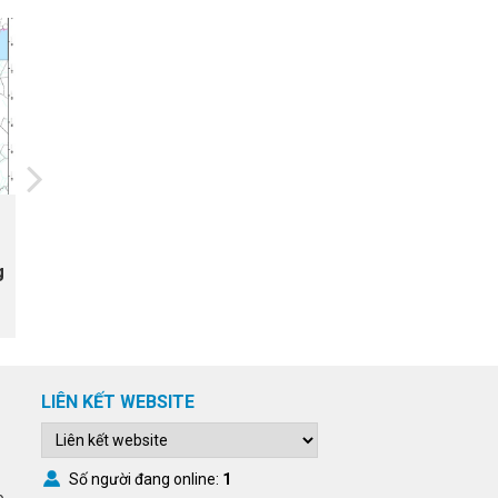
20/07/2026
Ứng dụng IOT trong quản lý
g
nước mặt ruộng phục vụ canh
tác lúa vụ xuân năm 2025 tại xã
Tam Đa, tỉnh Bắc Ninh
LIÊN KẾT WEBSITE
Số người đang online:
1