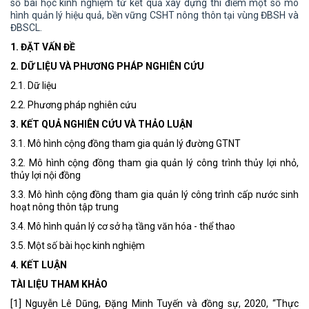
số bài học kinh nghiệm từ kết quả xây dựng thí điểm một số mô
hình quản lý hiệu quả, bền vững CSHT nông thôn tại vùng ĐBSH và
ĐBSCL.
1. ĐẶT VẤN ĐỀ
2. DỮ LIỆU VÀ PHƯƠNG PHÁP NGHIÊN CỨU
2.1. Dữ liệu
2.2. Phương pháp nghiên cứu
3. KẾT QUẢ NGHIÊN CỨU VÀ THẢO LUẬN
3.1. Mô hình cộng đồng tham gia quản lý đường GTNT
3.2. Mô hình cộng đồng tham gia quản lý công trình thủy lợi nhỏ,
thủy lợi nội đồng
3.3. Mô hình cộng đồng tham gia quản lý công trình cấp nước sinh
hoạt nông thôn tập trung
3.4. Mô hình quản lý cơ sở hạ tầng văn hóa - thể thao
3.5. Một số bài học kinh nghiệm
4. KẾT LUẬN
TÀI LIỆU THAM KHẢO
[1] Nguyễn Lê Dũng, Đặng Minh Tuyến và đồng sự, 2020, “Thực