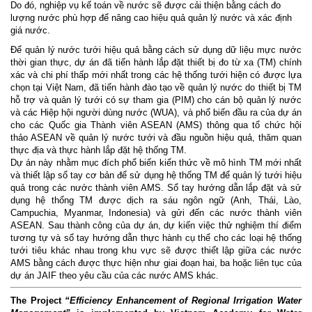
Do đó, nghiệp vụ kế toán về nước sẽ được cải thiện bằng cách đo
lượng nước phù hợp để nâng cao hiệu quả quản lý nước và xác định
giá nước.
Để quản lý nước tưới hiệu quả bằng cách sử dụng dữ liệu mực nước
thời gian thực, dự án đã tiến hành lắp đặt thiết bị đo từ xa (TM) chính
xác và chi phí thấp mới nhất trong các hệ thống tưới hiện có được lựa
chọn tại Việt Nam, đã tiến hành đào tạo về quản lý nước do thiết bị TM
hỗ trợ và quản lý tưới có sự tham gia (PIM) cho cán bộ quản lý nước
và các Hiệp hội người dùng nước (WUA), và phổ biến đầu ra của dự án
cho các Quốc gia Thành viên ASEAN (AMS) thông qua tổ chức hội
thảo ASEAN về quản lý nước tưới và đầu nguồn hiệu quả, thăm quan
thực địa và thực hành lắp đặt hệ thống TM.
Dự án này nhằm mục đích phổ biến kiến thức về mô hình TM mới nhất
và thiết lập sổ tay cơ bản để sử dụng hệ thống TM để quản lý tưới hiệu
quả trong các nước thành viên AMS. Sổ tay hướng dẫn lắp đặt và sử
dụng hệ thống TM được dịch ra sáu ngôn ngữ (Anh, Thái, Lào,
Campuchia, Myanmar, Indonesia) và gửi đến các nước thành viên
ASEAN. Sau thành công của dự án, dự kiến việc thử nghiệm thí điểm
tương tự và sổ tay hướng dẫn thực hành cụ thể cho các loại hệ thống
tưới tiêu khác nhau trong khu vực sẽ được thiết lập giữa các nước
AMS bằng cách được thực hiện như giai đoạn hai, ba hoặc liên tục của
dự án JAIF theo yêu cầu của các nước AMS khác.
The Project
“Efficiency Enhancement of Regional Irrigation Water