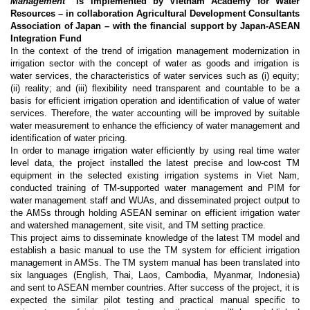
Management”
is implemented by Vietnam Academy for Water
Resources – in collaboration Agricultural Development Consultants
Association of Japan – with the financial support by Japan-ASEAN
Integration Fund
In the context of the trend of irrigation management modernization in
irrigation sector with the concept of water as goods and irrigation is
water services, the characteristics of water services such as (i) equity;
(ii) reality; and (iii) flexibility need transparent and countable to be a
basis for efficient irrigation operation and identification of value of water
services. Therefore, the water accounting will be improved by suitable
water measurement to enhance the efficiency of water management and
identification of water pricing.
In order to manage irrigation water efficiently by using real time water
level data, the project installed the latest precise and low-cost TM
equipment in the selected existing irrigation systems in Viet Nam,
conducted training of TM-supported water management and PIM for
water management staff and WUAs, and disseminated project output to
the AMSs through holding ASEAN seminar on efficient irrigation water
and watershed management, site visit, and TM setting practice.
This project aims to disseminate knowledge of the latest TM model and
establish a basic manual to use the TM system for efficient irrigation
management in AMSs. The TM system manual has been translated into
six languages (English, Thai, Laos, Cambodia, Myanmar, Indonesia)
and sent to ASEAN member countries. After success of the project, it is
expected the similar pilot testing and practical manual specific to