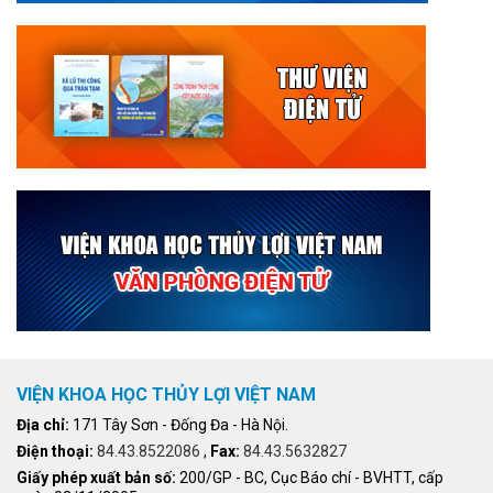
VIỆN KHOA HỌC THỦY LỢI VIỆT NAM
Địa chỉ:
171 Tây Sơn - Đống Đa - Hà Nội.
Điện thoại:
84.43.8522086
,
Fax:
84.43.5632827
Giấy phép xuất bản số:
200/GP - BC, Cục Báo chí - BVHTT, cấp