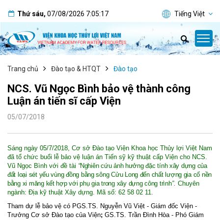
Thứ sáu
,
07/08/2026
7:05:18
Tiếng Việt
Trang chủ
Đào tạo & HTQT
Đào tạo
NCS. Vũ Ngọc Bình bảo vệ thành công
Luận án tiến sĩ cấp Viện
05/07/2018
Sáng ngày 05/7/2018, Cơ sở Đào tạo Viện Khoa học Thủy lợi Việt Nam
đã tổ chức buổi lễ bảo vệ luận án Tiến sỹ kỹ thuật cấp Viện cho NCS.
Vũ Ngọc Bình với đề tài
“
Nghiên cứu ảnh hưởng đặc tính xây dựng của
đất loại sét yếu vùng đồng bằng sông Cửu Long đến chất lượng gia cố nền
bằng xi măng kết hợp với phụ gia trong xây dựng công trình
”.
Chuyên
ngành: Địa kỹ thuật Xây dựng. Mã số: 62 58 02 11.
Tham dự lễ bảo vệ có
PGS.TS. Nguyễn Vũ Việt - Giám đốc Viện -
Trưởng Cơ sở Đào tạo của Viện
;
GS.TS. Trần
Đình Hòa - Phó Giám