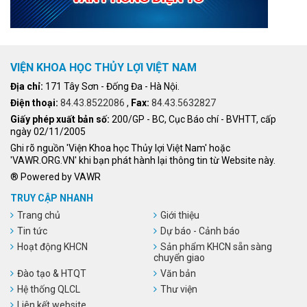
VIỆN KHOA HỌC THỦY LỢI VIỆT NAM
Địa chỉ:
171 Tây Sơn - Đống Đa - Hà Nội.
Điện thoại:
84.43.8522086
,
Fax:
84.43.5632827
Giấy phép xuất bản số:
200/GP - BC, Cục Báo chí - BVHTT, cấp
ngày 02/11/2005
Ghi rõ nguồn 'Viện Khoa học Thủy lợi Việt Nam' hoặc
'VAWR.ORG.VN' khi bạn phát hành lại thông tin từ Website này.
® Powered by VAWR
TRUY CẬP NHANH
Trang chủ
Giới thiệu
Tin tức
Dự báo - Cảnh báo
Hoạt động KHCN
Sản phẩm KHCN sẵn sàng
chuyển giao
Đào tạo & HTQT
Văn bản
Hệ thống QLCL
Thư viện
Liên kết website