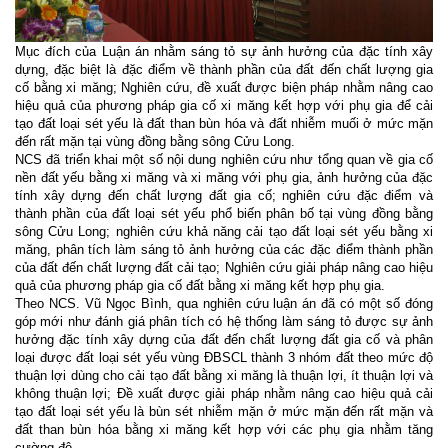
Mục đích của Luận án nhằm sáng tỏ sự ảnh hưởng của đặc tính xây
dựng, đặc biệt là đặc điểm về thành phần của đất đến chất lượng gia
cố bằng xi măng; Nghiên cứu, đề xuất được biện pháp nhằm nâng cao
hiệu quả của phương pháp gia cố xi măng kết hợp với phụ gia để cải
tạo đất loại sét yếu là đất than bùn hóa và đất nhiễm muối ở mức mặn
đến rất mặn tại vùng đồng bằng sông Cửu Long.
NCS đã triển khai một số nội dung nghiên cứu như tổng quan về gia cố
nền đất yếu bằng xi măng và xi măng với phụ gia, ảnh hưởng của đặc
tính xây dựng đến chất lượng đất gia cố; nghiên cứu đặc điểm và
thành phần của đất loại sét yếu phổ biến phân bố tại vùng đồng bằng
sông Cửu Long; nghiên cứu khả năng cải tạo đất loại sét yếu bằng xi
măng, phân tích làm sáng tỏ ảnh hưởng của các đặc điểm thành phần
của đất đến chất lượng đất cải tạo; Nghiên cứu giải pháp nâng cao hiệu
quả của phương pháp gia cố đất bằng xi măng kết hợp phụ gia.
Theo NCS. Vũ Ngọc Bình, qua nghiên cứu luận án đã có một số đóng
góp mới như đánh giá phân tích có hệ thống làm sáng tỏ được sự ảnh
hưởng đặc tính xây dựng của đất đến chất lượng đất gia cố và phân
loại được đất loại sét yếu vùng ĐBSCL thành 3 nhóm đất theo mức độ
thuận lợi dùng cho cải tạo đất bằng xi măng là thuận lợi, ít thuận lợi và
không thuận lợi; Đề xuất được giải pháp nhằm nâng cao hiệu quả cải
tạo đất loại sét yếu là bùn sét nhiễm mặn ở mức mặn đến rất mặn và
đất than bùn hóa bằng xi măng kết hợp với các phụ gia nhằm tăng
cường độ.