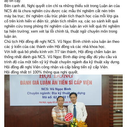
độ tin cậy.
Bên cạnh đó, Nghị quyết còn chỉ ra những thiếu sót trong Luận án của
NCS đó là chưa nghiên cứu được các mẫu thí nghiệm cắt nén trên
máy ba trục; thí nghiệm cấu trúc phân tích thạch học của mỗi lớp gia
cố trên kính hiển vi điện tử, phân tích nhiễm xạ; các so sánh kết quả
nghiên cứu trong phòng thí nghiệm của luận án với kết quả thí nghiệm
tại hiện trường; xem xét lại lỗi chính tả, thuật ngữ chuyên môn trong
luận án.
Chủ tịch Hội đồng đề nghị NCS. Vũ Ngọc Bình chỉnh sửa luận án theo
các ý kiến của các thành viên Hội đồng và các nhà khoa học.
Với kết quả bỏ phiếu kính với 7/7 tán thành, Hội đồng chấm luận án
thống nhất đánh giá NCS. Vũ Ngọc Bình đáp ứng đầy đủ yêu cầu và
trình độ của một tiến sỹ kỹ thuật chuyên ngành địa kỹ thuật xây dựng.
Hội đồng đề nghị Viện công nhận và cấp bằng tiến sỹ cấp Viện.
Hội đồng nhất trí 100% thông qua nghị quyết.