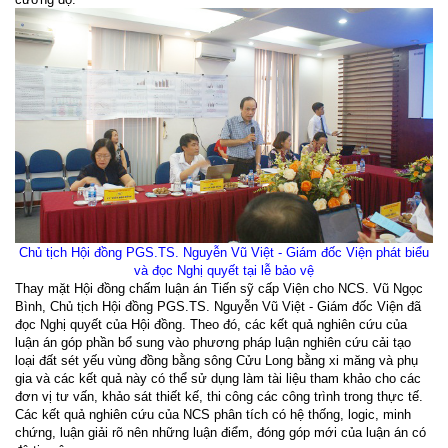
Chủ tịch Hội đồng PGS.TS. Nguyễn Vũ Việt - Giám đốc Viện phát biểu
và đọc Nghị quyết tại lễ bảo vệ
Thay mặt Hội đồng chấm luận án Tiến sỹ cấp Viện cho NCS. Vũ Ngọc
Bình, Chủ tịch Hội đồng PGS.TS. Nguyễn Vũ Việt - Giám đốc Viện đã
đọc Nghị quyết của Hội đồng. Theo đó, các kết quả nghiên cứu của
luận án góp phần bổ sung vào phương pháp luận nghiên cứu cải tạo
loại đất sét yếu vùng đồng bằng sông Cửu Long bằng xi măng và phụ
gia và các kết quả này có thể sử dụng làm tài liệu tham khảo cho các
đơn vị tư vấn, khảo sát thiết kế, thi công các công trình trong thực tế.
Các kết quả nghiên cứu của NCS phân tích có hệ thống, logic, minh
chứng, luận giải rõ nên những luận điểm, đóng góp mới của luận án có