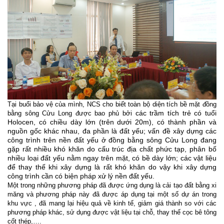
Tại buổi bảo vệ của mình, NCS cho biết toàn bộ diện tích bề mặt đồng
các trầm tích trẻ có tuổi
bằng sông Cửu Long được bao phủ bởi
Holocen, có chiều dày lớn (trên dưới 20m), có thành phần và
nguồn gốc khác nhau, đa phần là đất yếu; vấn đề xây dựng các
công trình trên nền đất yếu ở đồng bằng sông Cửu Long đang
gặp rất nhiều khó khăn do cấu trúc địa chất phức tạp, phân bố
nhiều loại đất yếu nằm ngay trên mặt, có bề dày lớn; các vật liệu
để thay thế khi xây dựng là rất khó khăn do vậy khi xây dựng
công trình cần có biện pháp xử lý nền đất yếu.
Một trong những phương pháp đã được ứng dụng là cải tạo đất bằng xi
măng và phương pháp này đã được áp dụng tại một số dự án trong
khu vực , đã mang lại hiệu quả về kinh tế, giảm giá thành so với các
phương pháp khác, sử dụng được vật liệu tại chỗ, thay thế cọc bê tông
cốt thép,….