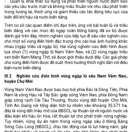
- Quản lý, khai thác sử dụng và phát triển nguồn nước đảm bảo
các yêu cầu trước mắt và không mâu thuẫn với nhu cầu phát triển
trong tương lai, thích ứng và giảm thiểu các tác động tiêu cực của
biến đổi khí hậu và nước biển dâng.
Trên cơ sở các quan điểm chỉ đạo trên, ứng với bài toán lũ và triều
biển dâng với các mức độ ngập toàn Đồng bằng đã sơ bộ được
đánh giá trên đây, nhóm nghiên cứu tiếp tục đi sâu vào nghiên cứu
cho một số vùng điển hình đặc trưng cho các loại ảnh hưởng khác
nhau (ngập triều và ngập lũ). Hai vùng nghiên cứu điển hình được
lựa chọn (1) vùng ngập lũ Nam Vàm Nao, và (2) vùng ngập triều
ven biển Nam Mang Thít, sẽ được giới thiệu dưới đây. Các giải pháp
cho vùng điển hình được đề xuất theo hướng thích nghi dần với điều
kiện nước biển dâng.
III.2 Nghiên cứu điển hình vùng ngập lũ sâu Nam Vàm Nao,
huyện Chợ Mới
Vùng Nam Vàm Nao được bao bọc bởi phía Bắc là Sông Tiền, Phía
Nam là sông Hậu và Tây Bắc giáp sông Vàm Nao, phía Đông Nam
giáp sông rạch Cái Tàu Thượng, thuộc vùng đất huyện Chợ Mới,
Tỉnh An Giang với tổng diện tích tự nhiên vào khoảng 35.571 ha,
đây là vùng đất màu mỡ của ĐBSCL, lại thuận lợi về nguồn nước và
điều kiện khí hậu ôn hòa, rất thuận lợi cho phát triển nông nghiệp.
Tuy nhiên, vùng dự án nằm trong vùng ngập sâu ở Đồng Bằng
Sông Cửu Long (ĐBSCL), chịu tác động của lũ lụt hàng năm, gây
thiệt hại nhiều về người và tài sản, gây khó khăn cho phát triển