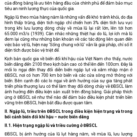
của đồng bằng là ưu tiên hàng đầu của chính phủ để đảm bảo mục
tiêu an ninh lương thực của quốc gia.
Ngập lũ theo mùa hàng năm là những vấn đề khó tránh khỏi, do địa
hình thấp trũng, diện tích ngập chỉ chiến hơn 3% diện tích lưu vực
trong khi lưu lượng dòng chảy về mùa lũ lại rất lớn, lên tới hơn
65.000 m3/s (1939). Cân nhắc những thiệt hại do lũ, lợi ích mà lũ
đem lại cũng như những băn khoăn về các tác động liên quan đến
việc bảo vệ lũ, hiện nay ‘Sống chung với lũ’ vẫn là giải pháp, chỉ số ít
diện tích được bảo vệ triệt để.
Kịch bản quốc gia về biến đổi khí hậu của Việt Nam cho thấy, nước
biển dâng đến 2100 theo kịch bản cao có thể lên đến 100cm. Đây là
mối lo ngại đến thay đổi diễn biến ngập lụt và xâm nhập mặn ở
ĐBSCL nơi có hơn 700 km bờ biển và các cửa sông mở thông với
biển. Bên cạnh đó các lo ngại về ảnh hưởng của sự gia tăng phát
triển phía thượng lưu có thể làm thay đổi dòng chảy về ĐBSCL làm
ảnh hưởng đến điều kiện sản xuất trên đồng bằng. Giải pháp thích
ứng ở ĐBSCL sẽ như thế nào để đảm bảo điều kiện phát triển bền
vững trên ĐBSCL hiện bắt đầu được quan tâm.
II. Ngập lũ, triều trên ĐBSCL trong điều kiện hiện trạng và trong
bối cảnh biến đổi khí hậu – nước biển dâng
II.1. Hiện trạng ngập lũ và triều cường ở ĐBSCL
ĐBSCL bị ảnh hưởng của lũ lụt hàng năm, về mùa lũ, lưu lượng