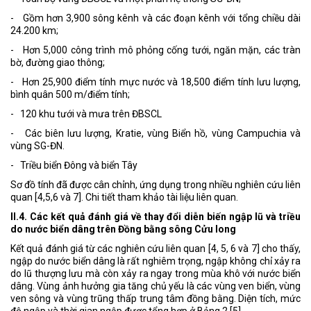
- Gồm hơn 3,900 sông kênh và các đoạn kênh với tổng chiều dài
24.200 km;
- Hơn 5,000 công trình mô phỏng cống tưới, ngăn mặn, các tràn
bờ, đường giao thông;
- Hơn 25,900 điểm tính mực nước và 18,500 điểm tính lưu lượng,
bình quân 500 m/điểm tính;
- 120 khu tưới và mưa trên ĐBSCL
- Các biên lưu lượng, Kratie, vùng Biển hồ, vùng Campuchia và
vùng SG-ĐN.
- Triều biển Đông và biển Tây
Sơ đồ tính đã được cân chỉnh, ứng dụng trong nhiều nghiên cứu liên
quan [4,5,6 và 7]. Chi tiết tham khảo tài liệu liên quan.
II.4. Các kết quả đánh giá về thay đổi diễn biến ngập lũ và triều
do nước biển dâng trên Đồng bằng sông Cửu long
Kết quả đánh giá từ các nghiên cứu liên quan [4, 5, 6 và 7] cho thấy,
ngập do nước biển dâng là rất nghiêm trọng, ngập không chỉ xảy ra
do lũ thượng lưu mà còn xảy ra ngay trong mùa khô với nước biển
dâng. Vùng ảnh hưởng gia tăng chủ yếu là các vùng ven biển, vùng
ven sông và vùng trũng thấp trung tâm đồng bằng. Diện tích, mức
độ ngập và thời gian ngập được tổng hợp ở Bảng 2 [5].