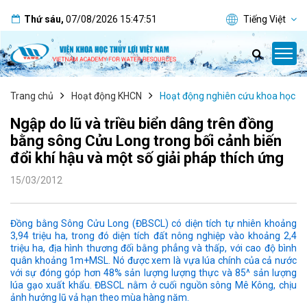
Thứ sáu
,
07/08/2026
15:47:52
Tiếng Việt
Trang chủ
Hoạt động KHCN
Hoạt động nghiên cứu khoa học
Ngập do lũ và triều biển dâng trên đồng
bằng sông Cửu Long trong bối cảnh biến
đổi khí hậu và một số giải pháp thích ứng
15/03/2012
Đồng bằng Sông Cửu Long (ĐBSCL) có diện tích tự nhiên khoảng
3,94 triệu ha, trong đó diện tích đất nông nghiệp vào khoảng 2,4
triệu ha, địa hình thương đối bằng phẳng và thấp, với cao độ bình
quân khoảng 1m+MSL. Nó được xem là vựa lúa chính của cả nước
với sự đóng góp hơn 48% sản lượng lượng thực và 85^ sản lượng
lúa gạo xuất khẩu. ĐBSCL nằm ở cuối nguồn sông Mê Kông, chịu
ảnh hưởng lũ vả hạn theo mùa hàng năm.