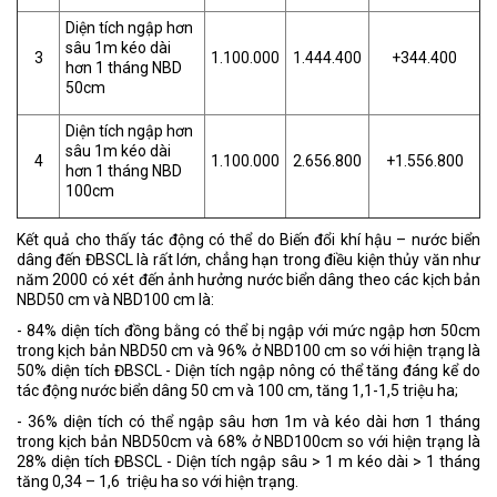
Diện tích ngập hơn
sâu 1m kéo dài
3
1.100.000
1.444.400
+344.400
hơn 1 tháng NBD
50cm
Diện tích ngập hơn
sâu 1m kéo dài
4
1.100.000
2.656.800
+1.556.800
hơn 1 tháng NBD
100cm
Kết quả cho thấy tác động có thể do Biến đổi khí hậu – nước biển
dâng đến ĐBSCL là rất lớn, chẳng hạn trong điều kiện thủy văn như
năm 2000 có xét đến ảnh hưởng nước biển dâng theo các kịch bản
NBD50 cm và NBD100 cm là:
- 84% diện tích đồng bằng có thể bị ngập với mức ngập hơn 50cm
trong kịch bản NBD50 cm và 96% ở NBD100 cm so với hiện trạng là
50% diện tích ĐBSCL - Diện tích ngập nông có thể tăng đáng kể do
tác động nước biển dâng 50 cm và 100 cm, tăng 1,1-1,5 triệu ha;
- 36% diện tích có thể ngập sâu hơn 1m và kéo dài hơn 1 tháng
trong kịch bản NBD50cm và 68% ở NBD100cm so với hiện trạng là
28% diện tích ĐBSCL - Diện tích ngập sâu > 1 m kéo dài > 1 tháng
tăng 0,34 – 1,6 triệu ha so với hiện trạng.