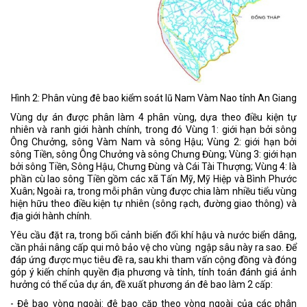
Hình 2: Phân vùng đê bao kiểm soát lũ Nam Vàm Nao tỉnh An Giang
Vùng dự án được phân làm 4 phân vùng, dựa theo điều kiện tự
nhiên và ranh giới hành chính, trong đó Vùng 1: giới hạn bởi sông
Ông Chưởng, sông Vàm Nam và sông Hậu; Vùng 2: giới hạn bởi
sông Tiền, sông Ông Chưởng và sông Chưng Đùng; Vùng 3: giới hạn
bởi sông Tiền, Sông Hậu, Chưng Đùng và Cái Tài Thượng; Vùng 4: là
phần cù lao sông Tiền gồm các xã Tấn Mỹ, Mỹ Hiệp và Bình Phước
Xuân; Ngoài ra, trong mỗi phân vùng được chia làm nhiều tiểu vùng
hiện hữu theo điều kiện tự nhiên (sông rạch, đường giao thông) và
địa giới hành chính.
Yêu cầu đặt ra, trong bối cảnh biến đổi khí hậu và nước biển dâng,
cần phải nâng cấp qui mô bảo vệ cho vùng ngập sâu này ra sao. Để
đáp ứng được mục tiêu đề ra, sau khi tham vấn cộng đồng và đóng
góp ý kiến chính quyền địa phương và tỉnh, tính toán đánh giá ảnh
hưởng có thể của dự án, đề xuất phương án đê bao làm 2 cấp:
- Đê bao vòng ngoài: đê bao cặp theo vòng ngoài của các phân