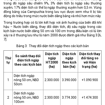
trong đó ngập sâu chiếm 9%, 3% diện tích bị ngập sâu thường
xuyên; 17% diện tích có thể bị ngập thường xuyên hơn 0,5 m. Vùng
đồng bằng của Campuchia trong lưu vực được xem như ít bị tác
động do triều trong mức nước biển dâng bằng và nhỏ hơn mức này.
Trong trường hợp có lũ lớn kết hợp với ảnh hưởng của biến đổi khí
hậu – Nước biển dâng, thay đổi diện tích, độ sâu ngập trong các
kịch bản nước biển dâng 50 cm và 100 cm trong điều kiện có lũ lớn
xảy ra ở thượng lưu như lũ năm 2000 được đánh giá như Bảng 3 [6,
7].
Bảng 3: Thay đổi diện tích ngập theo các kịch bản
Diện tích
Diện tích
Diện tích thay
So sánh thay đổi
Thứ
ngập
ngập
đổi tăng so
diện tích ngập
tự
HT2000
theo kịch
với Hiện
theo các kịch bản
(ha)
bản (ha)
trạng (ha)
Diện tích ngập
1
nông 50 cm, NBD
2.300.000
3.390.000
+1.090.900
50cm
Diện tích ngập
2
nông 50 cm, NBD
2.300.000
3.774.300
+1.474.300
100cm