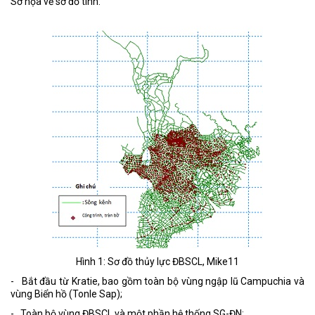
Sơ họa về sơ đồ tính:
Hình 1: Sơ đồ thủy lực ĐBSCL, Mike11
- Bắt đầu từ Kratie, bao gồm toàn bộ vùng ngập lũ Campuchia và
vùng Biển hồ (Tonle Sap);
- Toàn bộ vùng ĐBSCL và một phần hệ thống SG-ĐN;