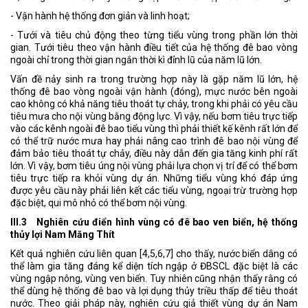
- Vận hành hệ thống đơn giản và linh hoạt;
- Tưới và tiêu chủ động theo từng tiểu vùng trong phần lớn thời
gian. Tưới tiêu theo vận hành điều tiết của hệ thống đê bao vòng
ngoài chỉ trong thời gian ngắn thời kì đỉnh lũ của năm lũ lớn.
Vấn đề nảy sinh ra trong trường hợp này là gặp năm lũ lớn, hệ
thống đê bao vòng ngoài vận hành (đóng), mực nước bên ngoài
cao không có khả năng tiêu thoát tự chảy, trong khi phải có yêu cầu
tiêu mưa cho nội vùng bằng động lực. Vì vậy, nếu bơm tiêu trực tiếp
vào các kênh ngoài đê bao tiểu vùng thì phải thiết kế kênh rất lớn để
có thể trữ nước mưa hay phải nâng cao trình đê bao nội vùng để
đảm bảo tiêu thoát tự chảy, điều này dẫn đến gia tăng kinh phí rất
lớn. Vì vậy, bơm tiêu úng nội vùng phải lựa chọn vị trí để có thể bơm
tiêu trực tiếp ra khỏi vùng dự án. Những tiểu vùng khó đáp ứng
được yêu cầu này phải liên kết các tiểu vùng, ngoại trừ trường hợp
đặc biệt, qui mô nhỏ có thể bơm nội vùng.
III.3 Nghiên cứu điển hình vùng có đê bao ven biển, hệ thống
thủy lợi Nam Măng Thít
Kết quả nghiên cứu liên quan [4,5,6,7] cho thấy, nước biển dâng có
thể làm gia tăng đáng kể diện tích ngập ở ĐBSCL đặc biệt là các
vùng ngập nông, vùng ven biển. Tuy nhiên cũng nhận thấy rằng có
thể dùng hệ thống đê bao và lợi dụng thủy triều thấp để tiêu thoát
nước. Theo giải pháp này, nghiên cứu giả thiết vùng dự án Nam