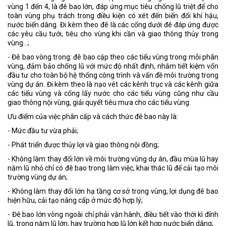
vùng 1 đến 4, là đê bao lớn, đáp ứng mục tiêu chống lũ triệt để cho
toàn vùng phụ trách trong điều kiện có xét đến biến đổi khí hậu,
nước biển dâng. Đi kèm theo đê là các cống dưới đê đáp ứng được
các yêu cầu tưới, tiêu cho vùng khi cần và giao thông thủy trong
vùng…;
- Đê bao vòng trong: đê bao cặp theo các tiểu vùng trong mỗi phân
vùng, đảm bảo chống lũ với mức độ nhất định, nhằm tiết kiệm vốn
đầu tư cho toàn bộ hệ thống công trình và vấn đề môi trường trong
vùng dự án. Đi kèm theo là nạo vét các kênh trục và các kênh giữa
các tiểu vùng và cống lấy nước cho các tiểu vùng cũng như cầu
giao thông nội vùng, giải quyết tiêu mưa cho các tiểu vùng.
Ưu điểm của việc phân cấp và cách thức đê bao này là:
- Mức đầu tư vừa phải;
- Phát triển được thủy lợi và giao thông nội đồng;
- Không làm thay đổi lớn về môi trường vùng dự án, đầu mùa lũ hay
năm lũ nhỏ chỉ có đê bao trong làm việc, khai thác lũ để cải tạo môi
trường vùng dự án;
- Không làm thay đổi lớn hạ tầng cơ sở trong vùng, lợi dụng đê bao
hiện hữu, cải tạo nâng cấp ở mức độ hợp lý;
- Đê bao lớn vòng ngoài chỉ phải vận hành, điều tiết vào thời kì đỉnh
lũ, trong năm lũ lớn, hay trường hợp lũ lớn kết hợp nước biển dâng;