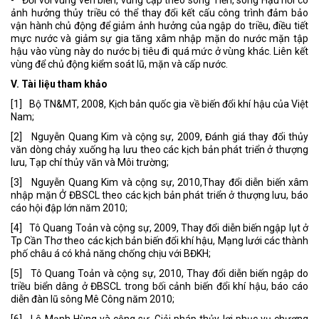
ảnh hưởng thủy triều có thể thay đổi kết cấu công trình đảm bảo
vận hành chủ động để giảm ảnh hưởng của ngập do triều, điều tiết
mực nước và giảm sự gia tăng xâm nhập mặn do nước mặn tập
hậu vào vùng này do nước bị tiêu đi quá mức ở vùng khác. Liên kết
vùng để chủ động kiểm soát lũ, mặn và cấp nước.
V. Tài liệu tham khảo
[1] Bộ TN&MT, 2008, Kịch bản quốc gia về biến đổi khí hậu của Việt
Nam;
[2] Nguyễn Quang Kim và cộng sự, 2009, Đánh giá thay đổi thủy
văn dòng chảy xuống hạ lưu theo các kịch bản phát triển ở thượng
lưu, Tạp chí thủy văn và Môi trường;
[3] Nguyễn Quang Kim và cộng sự, 2010,Thay đổi diễn biến xâm
nhập mặn Ở ĐBSCL theo các kịch bản phát triển ở thượng lưu, báo
cáo hội đập lớn năm 2010;
[4] Tô Quang Toản và cộng sự, 2009, Thay đổi diễn biến ngập lụt ở
Tp Cần Thơ theo các kịch bản biến đổi khí hậu, Mạng lưới các thành
phố châu á có khả năng chống chịu với BĐKH;
[5] Tô Quang Toản và cộng sự, 2010, Thay đổi diễn biến ngập do
triều biển dâng ở ĐBSCL trong bối cảnh biến đổi khí hậu, báo cáo
diễn đàn lũ sông Mê Công năm 2010;
[6] Lê Mạnh Hùng và cộng sự, Giải pháp thủy lợi phục vụ chương