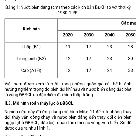
Bảng 1: Nước biển dâng (cm) theo các kịch bản BĐKH so với thời kỳ
1980-1999
Các mốc
Kịch bản
2020
2030
2040
2050
Thấp (B1)
11
17
23
28
Trung bình (B2)
12
17
23
30
Cao (A1FI)
12
17
24
33
Việt nam được xem là một trong những quốc gia có thể bị ảnh
hưởng nghiêm trọng do biến đổi khí hậu và nước biển dâng đặc biệt
là vùng ĐBSCL do đặc điểm địa hình thấp trũng.
II.3. Mô hình toán thủy lực ở ĐBSCL
Nghiên cứu này đã ứng dụng mô hình Mike 11 để mô phỏng thay
đổi thủy văn dòng chảy và nước biển dâng đến thay đổi diễn biến
ngập lụt ở ĐBSCL, đặc biệt quan tâm tới các vùng ven biển. Sơ đồ
được đưa ra như Hình 1.