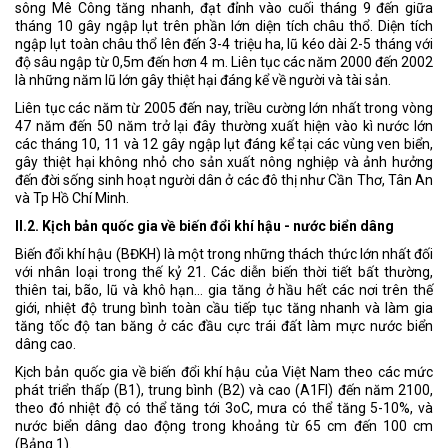
sông Mê Công tăng nhanh, đạt đỉnh vào cuối tháng 9 đến giữa
tháng 10 gây ngập lụt trên phần lớn diện tích châu thổ. Diện tích
ngập lụt toàn châu thổ lên đến 3-4 triệu ha, lũ kéo dài 2-5 tháng với
độ sâu ngập từ 0,5m đến hơn 4 m. Liên tục các năm 2000 đến 2002
là những năm lũ lớn gây thiệt hại đáng kể về người và tài sản.
Liên tục các năm từ 2005 đến nay, triều cường lớn nhất trong vòng
47 năm đến 50 năm trở lại đây thường xuất hiện vào kì nước lớn
các tháng 10, 11 và 12 gây ngập lụt đáng kể tại các vùng ven biển,
gây thiệt hại không nhỏ cho sản xuất nông nghiệp và ảnh hưởng
đến đời sống sinh hoạt người dân ở các đô thị như Cần Thơ, Tân An
và Tp Hồ Chí Minh.
II.2. Kịch bản quốc gia về biến đổi khí hậu - nước biển dâng
Biến đổi khí hậu (BĐKH) là một trong những thách thức lớn nhất đối
với nhân loại trong thế kỷ 21. Các diễn biến thời tiết bất thường,
thiên tai, bão, lũ và khô hạn… gia tăng ở hầu hết các nơi trên thế
giới, nhiệt độ trung bình toàn cầu tiếp tục tăng nhanh và làm gia
tăng tốc độ tan băng ở các đầu cực trái đất làm mực nước biển
dâng cao.
Kịch bản quốc gia về biến đổi khí hậu của Việt Nam theo các mức
phát triển thấp (B1), trung bình (B2) và cao (A1FI) đến năm 2100,
theo đó nhiệt độ có thể tăng tới 3oC, mưa có thể tăng 5-10%, và
nước biển dâng dao động trong khoảng từ 65 cm đến 100 cm
(Bảng 1).