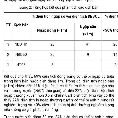
Bảng 2: Tổng hợp kết quả phân tích các kịch bản
% diện tích ngập so với diện tích ĐBSCL
% diện 
TT
Kịch bản
Ngập sâu
Ngập nông (<1m)
<50% thờ
(>1m)
3
NBD1m
28
41
26
2
NBD50
25
9
14
1
HT05
8
2
Kết quả cho thấy, 69% diện tích đồng bằng có thể bị ngập do triều
trong kịch bản nước biển dâng 1m. Trong đó, diện tích ngập sâu
(>1m) chiếm đến 41% diện tích, hơn thế nữa thời gian bị ngập sâu
và thường xuyên (>50% thời gian) có đến 22% diện tích; Diện tích
ngập thường xuyên hơn 0,5m chiếm 62% diện tích. Như vậy có thể
thấy 22% diện tích bị ngập thường xuyên có thể bị ảnh hưởng rất
nghiêm trọng và 40% diện tích khác bị ảnh hưởng nghiêm trọng
nếu không có giải pháp thích ứng.
Trong nước biển dâng 50 cm, 34% diện tích có thể bị ảnh hưởng,