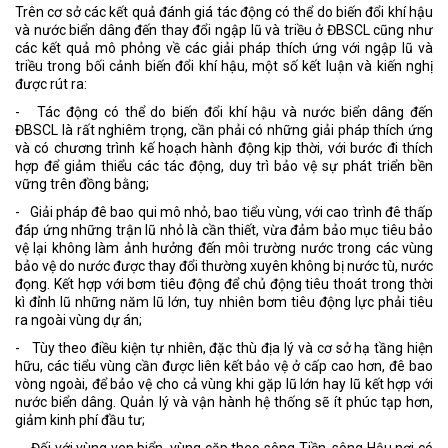
Trên cơ sở các kết quả đánh giá tác động có thể do biến đổi khí hậu
và nước biển dâng đến thay đổi ngập lũ và triều ở ĐBSCL cũng như
các kết quả mô phỏng về các giải pháp thích ứng với ngập lũ và
triều trong bối cảnh biến đổi khí hậu, một số kết luận và kiến nghị
được rút ra:
- Tác động có thể do biến đổi khí hậu và nước biển dâng đến
ĐBSCL là rất nghiêm trọng, cần phải có những giải pháp thích ứng
và có chương trình kế hoạch hành động kịp thời, với bước đi thích
hợp để giảm thiểu các tác động, duy trì bảo vệ sự phát triển bền
vững trên đồng bằng;
- Giải pháp đê bao qui mô nhỏ, bao tiểu vùng, với cao trình đê thấp
đáp ứng những trận lũ nhỏ là cần thiết, vừa đảm bảo mục tiêu bảo
vệ lại không làm ảnh hưởng đến môi trường nước trong các vùng
bảo vệ do nước được thay đổi thường xuyên không bị nước tù, nước
đọng. Kết hợp với bơm tiêu động để chủ động tiêu thoát trong thời
kì đỉnh lũ những năm lũ lớn, tuy nhiên bơm tiêu động lực phải tiêu
ra ngoài vùng dự án;
- Tùy theo điều kiện tự nhiên, đặc thù địa lý và cơ sở hạ tầng hiện
hữu, các tiểu vùng cần được liên kết bảo vệ ở cấp cao hơn, đê bao
vòng ngoài, để bảo vệ cho cả vùng khi gặp lũ lớn hay lũ kết hợp với
nước biển dâng. Quản lý và vận hành hệ thống sẽ ít phúc tạp hơn,
giảm kinh phí đầu tư;
- Đối với vùng ven biển, vùng cặp theo sông Tiền, sông Hậu nơi có