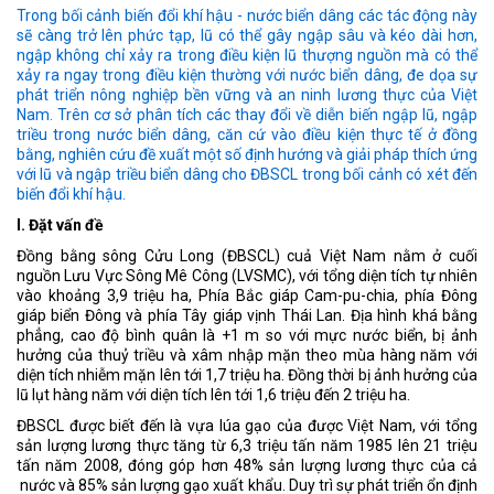
Trong bối cảnh biến đổi khí hậu - nước biển dâng các tác động này
sẽ càng trở lên phức tạp, lũ có thể gây ngập sâu và kéo dài hơn,
ngập không chỉ xảy ra trong điều kiện lũ thượng nguồn mà có thể
xảy ra ngay trong điều kiện thường với nước biển dâng, đe dọa sự
phát triển nông nghiệp bền vững và an ninh lương thực của Việt
Nam. Trên cơ sở phân tích các thay đổi về diễn biến ngập lũ, ngập
triều trong nước biển dâng, căn cứ vào điều kiện thực tế ở đồng
bằng, nghiên cứu đề xuất một số định hướng và giải pháp thích ứng
với lũ và ngập triều biển dâng cho ĐBSCL trong bối cảnh có xét đến
biến đổi khí hậu.
I. Đặt vấn đề
Đồng bằng sông Cửu Long (ĐBSCL) cuả Việt Nam nằm ở cuối
nguồn Lưu Vực Sông Mê Công (LVSMC), với tổng diện tích tự nhiên
vào khoảng 3,9 triệu ha, Phía Bắc giáp Cam-pu-chia, phía Đông
giáp biển Đông và phía Tây giáp vịnh Thái Lan. Địa hình khá bằng
phẳng, cao độ bình quân là +1 m so với mực nước biển, bị ảnh
hưởng của thuỷ triều và xâm nhập mặn theo mùa hàng năm với
diện tích nhiễm mặn lên tới 1,7 triệu ha. Đồng thời bị ảnh hưởng của
lũ lụt hàng năm với diện tích lên tới 1,6 triệu đến 2 triệu ha.
ĐBSCL được biết đến là vựa lúa gạo của được Việt Nam, với tổng
sản lượng lương thực tăng từ 6,3 triệu tấn năm 1985 lên 21 triệu
tấn năm 2008, đóng góp hơn 48% sản lượng lương thực của cả
nước và 85% sản lượng gạo xuất khẩu. Duy trì sự phát triển ổn định