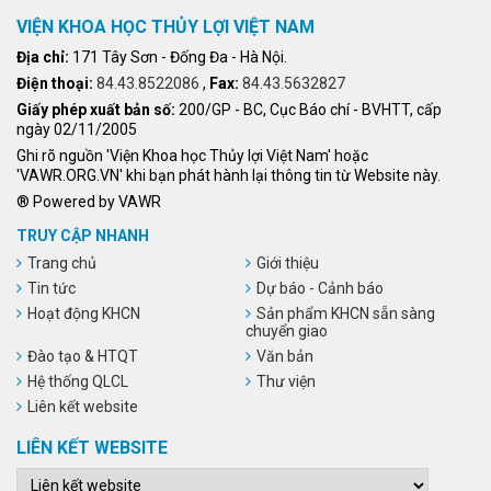
VIỆN KHOA HỌC THỦY LỢI VIỆT NAM
Địa chỉ:
171 Tây Sơn - Đống Đa - Hà Nội.
Điện thoại:
84.43.8522086
,
Fax:
84.43.5632827
Giấy phép xuất bản số:
200/GP - BC, Cục Báo chí - BVHTT, cấp
ngày 02/11/2005
Ghi rõ nguồn 'Viện Khoa học Thủy lợi Việt Nam' hoặc
'VAWR.ORG.VN' khi bạn phát hành lại thông tin từ Website này.
® Powered by VAWR
TRUY CẬP NHANH
Trang chủ
Giới thiệu
Tin tức
Dự báo - Cảnh báo
Hoạt động KHCN
Sản phẩm KHCN sẵn sàng
chuyển giao
Đào tạo & HTQT
Văn bản
Hệ thống QLCL
Thư viện
Liên kết website
LIÊN KẾT WEBSITE