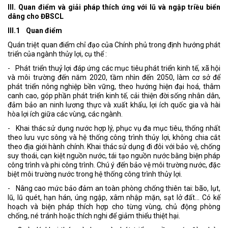
III. Quan điểm và giải pháp thích ứng với lũ và ngập triều biển
dâng cho ĐBSCL
III.1 Quan điểm
Quán triệt quan điểm chỉ đạo của Chính phủ trong định hướng phát
triển của ngành thủy lợi, cụ thể :
- Phát triển thuỷ lợi đáp ứng các mục tiêu phát triển kinh tế, xã hội
và môi trường đến năm 2020, tầm nhìn đến 2050, làm cơ sở để
phát triển nông nghiệp bền vững, theo hướng hiện đại hoá, thâm
canh cao, góp phần phát triển kinh tế, cải thiện đời sống nhân dân,
đảm bảo an ninh lương thực và xuất khẩu, lợi ích quốc gia và hài
hòa lợi ích giữa các vùng, các ngành.
- Khai thác sử dụng nước hợp lý, phục vụ đa mục tiêu, thống nhất
theo lưu vực sông và hệ thống công trình thủy lợi, không chia cắt
theo địa giới hành chính. Khai thác sử dụng đi đôi với bảo vệ, chống
suy thoái, cạn kiệt nguồn nước, tái tạo nguồn nước bằng biện pháp
công trình và phi công trình. Chú ý đến bảo vệ môi trường nước, đặc
biệt môi trường nước trong hệ thống công trình thủy lợi.
- Nâng cao mức bảo đảm an toàn phòng chống thiên tai: bão, lụt,
lũ, lũ quét, hạn hán, úng ngập, xâm nhập mặn, sạt lở đất... Có kế
hoạch và biện pháp thích hợp cho từng vùng, chủ động phòng
chống, né tránh hoặc thích nghi để giảm thiểu thiệt hại.