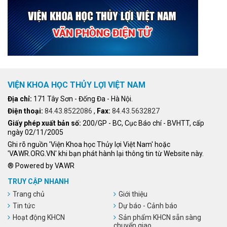
VIỆN KHOA HỌC THỦY LỢI VIỆT NAM
Địa chỉ:
171 Tây Sơn - Đống Đa - Hà Nội.
Điện thoại:
84.43.8522086
,
Fax:
84.43.5632827
Giấy phép xuất bản số:
200/GP - BC, Cục Báo chí - BVHTT, cấp
ngày 02/11/2005
Ghi rõ nguồn 'Viện Khoa học Thủy lợi Việt Nam' hoặc
'VAWR.ORG.VN' khi bạn phát hành lại thông tin từ Website này.
® Powered by VAWR
TRUY CẬP NHANH
Trang chủ
Giới thiệu
Tin tức
Dự báo - Cảnh báo
Hoạt động KHCN
Sản phẩm KHCN sẵn sàng
chuyển giao