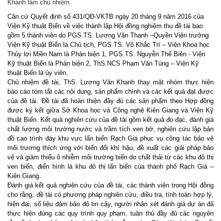
Khanh làm chủ nhiệm.
Căn cứ Quyết định số 431/QĐ-VKTB ngày 20 tháng 9 năm 2016 của
Viện Kỹ thuật Biển về việc thành lập
Hội đồng nghiệm thu đề tài bao
gồm
5
thành viên do
P
GS.TS
. Lương Văn Thanh –Quyền Viện trưởng
Viện Kỹ thuật Biển
là Chủ tịch
, PGS.TS. Võ Khắc Trí – Viện Khoa học
Thủy lợi Miền Nam là Phản biện 1, PGS.TS. Nguyễn Thế Biên - Viện
Kỹ thuật Biển là Phản biện 2, ThS.NCS Phạm Văn Tùng – Viện Kỹ
thuật Biển là ủy viên.
Chủ nhiệm đề tài, ThS. Lương Văn Khanh
thay mặt nhóm thực hiện
b
á
o cáo
tóm tắt các nội dung, sản phẩm chính và các kết quả đạt được
của đề tài. Đề tài đã hoàn thiện đầy đủ các sản phẩm theo Hợp đồng
được ký kết giữa Sở Khoa học và Công nghệ Kiên Giang và Viện Kỹ
thuật Biển. Kết quả nghiên cứu của đề tài gồm kết quả đo đạc, đánh giá
chất lượng môi trường nước và trầm tích ven bờ, nghiên cứu lập bản
đồ cao trình đáy khu vực lấn biển Rạch Giá phục vụ công tác bảo vệ
môi trương thích ứng với biển đổi khí hậu, đề xuất các giải pháp bảo
vệ và giảm thiểu ô nhiễm môi trường biển do chất thải từ các khu đô thị
ven biển, điển hình là khu đô thị lấn biển của thành phố Rạch Giá –
Kiên Giang.
Đánh giá kết quả nghiên cứu của
đề tài
, các thành viên trong Hội đồng
cho rằng, đề tài có
phương pháp nghiên cứu, điều tra, tính toán hợp lý,
hiện đại, số liệu đảm bảo độ tin cậy
,
người nhận xét đánh giá dự án đã
thực hiện đúng các quy trình quy phạm, tuân thủ đầy đủ các nguyên