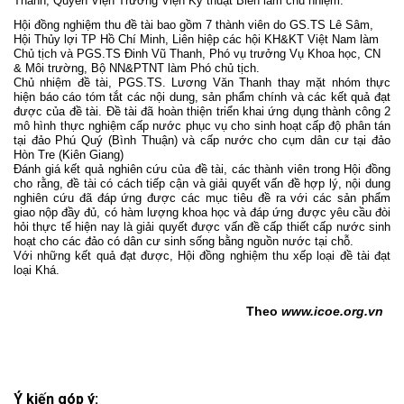
Thanh, Quyền Viện Trưởng Viện Kỹ thuật Biển làm chủ nhiệm.
Hội đồng nghiệm thu đề tài bao gồm 7 thành viên do GS.TS Lê Sâm,
Hội Thủy lợi TP Hồ Chí Minh, Liên hiệp các hội KH&KT Việt Nam làm
Chủ tịch và PGS.TS Đinh Vũ Thanh, Phó vụ trưởng Vụ Khoa học, CN
& Môi trường, Bộ NN&PTNT làm Phó chủ tịch.
Chủ nhiệm đề tài, PGS.TS. Lương Văn Thanh thay mặt nhóm thực
hiện báo cáo tóm tắt các nội dung, sản phẩm chính và các kết quả đạt
được của đề tài. Đề tài đã hoàn thiện triển khai ứng dụng thành công 2
mô hình thực nghiệm cấp nước phục vụ cho sinh hoạt cấp độ phân tán
tại đảo Phú Quý (Bình Thuận) và cấp nước cho cụm dân cư tại đảo
Hòn Tre (Kiên Giang)
Đánh giá kết quả nghiên cứu của đề tài, các thành viên trong Hội đồng
cho rằng, đề tài có cách tiếp cận và giải quyết vấn đề hợp lý, nội dung
nghiên cứu đã đáp ứng được các mục tiêu đề ra với các sản phẩm
giao nộp đầy đủ, có hàm lượng khoa học và đáp ứng được yêu cầu đòi
hỏi thực tế hiện nay là giải quyết được vấn đề cấp thiết cấp nước sinh
hoạt cho các đảo có dân cư sinh sống bằng nguồn nước tại chỗ.
Với những kết quả đạt được, Hội đồng nghiệm thu xếp loại đề tài đạt
loại Khá.
Theo
www.
icoe.org.vn
Ý kiến góp ý: