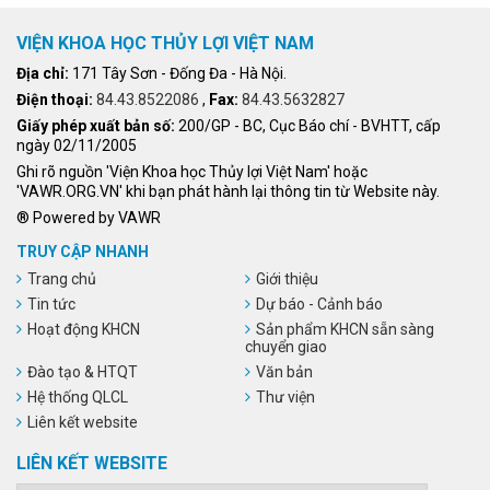
VIỆN KHOA HỌC THỦY LỢI VIỆT NAM
Địa chỉ:
171 Tây Sơn - Đống Đa - Hà Nội.
Điện thoại:
84.43.8522086
,
Fax:
84.43.5632827
Giấy phép xuất bản số:
200/GP - BC, Cục Báo chí - BVHTT, cấp
ngày 02/11/2005
Ghi rõ nguồn 'Viện Khoa học Thủy lợi Việt Nam' hoặc
'VAWR.ORG.VN' khi bạn phát hành lại thông tin từ Website này.
® Powered by VAWR
TRUY CẬP NHANH
Trang chủ
Giới thiệu
Tin tức
Dự báo - Cảnh báo
Hoạt động KHCN
Sản phẩm KHCN sẵn sàng
chuyển giao
Đào tạo & HTQT
Văn bản
Hệ thống QLCL
Thư viện
Liên kết website
LIÊN KẾT WEBSITE