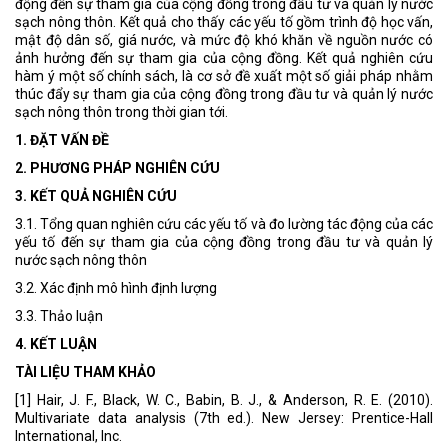
động đến sự tham gia của cộng đồng trong đầu tư và quản lý nước
sạch nông thôn. Kết quả cho thấy các yếu tố gồm trình độ học vấn,
mật độ dân số, giá nước, và mức độ khó khăn về nguồn nước có
ảnh hưởng đến sự tham gia của cộng đồng. Kết quả nghiên cứu
hàm ý một số chính sách, là cơ sở đề xuất một số giải pháp nhằm
thúc đẩy sự tham gia của cộng đồng trong đầu tư và quản lý nước
sạch nông thôn trong thời gian tới.
1. ĐẶT VẤN ĐỀ
2. PHƯƠNG PHÁP NGHIÊN CỨU
3. KẾT QUẢ NGHIÊN CỨU
3.1. Tổng quan nghiên cứu các yếu tố và đo lường tác động của các
yếu tố đến sự tham gia của cộng đồng trong đầu tư và quản lý
nước sạch nông thôn
3.2. Xác định mô hình định lượng
3.3. Thảo luận
4. KẾT LUẬN
TÀI LIỆU THAM KHẢO
[1] Hair, J. F., Black, W. C., Babin, B. J., & Anderson, R. E. (2010).
Multivariate data analysis (7th ed.). New Jersey: Prentice-Hall
International, Inc.