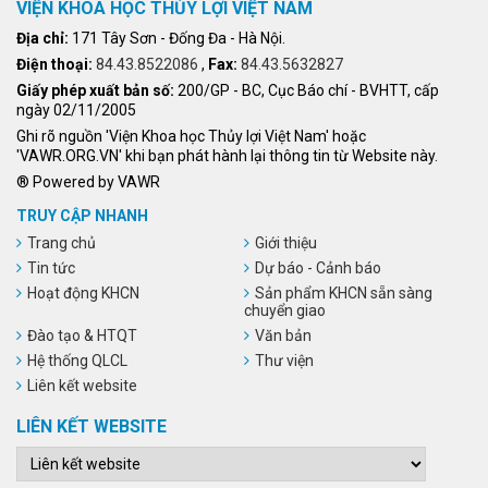
VIỆN KHOA HỌC THỦY LỢI VIỆT NAM
Địa chỉ:
171 Tây Sơn - Đống Đa - Hà Nội.
Điện thoại:
84.43.8522086
,
Fax:
84.43.5632827
Giấy phép xuất bản số:
200/GP - BC, Cục Báo chí - BVHTT, cấp
ngày 02/11/2005
Ghi rõ nguồn 'Viện Khoa học Thủy lợi Việt Nam' hoặc
'VAWR.ORG.VN' khi bạn phát hành lại thông tin từ Website này.
® Powered by VAWR
TRUY CẬP NHANH
Trang chủ
Giới thiệu
Tin tức
Dự báo - Cảnh báo
Hoạt động KHCN
Sản phẩm KHCN sẵn sàng
chuyển giao
Đào tạo & HTQT
Văn bản
Hệ thống QLCL
Thư viện
Liên kết website
LIÊN KẾT WEBSITE