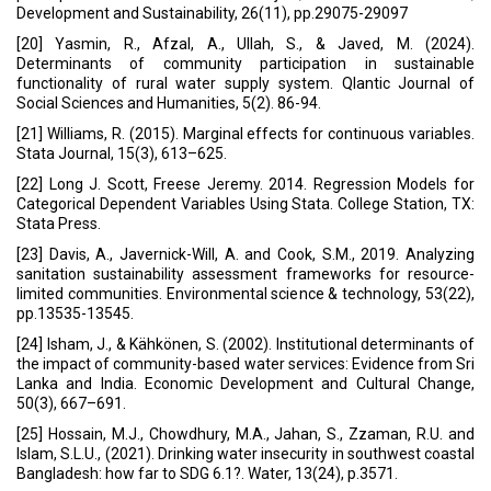
Development and Sustainability, 26(11), pp.29075-29097
[20] Yasmin, R., Afzal, A., Ullah, S., & Javed, M. (2024).
Determinants of community participation in sustainable
functionality of rural water supply system. Qlantic Journal of
Social Sciences and Humanities, 5(2). 86-94.
[21] Williams, R. (2015). Marginal effects for continuous variables.
Stata Journal, 15(3), 613–625.
[22] Long J. Scott, Freese Jeremy. 2014. Regression Models for
Categorical Dependent Variables Using Stata. College Station, TX:
Stata Press.
[23] Davis, A., Javernick-Will, A. and Cook, S.M., 2019. Analyzing
sanitation sustainability assessment frameworks for resource-
limited communities. Environmental science & technology, 53(22),
pp.13535-13545.
[24] Isham, J., & Kähkönen, S. (2002). Institutional determinants of
the impact of community-based water services: Evidence from Sri
Lanka and India. Economic Development and Cultural Change,
50(3), 667–691.
[25] Hossain, M.J., Chowdhury, M.A., Jahan, S., Zzaman, R.U. and
Islam, S.L.U., (2021). Drinking water insecurity in southwest coastal
Bangladesh: how far to SDG 6.1?. Water, 13(24), p.3571.