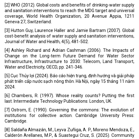
[2] WHO (2012). Global costs and benefits of drinking-water supply
and sanitation interventions to reach the MDG target and universal
coverage, World Health Organization, 20 Avenue Appia, 1211
Geneva 27, Switzerland.
[3] Hutton Guy, Laurence Haller and Jamie Bartram (2007). Global
cost-benefit analysis of water supply and sanitation interventions,
Journal of Water and Health, 4(5), 481-502.
[4] Ashley Richard and Adrian Cashman (2006). The Impacts of
Change on the Long-term Future Demand for Water Sector
Infrastructure, Infrastructure to 2030: Telecom, Land Transport,
Water and Electricity, OECD, pp. 241-346.
[5] Cục Thủy lợi (2024). Báo cáo hiện trạng, định hướng và giải pháp
phát triển cấp nước sạch nông thôn. Hà Nội, ngày 15 tháng 11 năm
2024.
[6] Chambers, R. (1997). Whose reality counts? Putting the first
last. Intermediate Technology Publications: London, UK.
[7] Ostrom, E. (1990). Governing the commons: The evolution of
institutions for collective action. Cambridge University Press:
Cambridge.
[8] Saldaña Almazán, M., Leyva Zuñiga, A. P., Moreno Mendoza, E.,
Calderón Arellanes, M.P., & Suastegui Cruz, S. (2025). Community