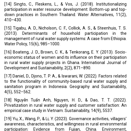
[14] Singto, C., Fleskens, L., & Vos, J. (2018). Institutionalizing
participation in water resource development: Bottom-up and top-
down practices in Southern Thailand. Water Alternatives, 11(2),
410–430.
[15] Tigabu, A. D., Nicholson, C. F., Collick, A. S., & Steenhuis, T. S.
(2013). Determinants of household participation in the
management of rural water supply systems: A case from Ethiopia.
Water Policy, 15(6), 985–1000.
[16] Boateng, J. D., Brown, C. K., & Tenkorang, E. Y. (2013). Socio-
economic status of women and its influence on their participation
in rural water supply projects in Ghana. International Journal of
Development and Sustainability, 2(2), 871–890.
[17] Daniel, D., Djono, T. P. A., & Iswarani, W. (2022). Factors related
to the functionality of community-based rural water supply and
sanitation program in Indonesia. Geography and Sustainability,
4(5), 552–562.
[18] Nguyễn Tuấn Anh, Nguyen, H. D., & Dao, T. T. (2022).
Privatization in rural water supply and customer satisfaction: An
empirical case study in Vietnam. Sustainability, 14(9), 5537.
[19] Yu, X., Wang, P., & Li, Y. (2023). Governance activities, villagers’
awareness, characteristics, and willingness in rural environmental
participation: Evidence from Fujian, China. Environment,