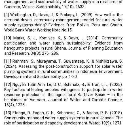
management and sustainability of water supply in a rural area of
Guerrero, Mexico. Sustainability, 17(10), 4633.
[9] Whittington, D., Davis, J., & Prokopy, L. (2009). How well is the
demand‑driven, community management model for rural water
supply systems doing? Evidence from Bolivia, Peru and Ghana.
World Bank Water Working Note No.15.
[10] Marks, S. J., Komives, K., & Davis, J. (2014). Community
participation and water supply sustainability: Evidence from
handpump projects in rural Ghana. Journal of Planning Education
and Research, 34(3), 276–286.
[11] Rahmani, S., Murayama, T., Suwanteep, K., & Nishikizawa, S.
(2024). Assessing the post-construction support for solar water
pumping systems in rural communities in Indonesia. Environment,
Development and Sustainability, pp. 1-20.
[12] Nguyễn Tuấn Anh, Le, D. C., Schmalz, B., & Tran, L. L. (2025).
Key factors affecting people’s willingness to participate in water
resource protection in the agricultural Ba River Basin – in the
highlands of Vietnam. Journal of Water and Climate Change,
16(4), 1225.
[13] Etongo, D., Fagan, G. H., Kabonesa, C., & Asaba, R. B. (2018).
Community-managed water supply systems in rural Uganda: The
role of participation and capacity development. Water, 10(9), 1271.