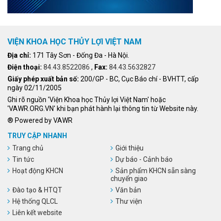
VIỆN KHOA HỌC THỦY LỢI VIỆT NAM
Địa chỉ:
171 Tây Sơn - Đống Đa - Hà Nội.
Điện thoại:
84.43.8522086
,
Fax:
84.43.5632827
Giấy phép xuất bản số:
200/GP - BC, Cục Báo chí - BVHTT, cấp
ngày 02/11/2005
Ghi rõ nguồn 'Viện Khoa học Thủy lợi Việt Nam' hoặc
'VAWR.ORG.VN' khi bạn phát hành lại thông tin từ Website này.
® Powered by VAWR
TRUY CẬP NHANH
Trang chủ
Giới thiệu
Tin tức
Dự báo - Cảnh báo
Hoạt động KHCN
Sản phẩm KHCN sẵn sàng
chuyển giao
Đào tạo & HTQT
Văn bản
Hệ thống QLCL
Thư viện
Liên kết website