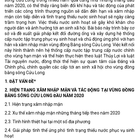
năm 2020, có thể thấy rằng biến đổi khí hậu và tác động của phát
triển các công trình thượng nguồn sẽ dẫn đến hạn và xâm nhập
mặn còn tiếp diễn và tình trạng thiếu nước sinh hoạt sẽ ngày càng
trầm trọng hơn. Việc thiếu nước sinh hoạt sẽ gây khó khăn cho
người dân và ảnh hưởng tới an sinh xã hội. Bài báo này trình bày cơ
sở và đề xuất giải pháp kết đối đường ống và xây dựng hệ thống
cấp nước tập trung phục vụ sinh hoạt và chủ động ứng phó với hạn
hán và xâm nhập măn vùng đồng Bằng sông Cửu Long. Việc kết nối
này hình thành nên hệ thống cấp nước tập trung cấp nước chính
cho vùng hạn mặn và thể hiện thực hiện theo luật Thủy Lợi và luật
Tài nguyên nước, đồng thời thể hiện sự quan tâm của Đáng và
Chính phủ, chính quyền các cấp tới an sinh xã hội cho vùng đồng
bằng sông Cửu Long.
1. ĐẶT VẤN ĐỀ*
2. HIỆN TRẠNG XÂM NHẬP MẶN VÀ TÁC ĐỘNG TẠI VÙNG ĐỒNG
BẰNG SÔNG CỬU LONG ĐẦU NĂM 2020
2.1. Hiện trạng xâm nhập mặn
2.2. Xu thế xâm nhập mặn những tháng tiếp theo năm 2020
2.3. Tình hình thiệt hại tại một số địa phương
2.4. Giải pháp tình thế ứng phó tình trạng thiếu nước phục vụ sinh
hoạt