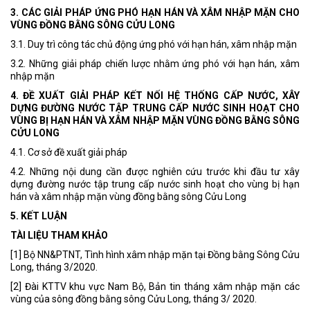
3. CÁC GIẢI PHÁP ỨNG PHÓ HẠN HÁN VÀ XÂM NHẬP MẶN CHO
VÙNG ĐỒNG BẰNG SÔNG CỬU LONG
3.1. Duy trì công tác chủ động ứng phó với hạn hán, xâm nhập mặn
3.2. Những giải pháp chiến lược nhằm ứng phó với hạn hán, xâm
nhập mặn
4. ĐỀ XUẤT GIẢI PHÁP KẾT NỐI HỆ THỐNG CẤP NƯỚC, XÂY
DỰNG ĐƯỜNG NƯỚC TẬP TRUNG CẤP NƯỚC SINH HOẠT CHO
VÙNG BỊ HẠN HÁN VÀ XÂM NHẬP MẶN VÙNG ĐỒNG BẰNG SÔNG
CỬU LONG
4.1. Cơ sở đề xuất giải pháp
4.2. Những nội dung cần được nghiên cứu trước khi đầu tư xây
dựng đường nước tập trung cấp nước sinh hoạt cho vùng bị hạn
hán và xâm nhập mặn vùng đồng bằng sông Cửu Long
5. KẾT LUẬN
TÀI LIỆU THAM KHẢO
[1] Bộ NN&PTNT, Tình hình xâm nhập mặn tại Đồng bằng Sông Cửu
Long, tháng 3/2020.
[2] Đài KTTV khu vực Nam Bộ, Bản tin tháng xâm nhập mặn các
vùng của sông đồng bằng sông Cửu Long, tháng 3/ 2020.