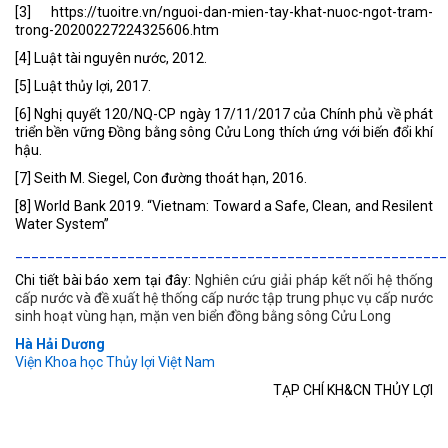
[3] https://tuoitre.vn/nguoi-dan-mien-tay-khat-nuoc-ngot-tram-
trong-20200227224325606.htm
[4] Luật tài nguyên nước, 2012.
[5] Luật thủy lợi, 2017.
[6] Nghị quyết 120/NQ-CP ngày 17/11/2017 của Chính phủ về phát
triển bền vững Đồng bằng sông Cửu Long thích ứng với biến đổi khí
hậu.
[7] Seith M. Siegel, Con đường thoát hạn, 2016.
[8] World Bank 2019. “Vietnam: Toward a Safe, Clean, and Resilent
Water System”
______________________________________________________
Chi tiết bài báo xem tại đây:
Nghiên cứu giải pháp kết nối hệ thống
cấp nước và đề xuất hệ thống cấp nước tập trung phục vụ cấp nước
sinh hoạt vùng hạn, mặn ven biển đồng bằng sông Cửu Long
Hà Hải Dương
Viện Khoa học Thủy lợi Việt Nam
TẠP CHÍ KH&CN THỦY LỢI