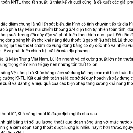
h toán KNTL theo tần suất lũ thiết kế và cuối cùng là đề xuất các giải p
ặc điểm chung là núi lấn sát biển, địa hình có tính chuyển tiếp từ địa h
o ở phía tây. Miền núi chiếm khoảng 3/4 diện tích tự nhiên toàn tỉnh, đ
 suối tương đối dày đặc và phát triển theo hình nan quạt. Độ dốc đ
̀ng đồng bằng khiến cho khả năng tiêu thoát lũ gặp nhiều bất lợi. Lũ thươ
ng lại tiêu thoát chậm do vùng đồng bằng có độ dốc nhỏ và nhiều vu
tế và phát triển chính trị - xã hội của địa phương.
a lũ Miền Trung Việt Nam. Lũ lên nhanh và có cường suất lớn nên thư
ng trọng điểm kinh tế gây nên những tổn thất to lớn.
c sông Vệ, sông Trà Khúc bằng cách sử dụng kết hợp các mô hình toán t
g cường KNTL. Kết quả tính toán sẽ là cơ sở để quy hoạch và xây dựng 
ề xuất và đánh giá hiệu quả của các biện pháp tăng cường khả năng th
thoát lũ”, Khả năng thoát lũ được định nghĩa như sau:
nh giá bằng trị số lưu lượng thoát qua đoạn sông ứng với mức nước x
ánh giá xem đoạn sông thoát được lượng lũ nhiều hay ít hơn trước, ngu
 để tăng KNTL.