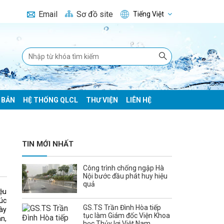
Email
Sơ đồ site
Tiếng Việt
 BẢN
HỆ THỐNG QLCL
THƯ VIỆN
LIÊN HỆ
TIN MỚI NHẤT
Công trình chống ngập Hà
Nội bước đầu phát huy hiệu
quả
iệu
húc
GS.TS Trần Đình Hòa tiếp
bày
tục làm Giám đốc Viện Khoa
án,
học Thủy lợi Việt Nam