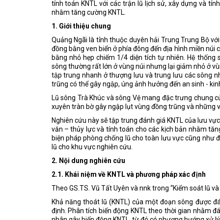
tính toán KNTL với các trận lũ lịch sử, xây dựng và tín
nhằm tăng cường KNTL.
1. Giới thiệu chung
Quảng Ngãi là tỉnh thuộc duyên hải Trung Trung Bộ với đ
đồng bằng ven biển ở phía đông đến địa hình miền núi ca
bằng nhỏ hẹp chiếm 1/4 diện tích tự nhiên. Hệ thống sông
sông thường rất lớn ở vùng núi nhưng lại giảm nhỏ ở vu
tập trung nhanh ở thượng lưu và trung lưu các sông như
trũng có thể gây ngập, úng ảnh hưởng đến an sinh - kinh 
Lũ sông Trà Khúc và sông Vệ mang đặc trưng chung củ
xuyên tràn bờ gây ngập lụt vùng đồng trũng và những vù
Nghiên cứu này sẽ tập trung đánh giá KNTL của lưu vự
văn – thủy lực và tính toán cho các kịch bản nhằm tăn
biện pháp phòng chống lũ cho toàn lưu vực cũng như đ
lũ cho khu vực nghiên cứu.
2. Nội dung nghiên cứu
2.1. Khái niệm về KNTL và phương pháp xác định
Theo GS.TS. Vũ Tất Uyên và nnk trong “Kiểm soát lũ và 
Khả năng thoát lũ (KNTL) của một đoạn sông được đá
định. Phân tích biến động KNTL theo thời gian nhằm đ
nhân gây biến động KNTL, từ đó có phương hướng xử lý