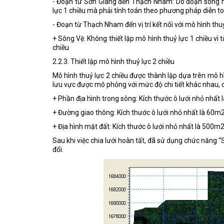
- Đoạn từ Sơn Giang đến Thạch Nham: Do đoạn sông n
lực 1 chiều mà phải tính toán theo phương pháp diễn t
- Đoạn từ Thạch Nham đến vị trí kết nối với mô hình thu
+ Sông Vệ: Không thiết lập mô hình thuỷ lực 1 chiều v
chiều
2.2.3. Thiết lập mô hình thuỷ lực 2 chiều
Mô hình thuỷ lực 2 chiều được thành lập dựa trên mô h
lưu vực được mô phỏng với mức độ chi tiết khác nhau, 
+ Phần địa hình trong sông: Kích thước ô lưới nhỏ nhất 
+ Đường giao thông: Kích thước ô lưới nhỏ nhất là 60m2
+ Địa hình mặt đất: Kích thước ô lưới nhỏ nhất là 500m2
Sau khi việc chia lưới hoàn tất, đã sử dụng chức năng 
đổi.