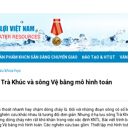
ẢN PHẨM KHCN SẴN SÀNG CHUYỂN GIAO
ĐÀO TẠO & HTQT
VĂN
ứu khoa học
 Trà Khúc và sông Vệ bằng mô hình toán
êu thoát nhanh hay chậm dòng chảy lũ. Đối với những đoạn sông có số l
nghiên cứu khác nhau là tương đối đơn giản. Nhưng ở hạ lưu sông Trà K
g dòng chảy nên rất khó khăn trong việc xác định KNTL. Bài viết trình 
 Vệ bằng mô hình toán. Các nghiên cứu bao gồm: Thiết lập mô hình to