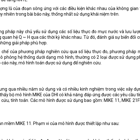
ượng lũ của đoạn sông ứng với các điều kiện khác nhau của không gian
uy nhiên trong bài báo này, thống nhất sử dụng khái niệm trên.
ng pháp này chủ yếu sử dụng các số liệu thực đo mực nước và lưu lượ
 quan hệ Q ~ H qua các thời kỳ khác nhau. Từ đó, đánh giá sự biến đổi 
những giải pháp phù hợp.
n chế của phương pháp nghiên cứu qua số liệu thực đo, phương pháp 
ô phỏng hệ thống dưới dạng mô hình, thường có 2 loại được sử dụng 
áo cáo này, mô hình toán được sử dụng để nghiên cứu.
 nhưng qua nhiều năm sử dụng và có nhiều kinh nghiệm trong việc xây d
 thấy bộ mô hình MIKE của DHI có khả năng đáp ứng được các yêu cầu t
 cứu, tính toán. Các mô hình được sử dụng bao gồm: MIKE 11, MIKE 21
hần mềm MIKE 11. Phạm vi của mô hình được thiết lập như sau: