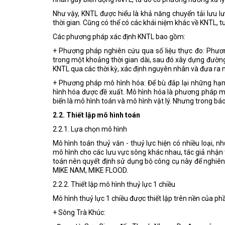
Như vậy, KNTL được hiểu là khả năng chuyển tải lưu l
thời gian. Cũng có thể có các khái niệm khác về KNTL, t
Các phương pháp xác định KNTL bao gồm:
+ Phương pháp nghiên cứu qua số liệu thực đo: Phươ
trong một khoảng thời gian dài, sau đó xây dựng đường
KNTL qua các thời kỳ, xác định nguyên nhân và đưa ra 
+ Phương pháp mô hình hóa: Để bù đắp lại những hạ
hình hóa được đề xuất. Mô hình hóa là phương pháp m
biến là mô hình toán và mô hình vật lý. Nhưng trong b
2.2. Thiết lập mô hình toán
2.2.1. Lựa chọn mô hình
Mô hình toán thuỷ văn - thuỷ lực hiện có nhiều loại,
mô hình cho các lưu vực sông khác nhau, tác giả nhận
toán nên quyết định sử dụng bộ công cụ này để nghiên
MIKE NAM, MIKE FLOOD.
2.2.2. Thiết lập mô hình thuỷ lực 1 chiều
Mô hình thuỷ lực 1 chiều được thiết lập trên nền của p
+ Sông Trà Khúc: