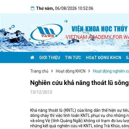
Thứ năm
,
06/08/2026
10:52:07
GIỚI THIỆU
TIN TỨC
HOẠT ĐỘNG KHCN
S
Trang chủ
Hoạt động KHCN
Hoạt động nghiên c
Nghiên cứu khả năng thoát lũ sông
13/12/2012
Khả năng thoát lũ (KNTL) của lòng dẫn thể hiện sự ti
dòng chảy thì việc tính toán KNTL phục vụ cho những 
và sông Vệ (tỉnh Quảng Ngãi) không có trạm đo lưu lượn
những kết quả nghiên cứu về KNTL sông Trà Khúc, sông