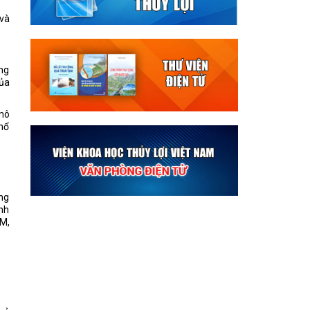
 và
ng
của
mô
phổ
ựng
ính
FM,