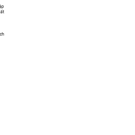
lập
hất
ch