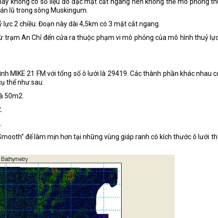
ày không có số liệu đo đạc mặt cắt ngang nên không thể mô phỏng th
oán lũ trong sông Muskingum.
ỷ lực 2 chiều: Đoạn này dài 4,5km có 3 mặt cắt ngang.
ì từ trạm An Chỉ đến cửa ra thuộc phạm vi mô phỏng của mô hình thuỷ lự
ình MIKE 21 FM với tổng số ô lưới là 29419. Các thành phần khác nhau 
cụ thể như sau:
là 50m2.
.
.
“Smooth” để làm mịn hơn tại những vùng giáp ranh có kích thước ô lưới t