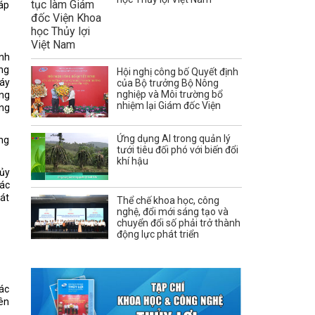
háp
ình
ồng
Hội nghị công bố Quyết định
áy
của Bộ trưởng Bộ Nông
nghiệp và Môi trường bổ
̀ng
nhiệm lại Giám đốc Viện
̀ng
Ứng dụng AI trong quản lý
ờng
tưới tiêu đối phó với biến đổi
khí hậu
hủy
các
oát
Thể chế khoa học, công
nghệ, đổi mới sáng tạo và
chuyển đổi số phải trở thành
động lực phát triển
ác
yên