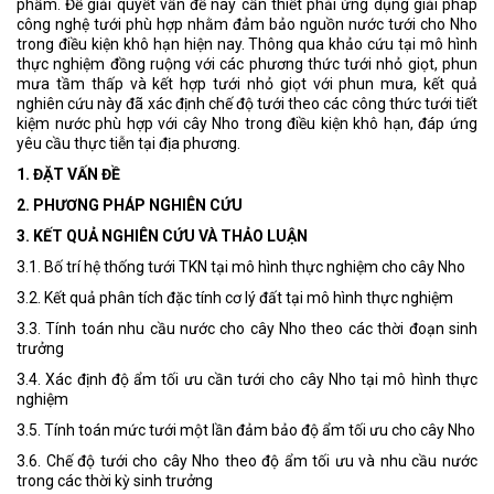
phẩm. Để giải quyết vần đề này cần thiết phải ứng dụng giải pháp
công nghệ tưới phù hợp nhằm đảm bảo nguồn nước tưới cho Nho
trong điều kiện khô hạn hiện nay. Thông qua khảo cứu tại mô hình
thực nghiệm đồng ruộng với các phương thức tưới nhỏ giọt, phun
mưa tầm thấp và kết hợp tưới nhỏ giọt với phun mưa, kết quả
nghiên cứu này đã xác định chế độ tưới theo các công thức tưới tiết
kiệm nước phù hợp với cây Nho trong điều kiện khô hạn, đáp ứng
yêu cầu thực tiễn tại địa phương.
1. ĐẶT VẤN ĐỀ
2. PHƯƠNG PHÁP NGHIÊN CỨU
3. KẾT QUẢ NGHIÊN CỨU VÀ THẢO LUẬN
3.1. Bố trí hệ thống tưới TKN tại mô hình thực nghiệm cho cây Nho
3.2. Kết quả phân tích đặc tính cơ lý đất tại mô hình thực nghiệm
3.3. Tính toán nhu cầu nước cho cây Nho theo các thời đoạn sinh
trưởng
3.4. Xác định độ ẩm tối ưu cần tưới cho cây Nho tại mô hình thực
nghiệm
3.5. Tính toán mức tưới một lần đảm bảo độ ẩm tối ưu cho cây Nho
3.6. Chế độ tưới cho cây Nho theo độ ẩm tối ưu và nhu cầu nước
trong các thời kỳ sinh trưởng