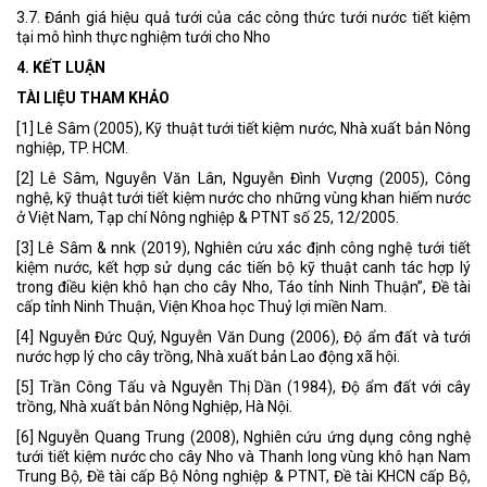
3.7. Đánh giá hiệu quả tưới của các công thức tưới nước tiết kiệm
tại mô hình thực nghiệm tưới cho Nho
4. KẾT LUẬN
TÀI LIỆU THAM KHẢO
[1] Lê Sâm (2005), Kỹ thuật tưới tiết kiệm nước, Nhà xuất bản Nông
nghiệp, TP. HCM.
[2] Lê Sâm, Nguyễn Văn Lân, Nguyễn Đình Vượng (2005), Công
nghệ, kỹ thuật tưới tiết kiệm nước cho những vùng khan hiếm nước
ở Việt Nam, Tạp chí Nông nghiệp & PTNT số 25, 12/2005.
[3] Lê Sâm & nnk (2019), Nghiên cứu xác định công nghệ tưới tiết
kiệm nước, kết hợp sử dụng các tiến bộ kỹ thuật canh tác hợp lý
trong điều kiện khô hạn cho cây Nho, Táo tỉnh Ninh Thuận”, Đề tài
cấp tỉnh Ninh Thuận, Viện Khoa học Thuỷ lợi miền Nam.
[4] Nguyễn Đức Quý, Nguyễn Văn Dung (2006), Độ ẩm đất và tưới
nước hợp lý cho cây trồng, Nhà xuất bản Lao động xã hội.
[5] Trần Công Tấu và Nguyễn Thị Dần (1984), Độ ẩm đất với cây
trồng, Nhà xuất bản Nông Nghiệp, Hà Nội.
[6] Nguyễn Quang Trung (2008), Nghiên cứu ứng dụng công nghệ
tưới tiết kiệm nước cho cây Nho và Thanh long vùng khô hạn Nam
Trung Bộ, Đề tài cấp Bộ Nông nghiệp & PTNT, Đề tài KHCN cấp Bộ,