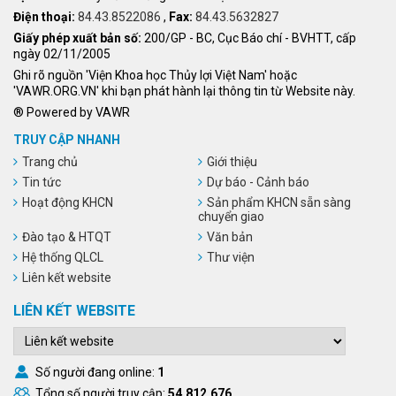
Điện thoại:
84.43.8522086
,
Fax:
84.43.5632827
Giấy phép xuất bản số:
200/GP - BC, Cục Báo chí - BVHTT, cấp
ngày 02/11/2005
Ghi rõ nguồn 'Viện Khoa học Thủy lợi Việt Nam' hoặc
'VAWR.ORG.VN' khi bạn phát hành lại thông tin từ Website này.
® Powered by VAWR
TRUY CẬP NHANH
Trang chủ
Giới thiệu
Tin tức
Dự báo - Cảnh báo
Hoạt động KHCN
Sản phẩm KHCN sẵn sàng
chuyển giao
Đào tạo & HTQT
Văn bản
Hệ thống QLCL
Thư viện
Liên kết website
LIÊN KẾT WEBSITE
Số người đang online:
1
Tổng số người truy cập:
54,812,676