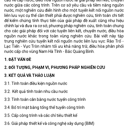
nước giữa các công trình. Trên cơ sở yêu cầu và tiềm năng nguồn
nước, một nghiên cứu điển hình cho một tuyến kết nối nguồn nước
liên lưu vực cụ thể cần thiết phải được nghiên cứu, tính toán chi tiết
để kiểm chứng tính thực tiễn của giải pháp đề xuất cũng như hiệu
chỉnh lại và đưa ra cơ sở, phương pháp nghiên cứu, tính toán chung
cho các giải pháp đối với các tuyến liên kết, chuyển nước, điều hòa
nguồn nước khác trong toàn vùng nghiên cứu. Bài viết này tập
trung nghiên cứu tuyến kết nối nguổn nước liên lưu vực: Rào Trổ -
Lạc Tiến - Vực Tròn nhằm tối ưu khả năng trữ, điều hòa phân phối
nước cấp cho vùng Nam Hà Tĩnh - Bắc Quảng Bình.
1. ĐẶT VẤN ĐỀ
2. ĐỐI TƯỢNG, PHẠM VI, PHƯƠNG PHÁP NGHIÊN CỨU
3. KẾT QUẢ VÀ THẢO LUẬN
3.1. Tính toán điều kiện nguồn nước
3.2. Kết quả tính toán nhu cầu nước
3.3. Tính toán cân bằng nước tuyến công trình
3.4. Bố trí mặt bằng tổng thể tuyến công trình
3.5. Cấp công trình và các chỉ tiêu thiết kế
3.6. Giải pháp thiết kế và công nghệ xây dựng (BIM)