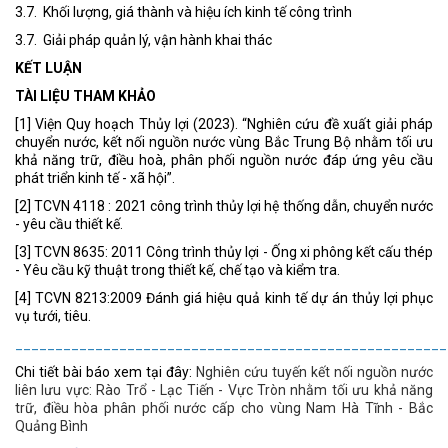
3.7. Khối lượng, giá thành và hiệu ích kinh tế công trình
3.7. Giải pháp quản lý, vận hành khai thác
KẾT LUẬN
TÀI LIỆU THAM KHẢO
[1] Viện Quy hoạch Thủy lợi (2023). “Nghiên cứu đề xuất giải pháp
chuyển nước, kết nối nguồn nước vùng Bắc Trung Bộ nhằm tối ưu
khả năng trữ, điều hoà, phân phối nguồn nước đáp ứng yêu cầu
phát triển kinh tế - xã hội”.
[2] TCVN 4118 : 2021 công trình thủy lợi hệ thống dẫn, chuyển nước
- yêu cầu thiết kế.
[3] TCVN 8635: 2011 Công trình thủy lợi - Ống xi phông kết cấu thép
- Yêu cầu kỹ thuật trong thiết kế, chế tạo và kiểm tra.
[4] TCVN 8213:2009 Đánh giá hiệu quả kinh tế dự án thủy lợi phục
vụ tưới, tiêu.
______________________________________________________
Chi tiết bài báo xem tại đây:
Nghiên cứu tuyến kết nối nguồn nước
liên lưu vực: Rào Trổ - Lạc Tiến - Vực Tròn nhằm tối ưu khả năng
trữ, điều hòa phân phối nước cấp cho vùng Nam Hà Tĩnh - Bắc
Quảng Bình