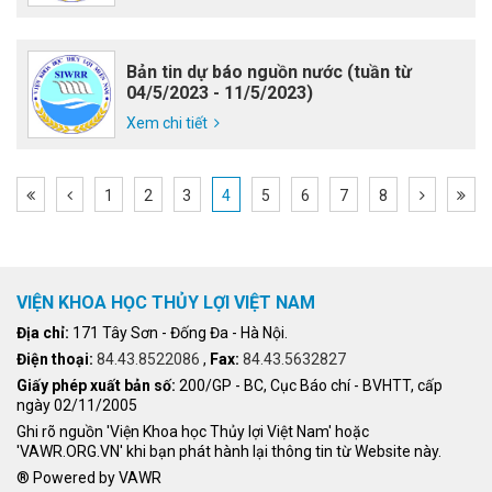
Bản tin dự báo nguồn nước (tuần từ
04/5/2023 - 11/5/2023)
Xem chi tiết
1
2
3
4
5
6
7
8
VIỆN KHOA HỌC THỦY LỢI VIỆT NAM
Địa chỉ:
171 Tây Sơn - Đống Đa - Hà Nội.
Điện thoại:
84.43.8522086
,
Fax:
84.43.5632827
Giấy phép xuất bản số:
200/GP - BC, Cục Báo chí - BVHTT, cấp
ngày 02/11/2005
Ghi rõ nguồn 'Viện Khoa học Thủy lợi Việt Nam' hoặc
'VAWR.ORG.VN' khi bạn phát hành lại thông tin từ Website này.
® Powered by VAWR