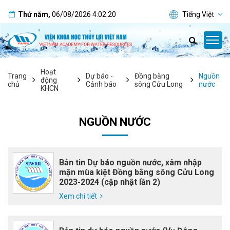
Thứ năm
,
06/08/2026
4:02:21
Tiếng Việt
Hoạt
Trang
Dự báo -
Đồng bằng
Nguồn
động
chủ
Cảnh báo
sông Cửu Long
nước
KHCN
NGUỒN NƯỚC
Bản tin Dự báo nguồn nước, xâm nhập
mặn mùa kiệt Đồng bằng sông Cửu Long
2023-2024 (cập nhật lần 2)
Xem chi tiết