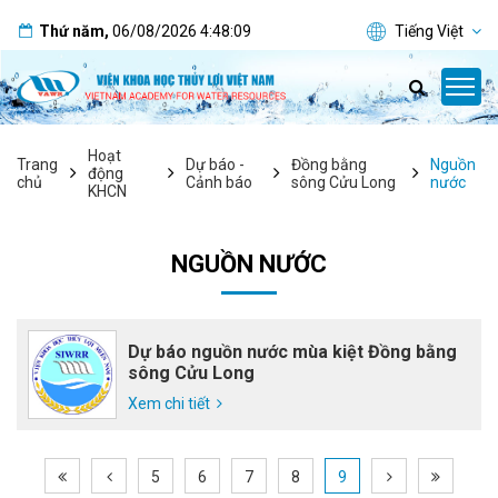
Thứ năm
,
06/08/2026
4:48:09
Tiếng Việt
Hoạt
Trang
Dự báo -
Đồng bằng
Nguồn
động
chủ
Cảnh báo
sông Cửu Long
nước
KHCN
NGUỒN NƯỚC
Dự báo nguồn nước mùa kiệt Đồng bằng
sông Cửu Long
Xem chi tiết
5
6
7
8
9