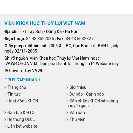
VIỆN KHOA HỌC THỦY LỢI VIỆT NAM
Địa chỉ:
171 Tây Sơn - Đống Đa - Hà Nội.
Điện thoại:
84.43.8522086
,
Fax:
84.43.5632827
Giấy phép xuất bản số:
200/GP - BC, Cục Báo chí - BVHTT, cấp
ngày 02/11/2005
Ghi rõ nguồn 'Viện Khoa học Thủy lợi Việt Nam' hoặc
'VAWR.ORG.VN' khi bạn phát hành lại thông tin từ Website này.
® Powered by VAWR
TRUY CẬP NHANH
Trang chủ
Giới thiệu
Tin tức
Dự báo - Cảnh báo
Hoạt động KHCN
Sản phẩm KHCN sẵn sàng
chuyển giao
Đào tạo & HTQT
Văn bản
Hệ thống QLCL
Thư viện
Liên kết website