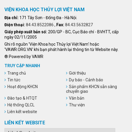
VIỆN KHOA HỌC THỦY LỢI VIỆT NAM
Địa chỉ:
171 Tây Sơn - Đống Đa - Hà Nội.
Điện thoại:
84.43.8522086
,
Fax:
84.43.5632827
Giấy phép xuất bản số:
200/GP - BC, Cục Báo chí - BVHTT, cấp
ngày 02/11/2005
Ghi rõ nguồn 'Viện Khoa học Thủy lợi Việt Nam' hoặc
'VAWR.ORG.VN' khi bạn phát hành lại thông tin từ Website này.
® Powered by VAWR
TRUY CẬP NHANH
Trang chủ
Giới thiệu
Tin tức
Dự báo - Cảnh báo
Hoạt động KHCN
Sản phẩm KHCN sẵn sàng
chuyển giao
Đào tạo & HTQT
Văn bản
Hệ thống QLCL
Thư viện
Liên kết website
LIÊN KẾT WEBSITE