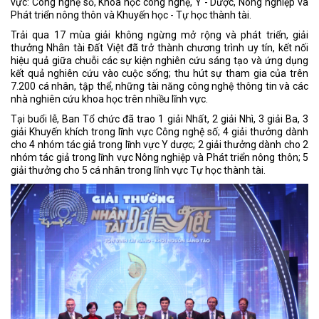
vực: Công nghệ số, Khoa học công nghệ, Y - Dược, Nông nghiệp và
Phát triển nông thôn và Khuyến học - Tự học thành tài.
Trải qua 17 mùa giải không ngừng mở rộng và phát triển, giải
thưởng Nhân tài Đất Việt đã trở thành chương trình uy tín, kết nối
hiệu quả giữa chuỗi các sự kiện nghiên cứu sáng tạo và ứng dụng
kết quả nghiên cứu vào cuộc sống; thu hút sự tham gia của trên
7.200 cá nhân, tập thể, những tài năng công nghệ thông tin và các
nhà nghiên cứu khoa học trên nhiều lĩnh vực.
Tại buổi lễ, Ban Tổ chức đã trao 1 giải Nhất, 2 giải Nhì, 3 giải Ba, 3
giải Khuyến khích trong lĩnh vực Công nghệ số; 4 giải thưởng dành
cho 4 nhóm tác giả trong lĩnh vực Y dược; 2 giải thưởng dành cho 2
nhóm tác giả trong lĩnh vực Nông nghiệp và Phát triển nông thôn; 5
giải thưởng cho 5 cá nhân trong lĩnh vực Tự học thành tài.