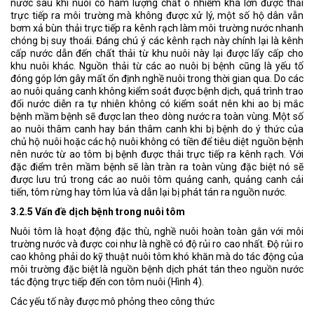
nước sau khi nuôi có hàm lượng chất ô nhiễm khá lớn được thải
trực tiếp ra môi trường mà không được xử lý, một số hộ dân vẫn
bơm xả bùn thải trực tiếp ra kênh rạch làm môi trường nước nhanh
chóng bị suy thoái. Đáng chú ý các kênh rạch này chính lại là kênh
cấp nước dẫn đến chất thải từ khu nuôi này lại được lấy cấp cho
khu nuôi khác. Nguồn thải từ các ao nuôi bị bệnh cũng là yếu tố
đóng góp lớn gây mất ổn định nghề nuôi trong thời gian qua. Do các
ao nuôi quảng canh không kiểm soát được bệnh dịch, quá trình trao
đổi nước diễn ra tự nhiên không có kiểm soát nên khi ao bị mắc
bệnh mầm bệnh sẽ được lan theo dòng nước ra toàn vùng. Một số
ao nuôi thâm canh hay bán thâm canh khi bị bệnh do ý thức của
chủ hộ nuôi hoặc các hộ nuôi không có tiền để tiêu diệt nguồn bệnh
nên nước từ ao tôm bị bệnh được thải trực tiếp ra kênh rạch. Với
đặc điểm trên mầm bệnh sẽ làn tràn ra toàn vùng đặc biệt nó sẽ
được lưu trú trong các ao nuôi tôm quảng canh, quảng canh cải
tiến, tôm rừng hay tôm lúa và dẫn lại bị phát tán ra nguồn nước.
3.2.5 Vấn đề dịch bệnh trong nuôi tôm
Nuôi tôm là hoạt động đặc thù, nghề nuôi hoàn toàn gắn với môi
trường nước và được coi như là nghề có độ rủi ro cao nhất. Độ rủi ro
cao không phải do kỹ thuật nuôi tôm khó khăn mà do tác động của
môi trường đặc biệt là nguồn bệnh dịch phát tán theo nguồn nước
tác động trực tiếp đến con tôm nuôi (Hình 4).
Các yếu tố này được mô phỏng theo công thức