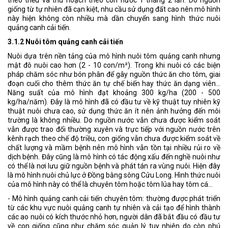
giống từ tự nhiên đã cạn kiệt, nhu cầu sử dụng đất cao nên mô hình
này hiện không còn nhiều mà dần chuyển sang hình thức nuôi
quảng canh cải tiến.
3.1.2 Nuôi tôm quảng canh cải tiến
Nuôi dựa trên nền tảng của mô hình nuôi tôm quảng canh nhưng
mật đô nuôi cao hơn (2 - 10 con/m²). Trong khi nuôi có các biện
pháp chăm sóc như bón phân để gây nguồn thức ăn cho tôm, giai
đoạn cuối cho thêm thức ăn tự chế biến hay thức ăn dạng viên...
Năng suất của mô hình đạt khoảng 300 kg/ha (200 - 500
kg/ha/năm). Đây là mô hình đã có đầu tư về kỹ thuật tuy nhiên kỹ
thuật nuôi chưa cao, sử dụng thức ăn ít nên ảnh hưởng đến môi
trường là không nhiều. Do nguồn nước vẫn chưa được kiểm soát
vẫn được trao đổi thường xuyên và trực tiếp với nguồn nước trên
kênh rạch theo chế độ triều, con giống vẫn chưa được kiểm soát về
chất lượng và mầm bệnh nên mô hình vẫn tồn tại nhiều rủi ro về
dịch bệnh. Đây cũng là mô hình có tác động xấu đến nghề nuôi như
có thể là nơi lưu giữ nguồn bệnh và phát tán ra vùng nuôi. Hiện đây
là mô hình nuôi chủ lực ở Đồng bằng sông Cửu Long. Hình thức nuôi
của mô hình này có thể là chuyên tôm hoặc tôm lúa hay tôm cá...
- Mô hình quảng canh cải tiến chuyên tôm: thường được phát triển
từ các khu vực nuôi quảng canh tự nhiên và cải tạo để hình thành
các ao nuôi có kích thước nhỏ hơn, người dân đã bắt đầu có đầu tư
về con giống cũng như chăm sóc quản lý tuy nhiên do còn phú