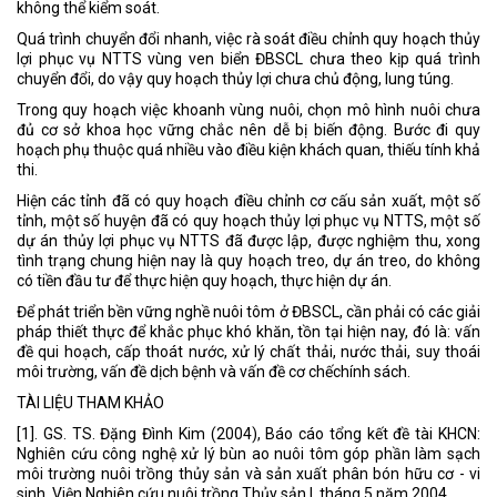
không thể kiểm soát.
Quá trình chuyển đổi nhanh, việc rà soát điều chỉnh quy hoạch thủy
lợi phục vụ NTTS vùng ven biển ĐBSCL chưa theo kịp quá trình
chuyển đổi, do vậy quy hoạch thủy lợi chưa chủ động, lung túng.
Trong quy hoạch việc khoanh vùng nuôi, chọn mô hình nuôi chưa
đủ cơ sở khoa học vững chắc nên dễ bị biến động. Bước đi quy
hoạch phụ thuộc quá nhiều vào điều kiện khách quan, thiếu tính khả
thi.
Hiện các tỉnh đã có quy hoạch điều chỉnh cơ cấu sản xuất, một số
tỉnh, một số huyện đã có quy hoạch thủy lợi phục vụ NTTS, một số
dự án thủy lợi phục vụ NTTS đã được lập, được nghiệm thu, xong
tình trạng chung hiện nay là quy hoạch treo, dự án treo, do không
có tiền đầu tư để thực hiện quy hoạch, thực hiện dự án.
Để phát triển bền vững nghề nuôi tôm ở ĐBSCL, cần phải có các giải
pháp thiết thực để khắc phục khó khăn, tồn tại hiện nay, đó là: vấn
đề qui hoạch, cấp thoát nước, xử lý chất thải, nước thải, suy thoái
môi trường, vấn đề dịch bệnh và vấn đề cơ chếchính sách.
TÀI LIỆU THAM KHẢO
[1]. GS. TS. Đặng Đình Kim (2004), Báo cáo tổng kết đề tài KHCN:
Nghiên cứu công nghệ xử lý bùn ao nuôi tôm góp phần làm sạch
môi trường nuôi trồng thủy sản và sản xuất phân bón hữu cơ - vi
sinh, Viện Nghiên cứu nuôi trồng Thủy sản I, tháng 5 năm 2004.