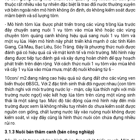
thuộc rất nhiều vào tự nhiên đặc biệt là trao đổi nước thường xuyên
với bên ngoài nên mô hình không ổn định, do không kiểm soát được
mầm bệnh và số lượng tôm.
- Mô hình tôm lúa: Được phát triển trong các vùng trồng lúa trước
đây chuyển sang nuôi 1 vụ tôm vào mùa khô hoặc các vùng
chuyên tôm quảng canh không hiệu quả sang nuôi 1 vụ tôm và
một vụ lúa. Hiện mô hình này phát triển khá mạnh ở các tỉnh Kiên
Giang, Cà Mau, Bạc Liêu, Sóc Trăng. Đây là phương thức nuôi được
đánh giá có hiệu quả cả về mặt kinh tế và môi trường. Mô hình này
đang được tiếp tục đánh giá và xây dựng hoàn chỉnh để quy hoạch
phát triển trên diện rộng. Với cách thức nuôi 1 vụ tôm vào mùa khô
và cấy 1 vụ lúa vào mùa mưa; mật độ nuôi khoảng từ 6 -
10con/ m2 đang nâng cao hiệu quả sử dụng đất cho các vùng ven
biển thuộc ĐBSCL. Với 2 đặc tính sinh thái đối ngược nhau (con tôm
thích nghi với môi trường nước lợ - mặn; cây lúa thích nghi với môi
trường nước ngọt) việc kết hợp lúa tôm trên cùng một vùng sinh
thái là một sáng tạo. Mức độ tác động của mô hình này đến môi
trường được xem là không nhiều tuy nhiên do chưa kiểm soát được
nguồn con giống, chất lượng nước lấy vào ruộng nuôi không được
kiểm soát, vì vậy đây cũng là hình thức nuôi còn chứa đựng nhiều
rủi ro.
3.1.3 Nuôi bán thâm canh (bán công nghiệp)