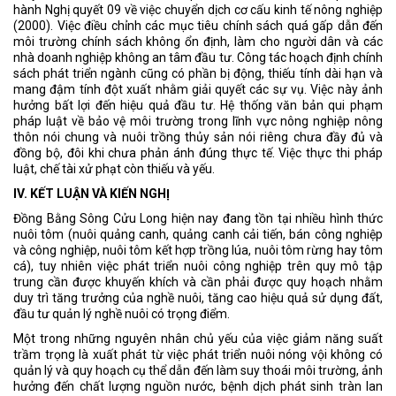
hành Nghị quyết 09 về việc chuyển dịch cơ cấu kinh tế nông nghiệp
(2000). Việc điều chỉnh các mục tiêu chính sách quá gấp dẫn đến
môi trường chính sách không ổn định, làm cho người dân và các
nhà doanh nghiệp không an tâm đầu tư. Công tác hoạch định chính
sách phát triển ngành cũng có phần bị động, thiếu tính dài hạn và
mang đậm tính đột xuất nhằm giải quyết các sự vụ. Việc này ảnh
hưởng bất lợi đến hiệu quả đầu tư. Hệ thống văn bản qui phạm
pháp luật về bảo vệ môi trường trong lĩnh vực nông nghiệp nông
thôn nói chung và nuôi trồng thủy sản nói riêng chưa đầy đủ và
đồng bộ, đôi khi chưa phản ánh đúng thực tế. Việc thực thi pháp
luật, chế tài xử phạt còn thiếu và yếu.
IV. KẾT LUẬN VÀ KIẾN NGHỊ
Đồng Bằng Sông Cửu Long hiện nay đang tồn tại nhiều hình thức
nuôi tôm (nuôi quảng canh, quảng canh cải tiến, bán công nghiệp
và công nghiệp, nuôi tôm kết hợp trồng lúa, nuôi tôm rừng hay tôm
cá), tuy nhiên việc phát triển nuôi công nghiệp trên quy mô tập
trung cần được khuyến khích và cần phải được quy hoạch nhằm
duy trì tăng trưởng của nghề nuôi, tăng cao hiệu quả sử dụng đất,
đầu tư quản lý nghề nuôi có trọng điểm.
Một trong những nguyên nhân chủ yếu của việc giảm năng suất
trầm trọng là xuất phát từ việc phát triển nuôi nóng vội không có
quản lý và quy hoạch cụ thể dẫn đến làm suy thoái môi trường, ảnh
hưởng đến chất lượng nguồn nước, bệnh dịch phát sinh tràn lan