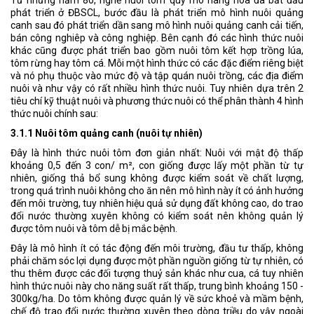
phát triển ở ĐBSCL, bước đầu là phát triển mô hình nuôi quảng
canh sau đó phát triển dần sang mô hình nuôi quảng canh cải tiến,
bán công nghiêp và công nghiệp. Bên cạnh đó các hình thức nuôi
khác cũng được phát triển bao gồm nuôi tôm kết hợp trồng lúa,
tôm rừng hay tôm cá. Mỗi một hình thức có các đặc điểm riêng biệt
và nó phụ thuộc vào mức độ và tập quán nuôi trồng, các địa điểm
nuôi và như vậy có rất nhiều hình thức nuôi. Tuy nhiên dựa trên 2
tiêu chí kỹ thuật nuôi và phương thức nuôi có thể phân thành 4 hình
thức nuôi chính sau:
3.1.1 Nuôi tôm quảng canh (nuôi tự nhiên)
Đây là hình thức nuôi tôm đơn giản nhất: Nuôi với mật độ thấp
khoảng 0,5 đến 3 con/ m², con giống được lấy một phần từ tự
nhiên, giống thả bổ sung không được kiểm soát về chất lượng,
trong quá trình nuôi không cho ăn nên mô hình này ít có ảnh hưởng
đến môi trường, tuy nhiên hiệu quả sử dụng đất không cao, do trao
đổi nước thường xuyên không có kiểm soát nên không quản lý
được tôm nuôi và tôm dễ bị mắc bệnh.
Đây là mô hình ít có tác động đến môi trường, đầu tư thấp, không
phải chăm sóc lợi dụng được một phần nguồn giống từ tự nhiên, có
thu thêm được các đối tượng thuỷ sản khác như cua, cá tuy nhiên
hình thức nuôi này cho năng suất rất thấp, trung bình khoảng 150 -
300kg/ha. Do tôm không được quản lý về sức khoẻ và mầm bệnh,
chế độ trao đổi nước thường xuyên theo dòng triều do vậy ngoài