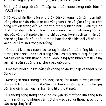
Đánh giá chung về vấn đề cấp và thoát nước trong nuôi tôm ở
ĐBSCL như sau:
􀂃 Từ các phân tích trên cho thấy đối với vùng nuôi tôm ven biển
Đông nhờ chế độ triều nên các vùng ven biển và gần sông có tiềm
năng rất lớn trong cấp và thoát nước tuy nhiên nhiều khu vực do
phát triển diện tích nuôi lớn, quy mô nuôi mang tính nông hộ nên
việc cấp và thoát nước gần như chỉ dựa vào kênh rạch tự nhiên dẫn
đến năng lực tiêu và thoát nước là hạn chế đặc biệt đối với các khu
vực nuôi nằm sâu trong nội đồng.
􀂃 Chưa có khu vực nuôi nào có tuyết cấp và thoát riêng biệt theo
hướng khác nhau đặc biệt trong điều kiện quy mô nuôi quảng canh
cải tiến vẫn là hình thức nuôi chủ đạo là nguyên nhân duy trì và lây
lan mầm bệnh dường như chưa bao giờ dừng.
􀂃 Diện tích nuôi quá lớn dẫn đến không có đầu tư cấp và thoát nước
đồng bộ
􀂃 Kênh rạch mau chóng bị bồi lắng do nguồn nước thường có nhiều
phù sa ảnh hưởng trực tiếp đến chất lượng nước cấp cũng như gây
bồi lắng kênh rạch giảm khả năng tiêu thoát nước.
􀂃 Hệ thống cống trong các vùng chuyển đổi từ trồng lúa sang nuôi
tôm là một trong những cản trở cho việc tiêu và thoát nước trong
các vùng chuyển đổi.