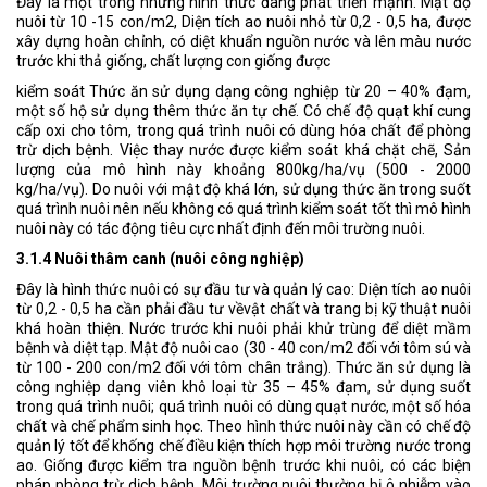
Đây là một trong những hình thức đang phát triển mạnh. Mật độ
nuôi từ 10 -15 con/m2, Diện tích ao nuôi nhỏ từ 0,2 - 0,5 ha, được
xây dựng hoàn chỉnh, có diệt khuẩn nguồn nước và lên màu nước
trước khi thả giống, chất lượng con giống được
kiểm soát Thức ăn sử dụng dạng công nghiệp từ 20 – 40% đạm,
một số hộ sử dụng thêm thức ăn tự chế. Có chế độ quạt khí cung
cấp oxi cho tôm, trong quá trình nuôi có dùng hóa chất để phòng
trừ dịch bệnh. Việc thay nước được kiểm soát khá chặt chẽ, Sản
lượng của mô hình này khoảng 800kg/ha/vụ (500 - 2000
kg/ha/vụ). Do nuôi với mật độ khá lớn, sử dụng thức ăn trong suốt
quá trình nuôi nên nếu không có quá trình kiểm soát tốt thì mô hình
nuôi này có tác động tiêu cực nhất định đến môi trường nuôi.
3.1.4 Nuôi thâm canh (nuôi công nghiệp)
Đây là hình thức nuôi có sự đầu tư và quản lý cao: Diện tích ao nuôi
từ 0,2 - 0,5 ha cần phải đầu tư vềvật chất và trang bị kỹ thuật nuôi
khá hoàn thiện. Nước trước khi nuôi phải khử trùng để diệt mầm
bệnh và diệt tạp. Mật độ nuôi cao (30 - 40 con/m2 đối với tôm sú và
từ 100 - 200 con/m2 đối với tôm chân trắng). Thức ăn sử dụng là
công nghiệp dạng viên khô loại từ 35 – 45% đạm, sử dụng suốt
trong quá trình nuôi; quá trình nuôi có dùng quạt nước, một số hóa
chất và chế phẩm sinh học. Theo hình thức nuôi này cần có chế độ
quản lý tốt để khống chế điều kiện thích hợp môi trường nước trong
ao. Giống được kiểm tra nguồn bệnh trước khi nuôi, có các biện
pháp phòng trừ dịch bệnh. Môi trường nuôi thường bị ô nhiễm vào