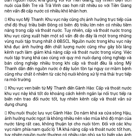
nuôi của Bến Tre và Trà Vình cao hơn rất nhiều so với Tiền Giang
nên vấn đề cấp nước có nhiều khó khăn hơn.
􀂃 Khu vực Mỹ Thanh: Khu vực này cũng chị ảnh hưởng trực tiếp của
chế độ thuỷ triều biển Đông có biên độ triều lớn nên có nhiều tiềm
năng trong cấp và thoát nước. Tuy nhiên, cấp và thoát nước trong
khu vực cũng xuất hiện một số vấn đề do đây là một trong những
vùng nuôi tập trung nhất ở ĐBSCL. Nguồn nước trong khu vực này
khá đục ảnh hưởng đến chất lượng nước cũng như gây bồi lắng
kênh rạch làm giảm khả năng cấp và thoát nước trong vùng. Việc
nuôi tập trung khá cao cùng với quy mô nuôi dạng công nghiệp và
bán công nghiệp nhiều trong khi cấp và thoát đều là sông Mỹ
Thanh dẫn đến nguồn nước ở đây luôn tồn tại nguy cơ mầm bệnh
cũng như chất ô nhiễm từ các hộ nuôi không xử lý mà thải trực tiếp
ra môi trường.
􀂃 Khu vực ven biển từ Mỹ Thanh đến Gành Hào: Cấp và thoát nước
khu vực này khá tốt do khoảng cách kênh ngắn lại nối trực tiếp ra
biển nên trao đổi nước tốt, tuy nhiên kênh cấp và thoát vẫn sử
dụng chung.
􀂃 Khu nuôi thuộc lưu vực Gành Hào: Do nằm khá xa cửa sông Hậu,
ảnh hưởng nước ngọt là không nhiều nên vào mùa khô độ mặn của
nước tăng rất cao, không thuận lợi cho nuôi tôm. Đối với các khu
vực nằm phía nam quốc lộ 1A khả năng cấp và thoát nước tốt hơn,
tuy nhiên nguồn nước thường có nhiều cặn phù sa từ biển vào ảnh