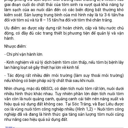
giai đoạn cuối do chất thải của tôm sinh ra vượt quá khả năng tự
làm sạch của ao nuôi dẫn đến có các biến động bất thường khó
kiểm soát. Sản lượng trung bình của mô hình này là từ 3-6 tấn/ha
đối với tôm sú và từ 8 – 15 tấn/ha đối với tôm thẻ chân trắng.
Ưu điểm: ao được xây dựng rất hoàn chỉnh, cấp và tiêu nước chủ
động, có đầy đủ các trang thiết bị phương tiện để quản lý và vận
hành.
Nhược điểm:
- Chi phí vận hành lớn.
- Kinh nghiệm về xử lý dịch bệnh tôm còn thấp, nếu tôm bị bệnh lây
lan hàng loạt sẽ gây thiệt hại lớn về kinh tế.
- Tác động rất nhiều đến môi trường (làm suy thoái môi trường)
nếu không có biện pháp xử lý chất thải sau khi nuôi.
Nhìn chung, mặc dù ĐBSCL có diện tích nuôi tôm rất lớn, nuôi dưới
nhiều hình thức khác nhau. Tuy nhiên phần lớn diện tích nuôi tôm
vẫn còn là nuôi quảng canh, quảng canh cải tiến nên năng xuất và
hiệu quả sử dụng đất không cao. Tại Sóc Trăng, và Bạc Liêu được
coi là vùng nuôi tôm công nghiệp nhiều (Hình 1,2) – Nuôi tôm công
nghiệp đã và đang là hình thức gia tăng sản lượng tôm nuôi cũng
như nâng cao hiệu quả sử dụng đất.