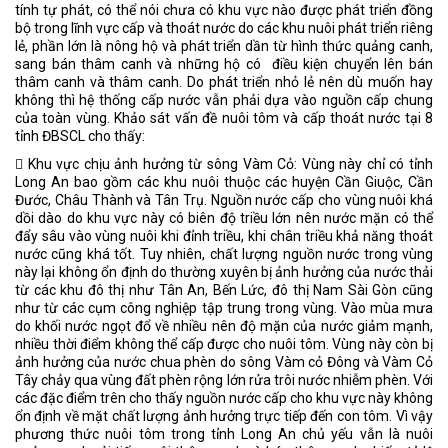
tính tự phát, có thể nói chưa có khu vực nào được phát triển đồng
bộ trong lĩnh vực cấp và thoát nước do các khu nuôi phát triển riêng
lẻ, phần lớn là nông hộ và phát triển dần từ hình thức quảng canh,
sang bán thâm canh và những hộ có điều kiện chuyển lên bán
thâm canh và thâm canh. Do phát triển nhỏ lẻ nên dù muốn hay
không thì hệ thống cấp nước vẫn phải dựa vào nguồn cấp chung
của toàn vùng. Khảo sát vấn đề nuôi tôm và cấp thoát nước tại 8
tỉnh ĐBSCL cho thấy:
􀂃 Khu vực chịu ảnh hưởng từ sông Vàm Cỏ: Vùng này chỉ có tỉnh
Long An bao gồm các khu nuôi thuộc các huyện Cần Giuộc, Cần
Đước, Châu Thành và Tân Trụ. Nguồn nước cấp cho vùng nuôi khá
dồi dào do khu vực này có biên độ triều lớn nên nước mặn có thể
đẩy sâu vào vùng nuôi khi đỉnh triều, khi chân triều khả năng thoát
nước cũng khá tốt. Tuy nhiên, chất lượng nguồn nước trong vùng
này lại không ổn định do thường xuyên bị ảnh hưởng của nước thải
từ các khu đô thị như Tân An, Bến Lức, đô thị Nam Sài Gòn cũng
như từ các cụm công nghiệp tập trung trong vùng. Vào mùa mưa
do khối nước ngọt đổ về nhiều nên độ mặn của nước giảm mạnh,
nhiều thời điểm không thể cấp được cho nuôi tôm. Vùng này còn bị
ảnh hưởng của nước chua phèn do sông Vàm cỏ Đông và Vàm Cỏ
Tây chảy qua vùng đất phèn rộng lớn rửa trôi nước nhiễm phèn. Với
các đặc điểm trên cho thấy nguồn nước cấp cho khu vực này không
ổn định về mặt chất lượng ảnh hưởng trực tiếp đến con tôm. Vì vậy
phương thức nuôi tôm trong tỉnh Long An chủ yếu vẫn là nuôi