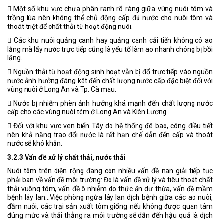
􀂃 Một số khu vực chưa phân ranh rõ ràng giữa vùng nuôi tôm và
trồng lúa nên không thể chủ động cấp đủ nước cho nuôi tôm và
thoát triệt để chất thải từ hoạt động nuôi.
􀂃 Các khu nuôi quảng canh hay quảng canh cải tiến không có ao
lắng mà lấy nước trực tiếp cũng là yếu tố làm ao nhanh chóng bị bồi
lắng.
􀂃 Nguồn thải từ hoạt động sinh hoạt vẫn bị đổ trực tiếp vào nguồn
nước ảnh hưởng đáng kêt đến chất lượng nước cấp đặc biệt đối với
vùng nuôi ở Long An và Tp. Cà mau.
􀂃 Nước bị nhiễm phèn ảnh hưởng khá mạnh đến chất lượng nước
cấp cho các vùng nuôi tôm ở Long An và Kiên Lương.
􀂃 Đối với khu vực ven biển Tây do hệ thống đê bao, công điều tiết
nên khả năng trao đổi nước là rất hạn chế dẫn đến cấp và thoát
nước sẽ khó khăn.
3.2.3 Vấn đề xử lý chất thải, nước thải
Nuôi tôm trên diện rộng đang còn nhiều vấn đề nan giải tiếp tục
phải bàn về vấn đề môi trường: Đó là vấn đề xử lý và tiêu thoát chất
thải vuông tôm, vấn đề ô nhiễm do thức ăn dư thừa, vấn đề mầm
bệnh lây lan…Việc phòng ngừa lây lan dịch bệnh giữa các ao nuôi,
đầm nuôi, các trại sản xuất tôm giống nếu không được quan tâm
đúng mức và thải thẳng ra môi trường sẽ dẫn đến hậu quả là dịch