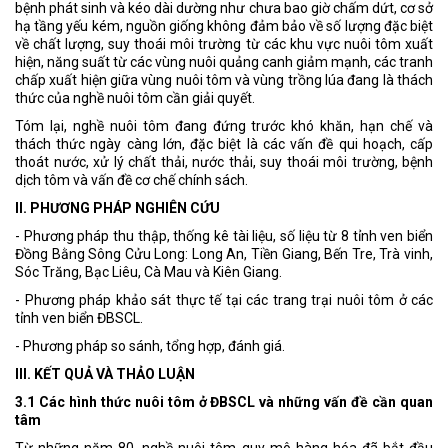
bệnh phát sinh và kéo dài dường như chưa bao giờ chấm dứt, cơ sở
hạ tầng yếu kém, nguồn giống không đảm bảo về số lượng đặc biệt
về chất lượng, suy thoái môi trường từ các khu vực nuôi tôm xuất
hiện, năng suất từ các vùng nuôi quảng canh giảm mạnh, các tranh
chấp xuất hiện giữa vùng nuôi tôm và vùng trồng lúa đang là thách
thức của nghề nuôi tôm cần giải quyết.
Tóm lại, nghề nuôi tôm đang đứng trước khó khăn, hạn chế và
thách thức ngày càng lớn, đặc biệt là các vấn đề qui hoạch, cấp
thoát nước, xử lý chất thải, nước thải, suy thoái môi trường, bệnh
dịch tôm và vấn đề cơ chế chính sách.
II. PHƯƠNG PHÁP NGHIÊN CỨU
- Phương pháp thu thập, thống kê tài liệu, số liệu từ 8 tỉnh ven biển
Đồng Bằng Sông Cửu Long: Long An, Tiền Giang, Bến Tre, Trà vinh,
Sóc Trăng, Bạc Liêu, Cà Mau và Kiên Giang.
- Phương pháp khảo sát thực tế tại các trang trại nuôi tôm ở các
tỉnh ven biển ĐBSCL.
- Phương pháp so sánh, tổng hợp, đánh giá.
III. KẾT QUẢ VÀ THẢO LUẬN
3.1 Các hình thức nuôi tôm ở ĐBSCL và những vấn đề cần quan
tâm
Từ những năm 80, nghề nuôi tôm quy mô hàng hóa đã bắt đầu