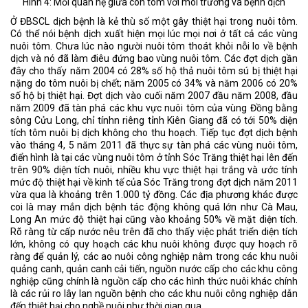
Hình 4: Mối quan hệ giữa con tôm với môi trường và bệnh dịch
Ở ĐBSCL dịch bệnh là kẻ thù số một gây thiệt hại trong nuôi tôm.
Có thể nói bệnh dịch xuất hiện mọi lúc mọi nơi ở tất cả các vùng
nuôi tôm. Chưa lúc nào người nuôi tôm thoát khỏi nỗi lo về bệnh
dịch và nó đã làm điêu đứng bao vùng nuôi tôm. Các đợt dịch gần
đây cho thấy năm 2004 có 28% số hộ thả nuôi tôm sú bị thiệt hại
nặng do tôm nuôi bị chết; năm 2005 có 34% và năm 2006 có 20%
số hộ bị thiệt hại. Đợt dịch vào cuối năm 2007 đầu năm 2008, đầu
năm 2009 đã tàn phá các khu vực nuôi tôm của vùng Đồng bằng
sông Cửu Long, chỉ tínhn riêng tỉnh Kiên Giang đã có tới 50% diện
tích tôm nuôi bị dịch không cho thu hoạch. Tiếp tục đợt dịch bệnh
vào tháng 4, 5 năm 2011 đã thực sự tàn phá các vùng nuôi tôm,
điển hình là tại các vùng nuôi tôm ở tỉnh Sóc Trăng thiệt hại lên đến
trên 90% diện tích nuôi, nhiều khu vực thiệt hại trắng và ước tính
mức độ thiệt hại về kinh tế của Sóc Trăng trong đợt dịch năm 2011
vừa qua là khoảng trên 1.000 tỷ đồng. Các địa phương khác được
coi là may mắn dịch bệnh tác động không quá lớn như Cà Mau,
Long An mức độ thiệt hại cũng vào khoảng 50% về mặt diện tích.
Rõ ràng từ cấp nước nêu trên đã cho thấy việc phát triển diện tích
lớn, không có quy hoạch các khu nuôi không được quy hoạch rõ
ràng để quản lý, các ao nuôi công nghiệp nằm trong các khu nuôi
quảng canh, quản canh cải tiến, nguồn nước cấp cho các khu công
nghiệp cũng chính là nguồn cấp cho các hình thức nuôi khác chính
là các rủi ro lây lan nguồn bệnh cho các khu nuôi công nghiệp dẫn
đến thiệt hại cho nghề nuôi như thời gian qua.