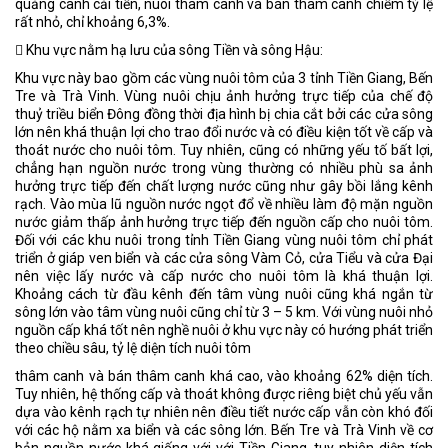
quảng canh cải tiến, nuôi thâm canh và bán thâm canh chiếm tỷ lệ
rất nhỏ, chỉ khoảng 6,3%.
􀂃 Khu vực nằm hạ lưu của sông Tiền và sông Hậu:
Khu vực này bao gồm các vùng nuôi tôm của 3 tỉnh Tiền Giang, Bến
Tre và Trà Vinh. Vùng nuôi chịu ảnh hưởng trực tiếp của chế độ
thuỷ triều biển Đông đồng thời địa hình bị chia cắt bởi các cửa sông
lớn nên khá thuận lợi cho trao đổi nước và có điều kiện tốt về cấp và
thoát nước cho nuôi tôm. Tuy nhiên, cũng có những yếu tố bất lợi,
chẳng hạn nguồn nước trong vùng thường có nhiều phù sa ảnh
hưởng trực tiếp đến chất lượng nước cũng như gây bồi lắng kênh
rạch. Vào mùa lũ nguồn nước ngọt đổ về nhiều làm độ mặn nguồn
nước giảm thấp ảnh hưởng trực tiếp đến nguồn cấp cho nuôi tôm.
Đối với các khu nuôi trong tỉnh Tiền Giang vùng nuôi tôm chỉ phát
triển ở giáp ven biển và các cửa sông Vàm Cỏ, cửa Tiểu và cửa Đại
nên việc lấy nước và cấp nước cho nuôi tôm là khá thuận lợi.
Khoảng cách từ đầu kênh đến tâm vùng nuôi cũng khá ngắn từ
sông lớn vào tâm vùng nuôi cũng chỉ từ 3 – 5 km. Với vùng nuôi nhỏ
nguồn cấp khá tốt nên nghề nuôi ở khu vực này có hướng phát triển
theo chiều sâu, tỷ lệ diện tích nuôi tôm
thâm canh và bán thâm canh khá cao, vào khoảng 62% diện tích.
Tuy nhiên, hệ thống cấp và thoát không được riêng biệt chủ yếu vẫn
dựa vào kênh rạch tự nhiên nên điều tiết nước cấp vẫn còn khó đối
với các hộ nằm xa biển và các sông lớn. Bến Tre và Trà Vinh về cơ
bản nguồn nước khá giống với với Tiền Giang, tuy nhiên diện tích