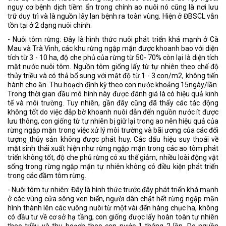
nguy cơ bệnh dịch tiềm ẩn trong chính ao nuôi nó cũng là nơi lưu
trữ duy trì và là nguồn lây lan bệnh ra toàn vùng. Hiện ở ĐBSCL vẫn
tồn tại ở 2 dạng nuôi chính:
- Nuôi tôm rừng: Đây là hình thức nuôi phát triển khá mạnh ở Cà
Mau và Trà Vinh, các khu rừng ngập mặn được khoanh bao với diện
tích từ 3 - 10 ha, độ che phủ của rừng từ 50- 70% còn lại là diện tích
mặt nước nuôi tôm. Nguồn tôm giống lấy từ tự nhiên theo chế độ
thủy triều và có thả bổ sung với mật độ từ 1 - 3 con/m2, không tiến
hành cho ăn. Thu hoạch định kỳ theo con nước khoảng 15ngày/lần.
Trong thời gian đầu mô hình này được đánh giá là có hiệu quả kinh
tế và môi trường. Tuy nhiên, gần đây cũng đã thấy các tác động
không tốt do việc đắp bờ khoanh nuôi dẫn đến nguồn nước ít được
lưu thông, con giống từ tự nhiên bị giữ lại trong ao nên hiệu quả của
rừng ngập mặn trong việc xử lý môi trường và bãi ương của các đối
tượng thủy sản không được phát huy. Các dấu hiệu suy thoái về
mặt sinh thái xuất hiện như rừng ngập mặn trong các ao tôm phát
triển không tốt, độ che phủ rừng có xu thế giảm, nhiều loài động vật
sống trong rừng ngập mặn tự nhiên không có điều kiện phát triển
trong các đầm tôm rừng.
- Nuôi tôm tự nhiên: Đây là hình thức trước đây phát triển khá mạnh
ở các vùng cửa sông ven biển, người dân chặt hết rừng ngập mặn
hình thành lên các vuông nuôi từ một vài đến hàng chục ha, không
có đầu tư về cơ sở hạ tầng, con giống được lấy hoàn toàn tự nhiên
theo triều và thu hoạch theo con nước 1 tháng 2 lần. Do nguồn