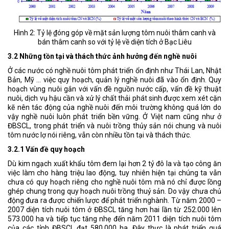
Hình 2: Tỷ lệ ₫óng góp về mặt sản lượng tôm nuôi thâm canh và
bán thâm canh so với tỷ lệ về diện tích ở Bạc Liêu
3.2 Những tồn tại và thách thức ảnh hưởng đến nghề nuôi
Ở các nước có nghề nuôi tôm phát triển ổn định như Thái Lan, Nhật
Bản, Mỹ ... việc quy hoạch, quản lý nghề nuôi đã vào ổn định. Quy
hoạch vùng nuôi gắn với vấn đề nguồn nước cấp, vấn đề kỹ thuật
nuôi, dịch vụ hậu cần và xử lý chất thải phát sinh được xem xét cặn
kẽ nên tác động của nghề nuôi đến môi trường không quá lớn do
vậy nghề nuôi luôn phát triển bền vững. Ở Việt nam cũng như ở
ĐBSCL, trong phát triển và nuôi trồng thủy sản nói chung và nuôi
tôm nước lợ nói riêng, vẫn còn nhiều tồn tại và thách thức.
3.2.1 Vấn đề quy hoạch
Dù kim ngạch xuất khẩu tôm đem lại hơn 2 tỷ đô la và tạo công ăn
việc làm cho hàng triệu lao động, tuy nhiên hiện tại chúng ta vẫn
chưa có quy hoạch riêng cho nghề nuôi tôm mà nó chỉ được lồng
ghép chung trong quy hoạch nuôi trồng thuỷ sản. Do vậy chưa chủ
động đưa ra được chiến lược để phát triển nghành. Từ năm 2000 –
2007 diện tích nuôi tôm ở ĐBSCL tăng hơn hai lần từ 252.000 lên
573.000 ha và tiếp tục tăng nhẹ đến năm 2011 diện tích nuôi tôm
của các tỉnh ĐBSCL đạt 580.000 ha. Đây thực là phát triển quá