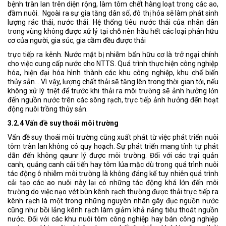
bệnh tràn lan trên diện rộng, làm tôm chết hàng loạt trong các ao,
đầm nuôi. Ngoài ra sự gia tăng dân số, đô thị hóa sẽ làm phát sinh
lượng rác thải, nước thải. Hệ thống tiêu nước thải của nhân dân
trong vùng không được xử lý tại chỗ nên hầu hết các loại phân hữu
cơ của người, gia súc, gia cầm đều được thải
trực tiếp ra kênh. Nước mặt bị nhiễm bẩn hữu cơ là trở ngại chính
cho việc cung cấp nước cho NTTS. Quá trình thực hiện công nghiệp
hóa, hiện đại hóa hình thành các khu công nghiệp, khu chế biến
thủy sản... Vì vậy, lượng chất thải sẽ tăng lên trong thời gian tới, nếu
không xử lý triệt để trước khi thải ra môi trường sẽ ảnh hưởng lớn
đến nguồn nước trên các sông rạch, trực tiếp ảnh hưởng đến hoạt
động nuôi trồng thủy sản.
3.2.4 Vấn đề suy thoái môi trường
Vấn đề suy thoái môi trường cũng xuất phát từ việc phát triển nuôi
tôm tràn lan không có quy hoạch. Sự phát triển mang tính tự phát
dẫn đến không qaunr lý được môi trường. Đối với các trại quản
canh, quảng canh cải tiến hay tôm lúa mặc dù trong quá trình nuôi
tác động ô nhiễm môi trường là không đáng kể tuy nhiên quá trình
cải tạo các ao nuôi này lại có những tác động khá lớn đến môi
trường do việc nạo vét bùn kênh rạch thường được thải trực tiếp ra
kênh rạch là một trong những nguyên nhân gây đục nguồn nước
cũng như bồi lắng kênh rạch làm giảm khả năng tiêu thoát nguồn
nước. Đối với các khu nuôi tôm công nghiệp hay bán công nghiệp