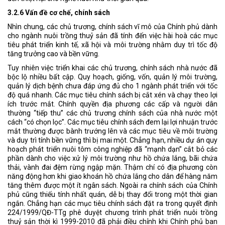
3.2.6 Vấn đề cơ chế, chính sách
Nhìn chung, các chủ trương, chính sách vĩ mô của Chính phủ dành
cho ngành nuôi trồng thuỷ sản đã tính đến việc hài hoà các mục
tiêu phát triển kinh tế, xã hội và môi trường nhằm duy trì tốc độ
tăng trưởng cao và bền vững.
Tuy nhiên việc triển khai các chủ trương, chính sách nhà nước đã
bộc lộ nhiều bất cập. Quy hoạch, giống, vốn, quản lý môi trường,
quản lý dịch bệnh chưa đáp ứng đủ cho 1 ngành phát triển với tốc
độ quá nhanh. Các mục tiêu chính sách bị cắt xén và chạy theo lợi
ích trước mắt. Chính quyền địa phương các cấp và người dân
thường “tiếp thu” các chủ trương chính sách của nhà nước một
cách “có chọn lọc”. Các mục tiêu chính sách đem lại lợi nhuận trước
mắt thường được bành trướng lên và các mục tiêu về môi trường
và duy trì tính bền vững thì bị mai một. Chẳng hạn, nhiều dự án quy
hoạch phát triển nuôi tôm công nghiệp đã “mạnh dạn” cắt bỏ các
phần dành cho việc xử lý môi trường như hồ chứa lắng, bãi chứa
thải, vành đai đệm rừng ngập mặn. Thậm chí có địa phương còn
năng động hơn khi giao khoán hồ chứa lắng cho dân để hàng năm
tăng thêm được một ít ngân sách. Ngoài ra chính sách của Chính
phủ cũng thiếu tính nhất quán, dễ bị thay đổi trong một thời gian
ngắn. Chẳng hạn các mục tiêu chính sách đặt ra trong quyết định
224/1999/QĐ-TTg phê duyệt chương trình phát triển nuôi trồng
thuỷ sản thời kì 1999-2010 đã phải điều chỉnh khi Chính phủ ban