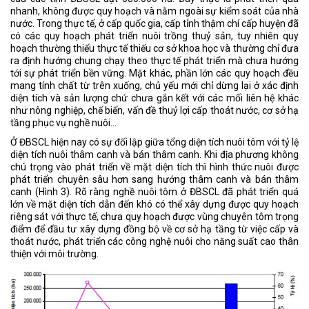
nhanh, không được quy hoạch và nằm ngoài sự kiểm soát của nhà
nước. Trong thực tế, ở cấp quốc gia, cấp tỉnh thậm chí cấp huyện đã
có các quy hoạch phát triển nuôi trồng thuỷ sản, tuy nhiên quy
hoạch thường thiếu thực tế thiếu cơ sở khoa học và thường chỉ đưa
ra định hướng chung chạy theo thực tế phát triển mà chưa hướng
tới sự phát triển bền vững. Mặt khác, phần lớn các quy hoạch đều
mang tính chất từ trên xuống, chủ yếu mới chỉ dừng lại ở xác định
diện tích và sản lượng chứ chưa gắn kết với các mối liên hệ khác
như nông nghiệp, chế biến, vấn đề thuỷ lợi cấp thoát nước, cơ sở hạ
tầng phục vụ nghề nuôi...
Ở ĐBSCL hiện nay có sự đối lập giữa tổng diện tích nuôi tôm với tỷ lệ
diện tích nuôi thâm canh và bán thâm canh. Khi địa phương không
chú trọng vào phát triển về mặt diện tích thì hình thức nuôi được
phát triển chuyên sâu hơn sang hướng thâm canh và bán thâm
canh (Hình 3). Rõ ràng nghề nuôi tôm ở ĐBSCL đã phát triển quá
lớn về mặt diện tích dẫn đến khó có thể xây dựng được quy hoạch
riêng sát với thực tế, chưa quy hoạch được vùng chuyên tôm trọng
điểm để đầu tư xây dựng đồng bộ về cơ sở hạ tầng từ việc cấp và
thoát nước, phát triển các công nghệ nuôi cho năng suất cao thân
thiện với môi trường.