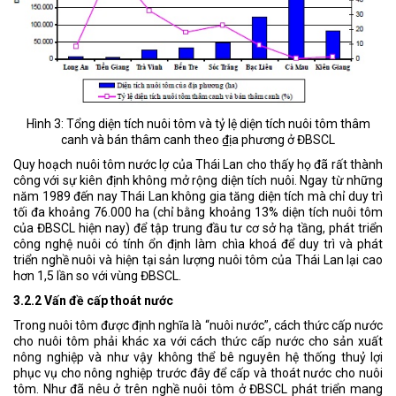
Hình 3: Tổng diện tích nuôi tôm và tỷ lệ diện tích nuôi tôm thâm
canh và bán thâm canh theo ₫ịa phương ở ĐBSCL
Quy hoạch nuôi tôm nước lợ của Thái Lan cho thấy họ đã rất thành
công với sự kiên định không mở rộng diện tích nuôi. Ngay từ những
năm 1989 đến nay Thái Lan không gia tăng diện tích mà chỉ duy trì
tối đa khoảng 76.000 ha (chỉ bằng khoảng 13% diện tích nuôi tôm
của ĐBSCL hiện nay) để tập trung đầu tư cơ sở hạ tầng, phát triển
công nghệ nuôi có tính ổn định làm chìa khoá để duy trì và phát
triển nghề nuôi và hiện tại sản lượng nuôi tôm của Thái Lan lại cao
hơn 1,5 lần so với vùng ĐBSCL.
3.2.2 Vấn đề cấp thoát nước
Trong nuôi tôm được định nghĩa là “nuôi nước”, cách thức cấp nước
cho nuôi tôm phải khác xa với cách thức cấp nước cho sản xuất
nông nghiệp và như vậy không thể bê nguyên hệ thống thuỷ lợi
phục vụ cho nông nghiệp trước đây để cấp và thoát nước cho nuôi
tôm. Như đã nêu ở trên nghề nuôi tôm ở ĐBSCL phát triển mang