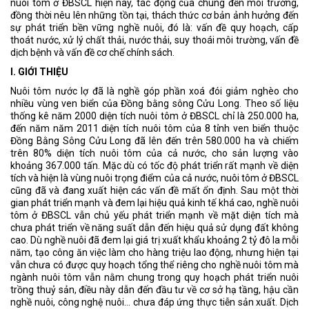
nuôi tôm ở ĐBSCL hiện nay, tác động của chúng đến môi trường,
đồng thời nêu lên những tồn tại, thách thức cơ bản ảnh hưởng đến
sự phát triển bền vững nghề nuôi, đó là: vấn đề quy hoạch, cấp
thoát nước, xử lý chất thải, nước thải, suy thoái môi trường, vấn đề
dịch bệnh và vấn đề cơ chế chính sách.
I. GIỚI THIỆU
Nuôi tôm nước lợ đã là nghề góp phần xoá đói giảm nghèo cho
nhiều vùng ven biển của Đồng bằng sông Cửu Long. Theo số liệu
thống kê năm 2000 diện tích nuôi tôm ở ĐBSCL chỉ là 250.000 ha,
đến năm năm 2011 diện tích nuôi tôm của 8 tỉnh ven biển thuộc
Đồng Bằng Sông Cửu Long đã lên đến trên 580.000 ha và chiếm
trên 80% diện tích nuôi tôm của cả nước, cho sản lượng vào
khoảng 367.000 tấn. Mặc dù có tốc độ phát triển rất mạnh về diện
tích và hiện là vùng nuôi trọng điểm của cả nước, nuôi tôm ở ĐBSCL
cũng đã và đang xuất hiện các vấn đề mất ổn định. Sau một thời
gian phát triển mạnh và đem lại hiệu quả kinh tế khá cao, nghề nuôi
tôm ở ĐBSCL vẫn chủ yếu phát triển mạnh về mặt diện tích mà
chưa phát triển về năng suất dẫn đến hiệu quả sử dụng đất không
cao. Dù nghề nuôi đã đem lại giá trị xuất khẩu khoảng 2 tỷ đô la mỗi
năm, tạo công ăn việc làm cho hàng triệu lao động, nhưng hiện tại
vẫn chưa có được quy hoạch tổng thể riêng cho nghề nuôi tôm mà
ngành nuôi tôm vẫn nằm chung trong quy hoạch phát triển nuôi
trồng thuỷ sản, điều này dẫn đến đầu tư về cơ sở hạ tầng, hậu cần
nghề nuôi, công nghệ nuôi... chưa đáp ứng thực tiễn sản xuất. Dịch