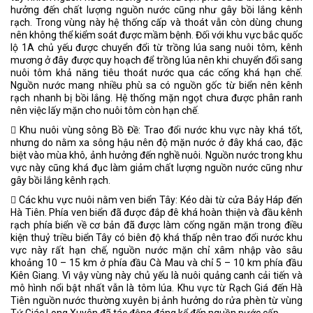
hưởng đến chất lượng nguồn nước cũng như gây bồi lắng kênh
rạch. Trong vùng này hệ thống cấp và thoát vẫn còn dùng chung
nên không thể kiểm soát được mầm bệnh. Đối với khu vực bắc quốc
lộ 1A chủ yếu được chuyển đổi từ trồng lúa sang nuôi tôm, kênh
mương ở đây được quy hoạch để trồng lúa nên khi chuyển đổi sang
nuôi tôm khả năng tiêu thoát nước qua các cống khá hạn chế.
Nguồn nước mang nhiều phù sa có nguồn gốc từ biển nên kênh
rạch nhanh bị bồi lắng. Hệ thống mặn ngọt chưa được phân ranh
nên việc lấy mặn cho nuôi tôm còn hạn chế.
􀂃 Khu nuôi vùng sông Bồ Đề: Trao đổi nước khu vực này khá tốt,
nhưng do nằm xa sông hậu nên độ mặn nước ở đây khá cao, đặc
biệt vào mùa khô, ảnh hưởng đến nghề nuôi. Nguồn nước trong khu
vực này cũng khá đục làm giảm chất lượng nguồn nước cũng như
gây bồi lắng kênh rạch.
􀂃 Các khu vực nuôi nằm ven biển Tây: Kéo dài từ cửa Bảy Háp đến
Hà Tiên. Phía ven biển đã được đắp đê khá hoàn thiện và đầu kênh
rạch phía biển về cơ bản đã được làm cống ngăn mặn trong điều
kiện thuỷ triều biển Tây có biên độ khá thấp nên trao đổi nước khu
vực này rất hạn chế, nguồn nước mặn chỉ xâm nhập vào sâu
khoảng 10 – 15 km ở phía đầu Cà Mau và chỉ 5 – 10 km phía đầu
Kiên Giang. Vì vậy vùng này chủ yếu là nuôi quảng canh cải tiến và
mô hình nổi bật nhất vẫn là tôm lúa. Khu vực từ Rạch Giá đến Hà
Tiên nguồn nước thường xuyên bị ảnh hưởng do rửa phèn từ vùng
Tứ Giác Long Xuyên đã tác động đáng kể đến nguồn nước cấp.