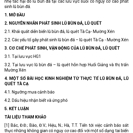
nhẹ tác hại do lũ bùn đá tại các lưu vực suối có nguy cơ cao phát
sinh lũ bùn đá.
1. MỞ ĐẦU
2. NGUYÊN NHÂN PHÁT SINH LŨ BÙN ĐÁ, LŨ QUÉT
2.1. Khái quát diễn biến lũ bùn đá, lũ quét Tà Cạ- Mường Xén
2.2. Các yếu tố gây phát sinh lũ bùn đá – lũ quét Tà Cạ - Mường Xén
3. CƠ CHẾ PHÁT SINH, VẬN ĐỘNG CỦA LŨ BÙN ĐÁ, LŨ QUÉT
3.1. Tại lưu vực HG1
3.2. Tại lưu vực lũ bùn đá – lũ quét hỗn hợp Huổi Giảng và thị trấn
Mường Xén
4. MỘT SỐ BÀI HỌC KINH NGHIỆM TỪ THỰC TẾ LŨ BÙN ĐÁ, LŨ
QUÉT TÀ CẠ
4.1. Ngưỡng mưa cảnh báo
4.2. Dấu hiệu nhận biết và ứng phó
5. KẾT LUẬN
TÀI LIỆU THAM KHẢO
[1] Bắc, Đ.Đ.; Bào, Đ.V.; Hiệu, N.; Hà, T.T. Tiến tới việc cảnh báo sát
thực những không gian có nguy cơ cao đối với một số dạng tai biến