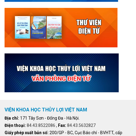
VIỆN KHOA HỌC THỦY LỢI VIỆT NAM
Địa chỉ:
171 Tây Sơn - Đống Đa - Hà Nội.
Điện thoại:
84.43.8522086
,
Fax:
84.43.5632827
Giấy phép xuất bản số:
200/GP - BC, Cục Báo chí - BVHTT, cấp