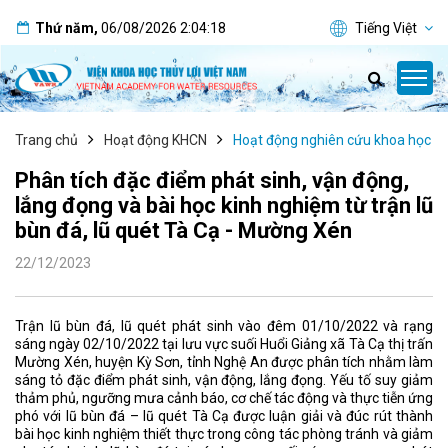
Thứ năm
,
06/08/2026
2:04:19
Tiếng Việt
Trang chủ
Hoạt động KHCN
Hoạt động nghiên cứu khoa học
Phân tích đặc điểm phát sinh, vận động,
lắng đọng và bài học kinh nghiệm từ trận lũ
bùn đá, lũ quét Tà Cạ - Mường Xén
22/12/2023
Trận lũ bùn đá, lũ quét phát sinh vào đêm 01/10/2022 và rạng
sáng ngày 02/10/2022 tại lưu vực suối Huổi Giảng xã Tà Cạ thị trấn
Mường Xén, huyện Kỳ Sơn, tỉnh Nghệ An được phân tích nhằm làm
sáng tỏ đặc điểm phát sinh, vận động, lắng đọng. Yếu tố suy giảm
thảm phủ, ngưỡng mưa cảnh báo, cơ chế tác động và thực tiễn ứng
phó với lũ bùn đá – lũ quét Tà Cạ được luận giải và đúc rút thành
bài học kinh nghiệm thiết thực trong công tác phòng tránh và giảm