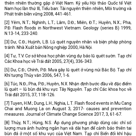
thiên nhiên thường gặp ở Việt Nam. Kỷ yếu Hội thảo Quốc tế Việt
Nam học lần thứ III, Tiểu ban: Tài nguyên thiên nhiên, Môi trường và
Phát triển biền vững 2008, 441-461.
[2] Yêm, N.T.; Nghinh, L.T.; Lâm, D.Đ.; Miên, Đ.T.; Huyên, N.X.; Pha,
P.Đ. Flash floods in Northwest Vietnam. Geology (series B) 1999,
N.13-14, 233-240.
[3] Dư, C.Đ.; Huỳnh, L.B. Lũ quét nguyên nhân và biện pháp phòng
tránh. Nhà Xuất bản Nông nghiệp 2000, Hà Nội.
[4] Tư, T.V. Cơ sở khoa học phân vùng dự báo lũ quét sườn. Tạp chí
Các Khoa học về Trái đất 2005, 27(4), 336-343.
[5] Dư, C.Đ.; Chính, P.Đ. Mưa gây lũ quét ở vùng núi Bắc Bộ. Tạp chí
Khí tượng Thủy văn 2006, 547, 1-6.
[6] Túc, N.Đ.; Pha, P.Đ.; Huyên, N.X. Nhận định bước đầu về đặc điểm
lũ quét – lũ bùn đá khu vực Tây Nguyên. Tạp chí Các khoa học về
Trái đất 2015, 37, 118-126.
[7] Tuyen, H.M.; Dung, L.H.; Nghia, L.T. Flash flood events in Mu Cang
Chai and Muong La on August 3, 2017- causes and prevention
measures. Journal of Climate Change Science 2017, 3, 61-67.
[8] Thủy, N.T.; Hùng, N.S. Áp dụng phương pháp dùng các chỉ số
lượng mưa ảnh hưởng ngắn hạn và dài hạn để cảnh báo thiên tai
bùn đá ở một số khu vực của Việt Nam. Tạp chí Biến đổi khí hậu