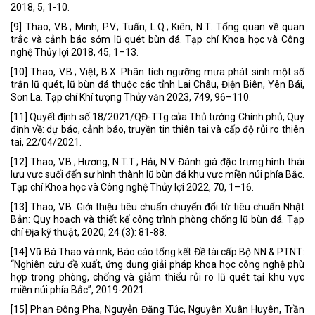
2018, 5, 1-10.
[9] Thao, V.B.; Minh, P.V.; Tuấn, L.Q.; Kiên, N.T. Tổng quan về quan
trắc và cảnh báo sớm lũ quét bùn đá. Tạp chí Khoa học và Công
nghệ Thủy lợi 2018, 45, 1–13.
[10] Thao, V.B.; Việt, B.X. Phân tích ngưỡng mưa phát sinh một số
trận lũ quét, lũ bùn đá thuộc các tỉnh Lai Châu, Điện Biên, Yên Bái,
Sơn La. Tạp chí Khí tượng Thủy văn 2023, 749, 96–110.
[11] Quyết định số 18/2021/QĐ-TTg của Thủ tướng Chính phủ, Quy
định về: dự báo, cảnh báo, truyền tin thiên tai và cấp độ rủi ro thiên
tai, 22/04/2021.
[12] Thao, V.B.; Hương, N.T.T.; Hải, N.V. Đánh giá đặc trưng hình thái
lưu vực suối đến sự hình thành lũ bùn đá khu vực miền núi phía Bắc.
Tạp chí Khoa học và Công nghệ Thủy lợi 2022, 70, 1–16.
[13] Thao, V.B. Giới thiệu tiêu chuẩn chuyển đổi từ tiêu chuẩn Nhật
Bản: Quy hoạch và thiết kế công trình phòng chống lũ bùn đá. Tạp
chí Địa kỹ thuật, 2020, 24 (3): 81-88.
[14] Vũ Bá Thao và nnk, Báo cáo tổng kết Đề tài cấp Bộ NN & PTNT:
“Nghiên cứu đề xuất, ứng dụng giải pháp khoa học công nghệ phù
hợp trong phòng, chống và giảm thiểu rủi ro lũ quét tại khu vực
miền núi phía Bắc”, 2019-2021.
[15] Phan Đông Pha, Nguyễn Đăng Túc, Nguyên Xuân Huyên, Trần